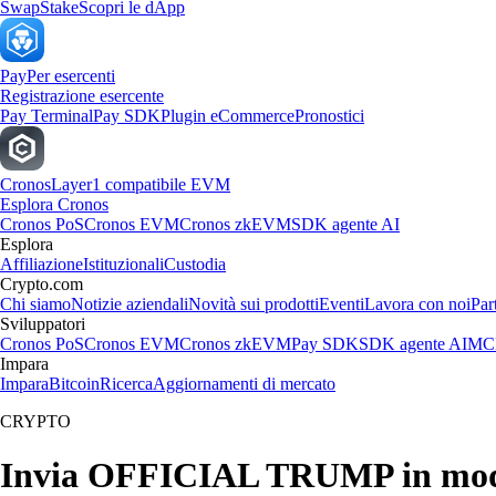
Swap
Stake
Scopri le dApp
Pay
Per esercenti
Registrazione esercente
Pay Terminal
Pay SDK
Plugin eCommerce
Pronostici
Cronos
Layer1 compatibile EVM
Esplora Cronos
Cronos PoS
Cronos EVM
Cronos zkEVM
SDK agente AI
Esplora
Affiliazione
Istituzionali
Custodia
Crypto.com
Chi siamo
Notizie aziendali
Novità sui prodotti
Eventi
Lavora con noi
Par
Sviluppatori
Cronos PoS
Cronos EVM
Cronos zkEVM
Pay SDK
SDK agente AI
MCP
Impara
Impara
Bitcoin
Ricerca
Aggiornamenti di mercato
CRYPTO
Invia OFFICIAL TRUMP in mod