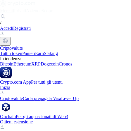
Mercati
Privati
Aziende
Scopri
/
Accedi
Registrati
Criptovalute
Tutti i token
Panieri
Earn
Staking
In tendenza
Bitcoin
Ethereum
XRP
Dogecoin
Cronos
Crypto.com App
Per tutti gli utenti
Inizia
Criptovalute
Carta prepagata Visa
Level Up
Onchain
Per gli appassionati di Web3
Ottieni estensione