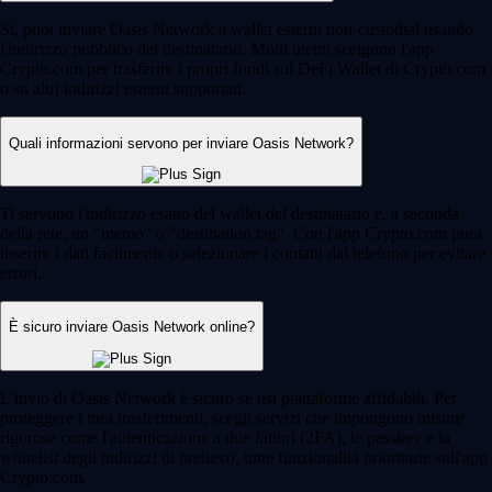
Sì, puoi inviare Oasis Network a wallet esterni non-custodial usando
l'indirizzo pubblico del destinatario. Molti utenti scelgono l'app
Crypto.com per trasferire i propri fondi sul DeFi Wallet di Crypto.com
o su altri indirizzi esterni supportati.
Quali informazioni servono per inviare Oasis Network?
Ti servono l'indirizzo esatto del wallet del destinatario e, a seconda
della rete, un "memo" o "destination tag". Con l'app Crypto.com puoi
inserire i dati facilmente o selezionare i contatti dal telefono per evitare
errori.
È sicuro inviare Oasis Network online?
L'invio di Oasis Network è sicuro se usi piattaforme affidabili. Per
proteggere i tuoi trasferimenti, scegli servizi che impongono misure
rigorose come l'autenticazione a due fattori (2FA), le passkey e la
whitelist degli indirizzi di prelievo, tutte funzionalità prioritarie sull'app
Crypto.com.