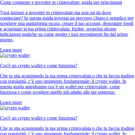
Come comprare e investire in criptovalute: guida per principianti
Vuoi iniziare a investire in criptovalute ma non sai da dove
cominciare? In questa guida troverai un percorso chiaro e semplice per
scegliere una piattaforma sicura, creare il tuo account, depositare fondi
e acquistare la tua prima criptovaluta. Inoltre, scoprirai alcune
indicazioni pratiche su come gestire i tuoi investimenti fin dal primo
giorno.
Learn more
Cos'è un crypto wallet e come funziona?
Che tu stia acquistando la tua prima criptovaluta o che tu faccia trading
con regolarità, c’è uno strumento fondamentale: il crypto wallet. In
questa guida spieghiamo cos’è un wallet per criptovalute, come
funziona e come scegliere quello più adatto alle tue esigenze.
Learn more
Cos'è un crypto wallet e come funziona?
Che tu stia acquistando la tua prima criptovaluta o che tu faccia trading
con regolarità, c’è uno strumento fondamentale: il crypto wallet. In