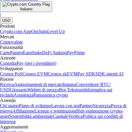
Italiano
|
USD
Prodotti
Crypto.com App
Onchain
Level Up
Mercati
Criptovalute
Funzionalità
Carte
Panieri
Earn
Stake
DeFi Staking
Pay
Prime
Aziende
Custodia
Pay (per i rivenditori)
Sviluppatori
Cronos PoS
Cronos EVM
Cronos zkEVM
Pay SDK
SDK agenti AI
Risorse
Ricerca
Aggiornamenti di mercato
Impara
Convertitore BTC/
USD
Glossario
Widget di prezzo
Bot Telegram
Informativa sui
reclami
Assistenza
Panoramica crypto
Azienda
Chi siamo
Piano di sviluppo
Lavora con noi
Partner
Sicurezza
Prova di
riserva
Affiliazione
Licenze e registrazioni
Hub esplorazione crypto-
asset
Sostenibilità ambientale
Capitale
Verifica
Politica sui conflitti di
interesse
Aggiornamenti