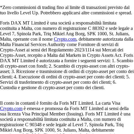
*Zero commissioni di trading fino al limite di transazioni previsto dal
tuo livello Level Up. Potrebbero applicarsi altre commissioni e spread.
Foris DAX MT Limited è una società a responsabilità limitata
costituita a Malta, con numero di registrazione C 88392 e sede legale a
Level 7, Spinola Park, Triq Mikiel Ang Borg, SPK 1000, St. Julians,
Malta, operante con il nome
Crypto.com
, debitamente autorizzata dalla
Malta Financial Services Authority come Fornitore di servizi di
Crypto-Asset ai sensi del Regolamento 2023/1114 sui Mercati dei
Crypto-Asset, recepito a Malta dal Markets in Crypto Assets Act. Foris
DAX MT Limited è autorizzata a fornire i seguenti servizi: 1. Scambio
di crypto-asset con fondi; 2. Scambio di crypto-asset con altri crypto-
asset; 3. Ricezione e trasmissione di ordini di crypto-asset per conto dei
clienti; 4. Esecuzione di ordini di crypto-asset per conto dei clienti; 5.
Servizi di trasferimento di crypto-asset per conto dei clienti; 6.
Custodia e gestione di crypto-asset per conto dei clienti.
Il conto in contanti è fornito da Foris MT Limited. La carta Visa
Crypto.com
è emessa e promossa da Foris MT Limited ai sensi della
sua licenza Visa Principal Member (Issuing). Foris MT Limited è una
società a responsabilità limitata costituita a Malta, con numero di
registrazione C 90348 e sede legale al Level 7, Spinola Park, Triq
Mikiel Ang Borg, SPK 1000, St. Julians, Malta, debitamente