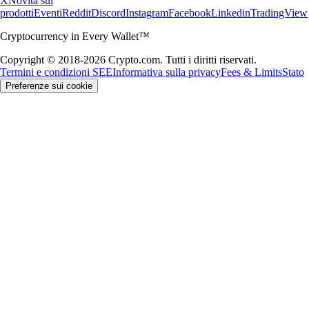
X
Novità sui
prodotti
Eventi
Reddit
Discord
Instagram
Facebook
Linkedin
TradingView
Cryptocurrency in Every Wallet™
Copyright © 2018-2026 Crypto.com. Tutti i diritti riservati.
Termini e condizioni SEE
Informativa sulla privacy
Fees & Limits
Stato
Preferenze sui cookie