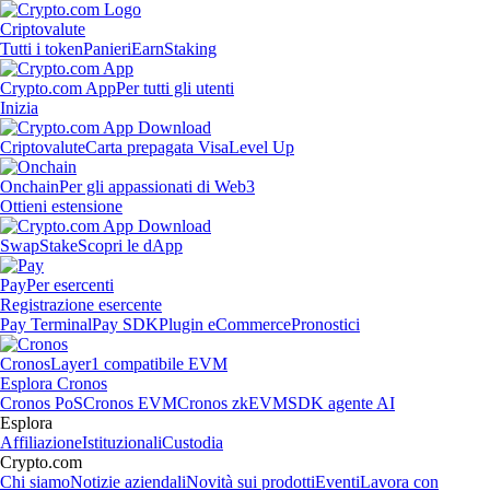
Criptovalute
Tutti i token
Panieri
Earn
Staking
Crypto.com App
Per tutti gli utenti
Inizia
Criptovalute
Carta prepagata Visa
Level Up
Onchain
Per gli appassionati di Web3
Ottieni estensione
Swap
Stake
Scopri le dApp
Pay
Per esercenti
Registrazione esercente
Pay Terminal
Pay SDK
Plugin eCommerce
Pronostici
Cronos
Layer1 compatibile EVM
Esplora Cronos
Cronos PoS
Cronos EVM
Cronos zkEVM
SDK agente AI
Esplora
Affiliazione
Istituzionali
Custodia
Crypto.com
Chi siamo
Notizie aziendali
Novità sui prodotti
Eventi
Lavora con