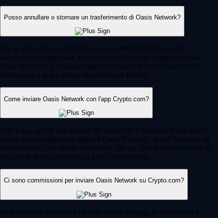
Posso annullare o stornare un trasferimento di Oasis Network?
No, le transazioni su blockchain sono immutabili. Una volta
autorizzata e confermata, non puoi annullarla per recuperare i tuoi
Oasis Network. È fondamentale verificare con cura l'indirizzo del
destinatario e la rete prima di confermare l'invio.
Come inviare Oasis Network con l'app Crypto.com?
Apri l'app, accedi alla sezione dei tuoi conti e seleziona il tuo wallet
crypto per visualizzare il saldo di Oasis Network. Scegli l'opzione di
trasferimento e poi quella di prelievo. Da qui, potrai inviare i fondi ad
altri utenti della piattaforma o a un wallet esterno.
Ci sono commissioni per inviare Oasis Network su Crypto.com?
Se invii Oasis Network a un altro utente dell'app, la transazione è