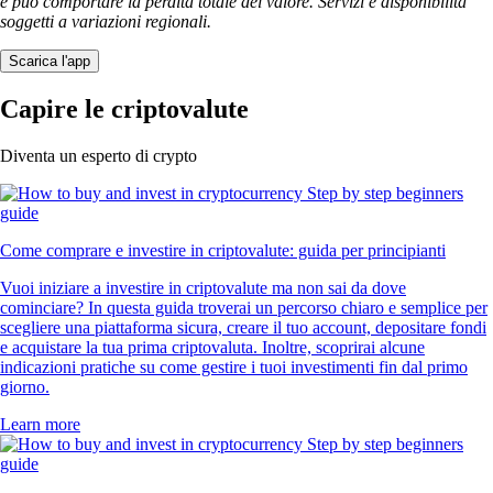
e può comportare la perdita totale del valore. Servizi e disponibilità
soggetti a variazioni regionali.
Scarica l'app
Capire le criptovalute
Diventa un esperto di crypto
Come comprare e investire in criptovalute: guida per principianti
Vuoi iniziare a investire in criptovalute ma non sai da dove
cominciare? In questa guida troverai un percorso chiaro e semplice per
scegliere una piattaforma sicura, creare il tuo account, depositare fondi
e acquistare la tua prima criptovaluta. Inoltre, scoprirai alcune
indicazioni pratiche su come gestire i tuoi investimenti fin dal primo
giorno.
Learn more