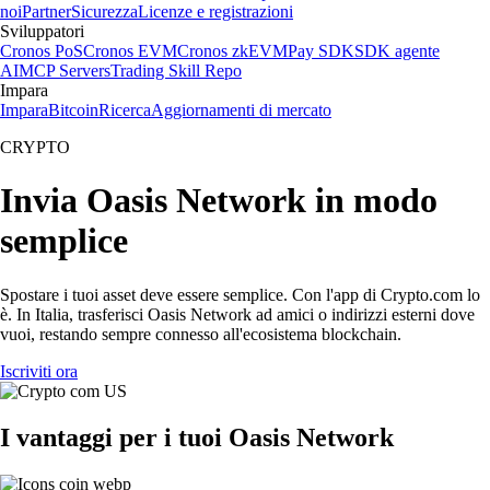
noi
Partner
Sicurezza
Licenze e registrazioni
Sviluppatori
Cronos PoS
Cronos EVM
Cronos zkEVM
Pay SDK
SDK agente
AI
MCP Servers
Trading Skill Repo
Impara
Impara
Bitcoin
Ricerca
Aggiornamenti di mercato
CRYPTO
Invia Oasis Network in modo
semplice
Spostare i tuoi asset deve essere semplice. Con l'app di Crypto.com lo
è. In Italia, trasferisci Oasis Network ad amici o indirizzi esterni dove
vuoi, restando sempre connesso all'ecosistema blockchain.
Iscriviti ora
I vantaggi per i tuoi Oasis Network