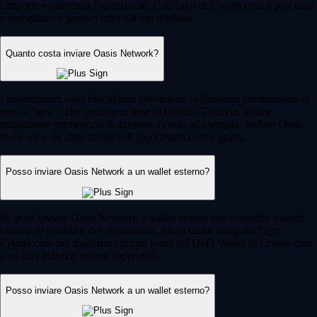
l'importo e autorizza l'operazione. Con l'app di Crypto.com il processo
è immediato e gestisci tutto dal tuo telefono.
Quanto costa inviare Oasis Network?
I trasferimenti sulla blockchain prevedono solitamente commissioni di
rete (o "gas"), che variano in base al traffico. Tuttavia, alcune
piattaforme permettono di azzerare i costi: ad esempio, inviare Oasis
Network a un altro utente nell'app Crypto.com è gratis.
Posso inviare Oasis Network a un wallet esterno?
Sì, puoi inviare Oasis Network a wallet esterni non-custodial usando
l'indirizzo pubblico del destinatario. Molti utenti scelgono l'app
Crypto.com per trasferire i propri fondi sul DeFi Wallet di Crypto.com
o su altri indirizzi esterni supportati.
Posso inviare Oasis Network a un wallet esterno?