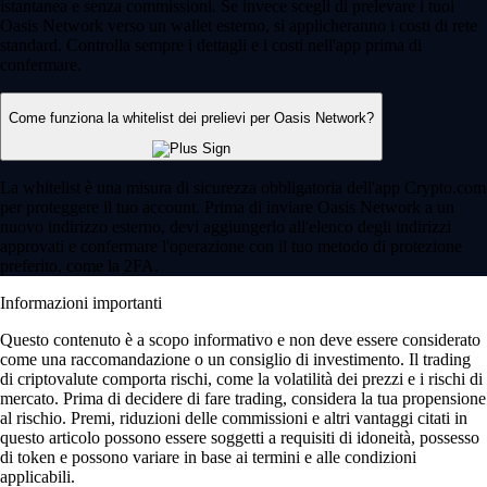
istantanea e senza commissioni. Se invece scegli di prelevare i tuoi
Oasis Network verso un wallet esterno, si applicheranno i costi di rete
standard. Controlla sempre i dettagli e i costi nell'app prima di
confermare.
Come funziona la whitelist dei prelievi per Oasis Network?
La whitelist è una misura di sicurezza obbligatoria dell'app Crypto.com
per proteggere il tuo account. Prima di inviare Oasis Network a un
nuovo indirizzo esterno, devi aggiungerlo all'elenco degli indirizzi
approvati e confermare l'operazione con il tuo metodo di protezione
preferito, come la 2FA.
Informazioni importanti
Questo contenuto è a scopo informativo e non deve essere considerato
come una raccomandazione o un consiglio di investimento. Il trading
di criptovalute comporta rischi, come la volatilità dei prezzi e i rischi di
mercato. Prima di decidere di fare trading, considera la tua propensione
al rischio. Premi, riduzioni delle commissioni e altri vantaggi citati in
questo articolo possono essere soggetti a requisiti di idoneità, possesso
di token e possono variare in base ai termini e alle condizioni
applicabili.