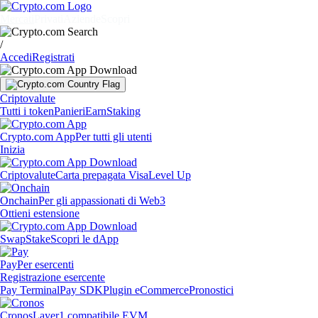
Mercati
Privati
Aziende
Scopri
/
Accedi
Registrati
Criptovalute
Tutti i token
Panieri
Earn
Staking
Crypto.com App
Per tutti gli utenti
Inizia
Criptovalute
Carta prepagata Visa
Level Up
Onchain
Per gli appassionati di Web3
Ottieni estensione
Swap
Stake
Scopri le dApp
Pay
Per esercenti
Registrazione esercente
Pay Terminal
Pay SDK
Plugin eCommerce
Pronostici
Cronos
Layer1 compatibile EVM