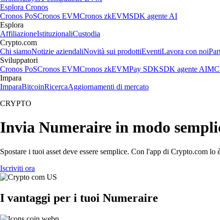
Esplora Cronos
Cronos PoS
Cronos EVM
Cronos zkEVM
SDK agente AI
Esplora
Affiliazione
Istituzionali
Custodia
Crypto.com
Chi siamo
Notizie aziendali
Novità sui prodotti
Eventi
Lavora con noi
Par
Sviluppatori
Cronos PoS
Cronos EVM
Cronos zkEVM
Pay SDK
SDK agente AI
MCP
Impara
Impara
Bitcoin
Ricerca
Aggiornamenti di mercato
CRYPTO
Invia Numeraire in modo sempli
Spostare i tuoi asset deve essere semplice. Con l'app di Crypto.com lo è
Iscriviti ora
I vantaggi per i tuoi Numeraire