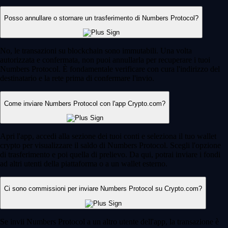
Posso annullare o stornare un trasferimento di Numbers Protocol?
No, le transazioni su blockchain sono immutabili. Una volta
autorizzata e confermata, non puoi annullarla per recuperare i tuoi
Numbers Protocol. È fondamentale verificare con cura l'indirizzo del
destinatario e la rete prima di confermare l'invio.
Come inviare Numbers Protocol con l'app Crypto.com?
Apri l'app, accedi alla sezione dei tuoi conti e seleziona il tuo wallet
crypto per visualizzare il saldo di Numbers Protocol. Scegli l'opzione
di trasferimento e poi quella di prelievo. Da qui, potrai inviare i fondi
ad altri utenti della piattaforma o a un wallet esterno.
Ci sono commissioni per inviare Numbers Protocol su Crypto.com?
Se invii Numbers Protocol a un altro utente dell'app, la transazione è