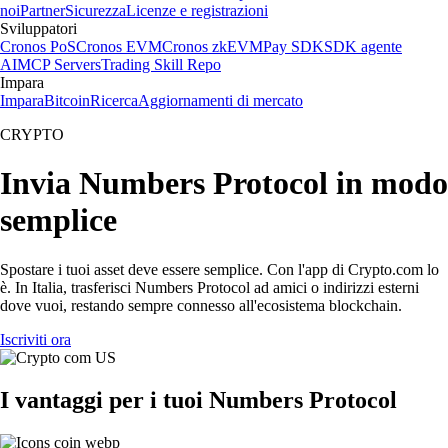
noi
Partner
Sicurezza
Licenze e registrazioni
Sviluppatori
Cronos PoS
Cronos EVM
Cronos zkEVM
Pay SDK
SDK agente
AI
MCP Servers
Trading Skill Repo
Impara
Impara
Bitcoin
Ricerca
Aggiornamenti di mercato
CRYPTO
Invia Numbers Protocol in modo
semplice
Spostare i tuoi asset deve essere semplice. Con l'app di Crypto.com lo
è. In Italia, trasferisci Numbers Protocol ad amici o indirizzi esterni
dove vuoi, restando sempre connesso all'ecosistema blockchain.
Iscriviti ora
I vantaggi per i tuoi Numbers Protocol