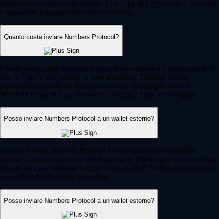
l'importo e autorizza l'operazione. Con l'app di Crypto.com il processo
è immediato e gestisci tutto dal tuo telefono.
Quanto costa inviare Numbers Protocol?
I trasferimenti sulla blockchain prevedono solitamente commissioni di
rete (o "gas"), che variano in base al traffico. Tuttavia, alcune
piattaforme permettono di azzerare i costi: ad esempio, inviare
Numbers Protocol a un altro utente nell'app Crypto.com è gratis.
Posso inviare Numbers Protocol a un wallet esterno?
Sì, puoi inviare Numbers Protocol a wallet esterni non-custodial
usando l'indirizzo pubblico del destinatario. Molti utenti scelgono l'app
Crypto.com per trasferire i propri fondi sul DeFi Wallet di Crypto.com
o su altri indirizzi esterni supportati.
Posso inviare Numbers Protocol a un wallet esterno?