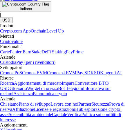
Italiano
|
USD
Prodotti
Crypto.com App
Onchain
Level Up
Mercati
Criptovalute
Funzionalità
Carte
Panieri
Earn
Stake
DeFi Staking
Pay
Prime
Aziende
Custodia
Pay (per i rivenditori)
Sviluppatori
Cronos PoS
Cronos EVM
Cronos zkEVM
Pay SDK
SDK agenti AI
Risorse
Ricerca
Aggiornamenti di mercato
Impara
Convertitore BTC/
USD
Glossario
Widget di prezzo
Bot Telegram
Informativa sui
reclami
Assistenza
Panoramica crypto
Azienda
Chi siamo
Piano di sviluppo
Lavora con noi
Partner
Sicurezza
Prova di
riserva
Affiliazione
Licenze e registrazioni
Hub esplorazione crypto-
asset
Sostenibilità ambientale
Capitale
Verifica
Politica sui conflitti di
interesse
Aggiornamenti