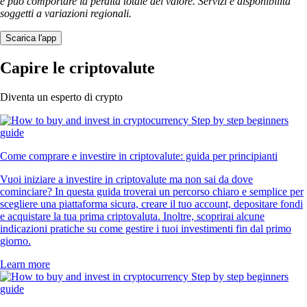
e può comportare la perdita totale del valore. Servizi e disponibilità
soggetti a variazioni regionali.
Scarica l'app
Capire le criptovalute
Diventa un esperto di crypto
Come comprare e investire in criptovalute: guida per principianti
Vuoi iniziare a investire in criptovalute ma non sai da dove
cominciare? In questa guida troverai un percorso chiaro e semplice per
scegliere una piattaforma sicura, creare il tuo account, depositare fondi
e acquistare la tua prima criptovaluta. Inoltre, scoprirai alcune
indicazioni pratiche su come gestire i tuoi investimenti fin dal primo
giorno.
Learn more