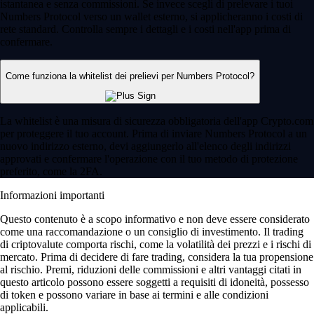
istantanea e senza commissioni. Se invece scegli di prelevare i tuoi
Numbers Protocol verso un wallet esterno, si applicheranno i costi di
rete standard. Controlla sempre i dettagli e i costi nell'app prima di
confermare.
Come funziona la whitelist dei prelievi per Numbers Protocol?
La whitelist è una misura di sicurezza obbligatoria dell'app Crypto.com
per proteggere il tuo account. Prima di inviare Numbers Protocol a un
nuovo indirizzo esterno, devi aggiungerlo all'elenco degli indirizzi
approvati e confermare l'operazione con il tuo metodo di protezione
preferito, come la 2FA.
Informazioni importanti
Questo contenuto è a scopo informativo e non deve essere considerato
come una raccomandazione o un consiglio di investimento. Il trading
di criptovalute comporta rischi, come la volatilità dei prezzi e i rischi di
mercato. Prima di decidere di fare trading, considera la tua propensione
al rischio. Premi, riduzioni delle commissioni e altri vantaggi citati in
questo articolo possono essere soggetti a requisiti di idoneità, possesso
di token e possono variare in base ai termini e alle condizioni
applicabili.