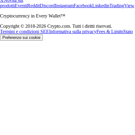
X
Novità sui
prodotti
Eventi
Reddit
Discord
Instagram
Facebook
Linkedin
TradingView
Cryptocurrency in Every Wallet™
Copyright © 2018-2026 Crypto.com. Tutti i diritti riservati.
Termini e condizioni SEE
Informativa sulla privacy
Fees & Limits
Stato
Preferenze sui cookie