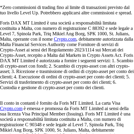
*Zero commissioni di trading fino al limite di transazioni previsto dal
tuo livello Level Up. Potrebbero applicarsi altre commissioni e spread.
Foris DAX MT Limited è una società a responsabilità limitata
costituita a Malta, con numero di registrazione C 88392 e sede legale a
Level 7, Spinola Park, Triq Mikiel Ang Borg, SPK 1000, St. Julians,
Malta, operante con il nome
Crypto.com
, debitamente autorizzata dalla
Malta Financial Services Authority come Fornitore di servizi di
Crypto-Asset ai sensi del Regolamento 2023/1114 sui Mercati dei
Crypto-Asset, recepito a Malta dal Markets in Crypto Assets Act. Foris
DAX MT Limited è autorizzata a fornire i seguenti servizi: 1. Scambio
di crypto-asset con fondi; 2. Scambio di crypto-asset con altri crypto-
asset; 3. Ricezione e trasmissione di ordini di crypto-asset per conto dei
clienti; 4. Esecuzione di ordini di crypto-asset per conto dei clienti; 5.
Servizi di trasferimento di crypto-asset per conto dei clienti; 6.
Custodia e gestione di crypto-asset per conto dei clienti.
Il conto in contanti è fornito da Foris MT Limited. La carta Visa
Crypto.com
è emessa e promossa da Foris MT Limited ai sensi della
sua licenza Visa Principal Member (Issuing). Foris MT Limited è una
società a responsabilità limitata costituita a Malta, con numero di
registrazione C 90348 e sede legale al Level 7, Spinola Park, Triq
Mikiel Ang Borg, SPK 1000, St. Julians, Malta, debitamente