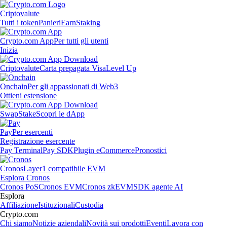
Criptovalute
Tutti i token
Panieri
Earn
Staking
Crypto.com App
Per tutti gli utenti
Inizia
Criptovalute
Carta prepagata Visa
Level Up
Onchain
Per gli appassionati di Web3
Ottieni estensione
Swap
Stake
Scopri le dApp
Pay
Per esercenti
Registrazione esercente
Pay Terminal
Pay SDK
Plugin eCommerce
Pronostici
Cronos
Layer1 compatibile EVM
Esplora Cronos
Cronos PoS
Cronos EVM
Cronos zkEVM
SDK agente AI
Esplora
Affiliazione
Istituzionali
Custodia
Crypto.com
Chi siamo
Notizie aziendali
Novità sui prodotti
Eventi
Lavora con