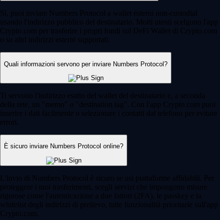
Sì, puoi inviare Numbers Protocol a wallet esterni non-custodial
usando l'indirizzo pubblico del destinatario. Molti utenti scelgono l'app
Crypto.com per trasferire i propri fondi sul DeFi Wallet di Crypto.com
o su altri indirizzi esterni supportati.
Quali informazioni servono per inviare Numbers Protocol?
Ti servono l'indirizzo esatto del wallet del destinatario e, a seconda
della rete, un "memo" o "destination tag". Con l'app Crypto.com puoi
inserire i dati facilmente o selezionare i contatti dal telefono per evitare
errori.
È sicuro inviare Numbers Protocol online?
L'invio di Numbers Protocol è sicuro se usi piattaforme affidabili. Per
proteggere i tuoi trasferimenti, scegli servizi che impongono misure
rigorose come l'autenticazione a due fattori (2FA), le passkey e la
whitelist degli indirizzi di prelievo, tutte funzionalità prioritarie sull'app
Crypto.com.