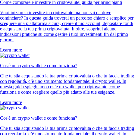
Come comprare e investire in criptovalute: guida per principianti
Vuoi iniziare a investire in criptovalute ma non sai da dove
cominciare? In questa guida troverai un percorso chiaro e semplice per
scegliere una piattaforma sicura, creare il tuo account, depositare fondi
e acquistare la tua prima criptovaluta. Inoltre, scoprirai alcune
indicazioni pratiche su come gestire i tuoi investimenti fin dal primo
giorno.
Learn more
Cos'è un crypto wallet e come funziona?
Che tu stia acquistando la tua prima criptovaluta o che tu faccia trading
con regolarità, c’è uno strumento fondamentale: il crypto wallet. In
questa guida spieghiamo cos’è un wallet per criptovalute, come
funziona e come scegliere quello più adatto alle tue esigenze.
Learn more
Cos'è un crypto wallet e come funziona?
Che tu stia acquistando la tua prima criptovaluta o che tu faccia trading
con regolarità, c’è uno strumento fondamentale: il crypto wallet. In