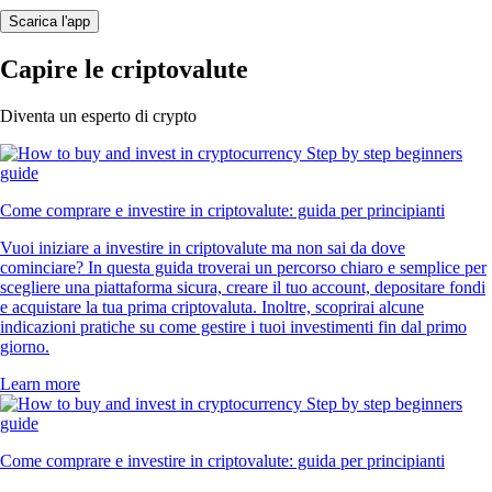
Scarica l'app
Capire le criptovalute
Diventa un esperto di crypto
Come comprare e investire in criptovalute: guida per principianti
Vuoi iniziare a investire in criptovalute ma non sai da dove
cominciare? In questa guida troverai un percorso chiaro e semplice per
scegliere una piattaforma sicura, creare il tuo account, depositare fondi
e acquistare la tua prima criptovaluta. Inoltre, scoprirai alcune
indicazioni pratiche su come gestire i tuoi investimenti fin dal primo
giorno.
Learn more
Come comprare e investire in criptovalute: guida per principianti