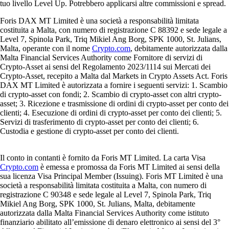
tuo livello Level Up. Potrebbero applicarsi altre commissioni e spread.
Foris DAX MT Limited è una società a responsabilità limitata
costituita a Malta, con numero di registrazione C 88392 e sede legale a
Level 7, Spinola Park, Triq Mikiel Ang Borg, SPK 1000, St. Julians,
Malta, operante con il nome
Crypto.com
, debitamente autorizzata dalla
Malta Financial Services Authority come Fornitore di servizi di
Crypto-Asset ai sensi del Regolamento 2023/1114 sui Mercati dei
Crypto-Asset, recepito a Malta dal Markets in Crypto Assets Act. Foris
DAX MT Limited è autorizzata a fornire i seguenti servizi: 1. Scambio
di crypto-asset con fondi; 2. Scambio di crypto-asset con altri crypto-
asset; 3. Ricezione e trasmissione di ordini di crypto-asset per conto dei
clienti; 4. Esecuzione di ordini di crypto-asset per conto dei clienti; 5.
Servizi di trasferimento di crypto-asset per conto dei clienti; 6.
Custodia e gestione di crypto-asset per conto dei clienti.
Il conto in contanti è fornito da Foris MT Limited. La carta Visa
Crypto.com
è emessa e promossa da Foris MT Limited ai sensi della
sua licenza Visa Principal Member (Issuing). Foris MT Limited è una
società a responsabilità limitata costituita a Malta, con numero di
registrazione C 90348 e sede legale al Level 7, Spinola Park, Triq
Mikiel Ang Borg, SPK 1000, St. Julians, Malta, debitamente
autorizzata dalla Malta Financial Services Authority come istituto
finanziario abilitato all’emissione di denaro elettronico ai sensi del 3°