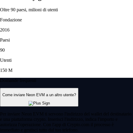
Oltre 90 paesi, milioni di utenti
Fondazione
2016
Paesi
90
Utenti
150 M
Domande frequenti
Come inviare Neon EVM a un altro utente?
Per inviare Neon EVM ti servono l'indirizzo del wallet del destinatario
e una piattaforma crypto. Inserisci l'indirizzo, indica l'importo e
autorizza l'operazione. Con l'app di Crypto.com il processo è
immediato e gestisci tutto dal tuo telefono.