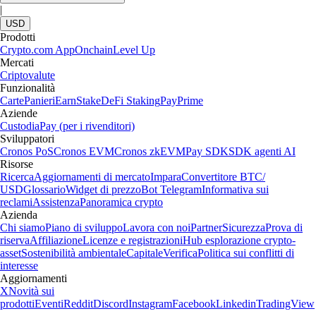
|
USD
Prodotti
Crypto.com App
Onchain
Level Up
Mercati
Criptovalute
Funzionalità
Carte
Panieri
Earn
Stake
DeFi Staking
Pay
Prime
Aziende
Custodia
Pay (per i rivenditori)
Sviluppatori
Cronos PoS
Cronos EVM
Cronos zkEVM
Pay SDK
SDK agenti AI
Risorse
Ricerca
Aggiornamenti di mercato
Impara
Convertitore BTC/
USD
Glossario
Widget di prezzo
Bot Telegram
Informativa sui
reclami
Assistenza
Panoramica crypto
Azienda
Chi siamo
Piano di sviluppo
Lavora con noi
Partner
Sicurezza
Prova di
riserva
Affiliazione
Licenze e registrazioni
Hub esplorazione crypto-
asset
Sostenibilità ambientale
Capitale
Verifica
Politica sui conflitti di
interesse
Aggiornamenti
X
Novità sui
prodotti
Eventi
Reddit
Discord
Instagram
Facebook
Linkedin
TradingView