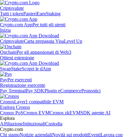
Criptovalute
Tutti i token
Panieri
Earn
Staking
Crypto.com App
Per tutti gli utenti
Inizia
Criptovalute
Carta prepagata Visa
Level Up
Onchain
Per gli appassionati di Web3
Ottieni estensione
Swap
Stake
Scopri le dApp
Pay
Per esercenti
Registrazione esercente
Pay Terminal
Pay SDK
Plugin eCommerce
Pronostici
Cronos
Layer1 compatibile EVM
Esplora Cronos
Cronos PoS
Cronos EVM
Cronos zkEVM
SDK agente AI
Esplora
Affiliazione
Istituzionali
Custodia
Crypto.com
Chi siamo
Notizie aziendali
Novità sui prodotti
Eventi
Lavora con