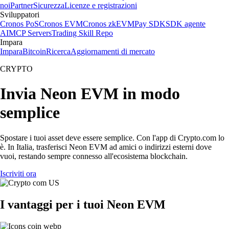
noi
Partner
Sicurezza
Licenze e registrazioni
Sviluppatori
Cronos PoS
Cronos EVM
Cronos zkEVM
Pay SDK
SDK agente
AI
MCP Servers
Trading Skill Repo
Impara
Impara
Bitcoin
Ricerca
Aggiornamenti di mercato
CRYPTO
Invia Neon EVM in modo
semplice
Spostare i tuoi asset deve essere semplice. Con l'app di Crypto.com lo
è. In Italia, trasferisci Neon EVM ad amici o indirizzi esterni dove
vuoi, restando sempre connesso all'ecosistema blockchain.
Iscriviti ora
I vantaggi per i tuoi Neon EVM