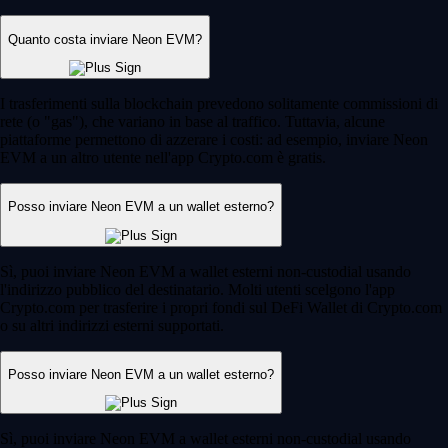
Quanto costa inviare Neon EVM?
I trasferimenti sulla blockchain prevedono solitamente commissioni di
rete (o "gas"), che variano in base al traffico. Tuttavia, alcune
piattaforme permettono di azzerare i costi: ad esempio, inviare Neon
EVM a un altro utente nell'app Crypto.com è gratis.
Posso inviare Neon EVM a un wallet esterno?
Sì, puoi inviare Neon EVM a wallet esterni non-custodial usando
l'indirizzo pubblico del destinatario. Molti utenti scelgono l'app
Crypto.com per trasferire i propri fondi sul DeFi Wallet di Crypto.com
o su altri indirizzi esterni supportati.
Posso inviare Neon EVM a un wallet esterno?
Sì, puoi inviare Neon EVM a wallet esterni non-custodial usando