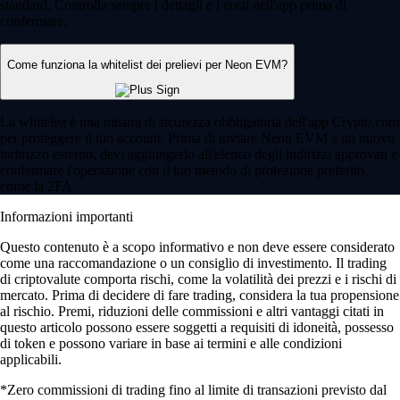
standard. Controlla sempre i dettagli e i costi nell'app prima di
confermare.
Come funziona la whitelist dei prelievi per Neon EVM?
La whitelist è una misura di sicurezza obbligatoria dell'app Crypto.com
per proteggere il tuo account. Prima di inviare Neon EVM a un nuovo
indirizzo esterno, devi aggiungerlo all'elenco degli indirizzi approvati e
confermare l'operazione con il tuo metodo di protezione preferito,
come la 2FA.
Informazioni importanti
Questo contenuto è a scopo informativo e non deve essere considerato
come una raccomandazione o un consiglio di investimento. Il trading
di criptovalute comporta rischi, come la volatilità dei prezzi e i rischi di
mercato. Prima di decidere di fare trading, considera la tua propensione
al rischio. Premi, riduzioni delle commissioni e altri vantaggi citati in
questo articolo possono essere soggetti a requisiti di idoneità, possesso
di token e possono variare in base ai termini e alle condizioni
applicabili.
*Zero commissioni di trading fino al limite di transazioni previsto dal