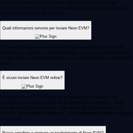
l'indirizzo pubblico del destinatario. Molti utenti scelgono l'app
Crypto.com per trasferire i propri fondi sul DeFi Wallet di Crypto.com
o su altri indirizzi esterni supportati.
Quali informazioni servono per inviare Neon EVM?
Ti servono l'indirizzo esatto del wallet del destinatario e, a seconda
della rete, un "memo" o "destination tag". Con l'app Crypto.com puoi
inserire i dati facilmente o selezionare i contatti dal telefono per evitare
errori.
È sicuro inviare Neon EVM online?
L'invio di Neon EVM è sicuro se usi piattaforme affidabili. Per
proteggere i tuoi trasferimenti, scegli servizi che impongono misure
rigorose come l'autenticazione a due fattori (2FA), le passkey e la
whitelist degli indirizzi di prelievo, tutte funzionalità prioritarie sull'app
Crypto.com.
Posso annullare o stornare un trasferimento di Neon EVM?