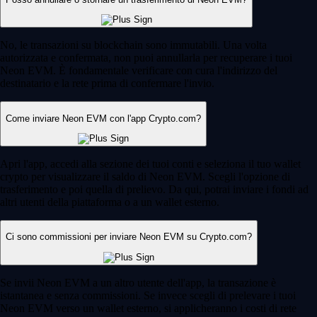
No, le transazioni su blockchain sono immutabili. Una volta
autorizzata e confermata, non puoi annullarla per recuperare i tuoi
Neon EVM. È fondamentale verificare con cura l'indirizzo del
destinatario e la rete prima di confermare l'invio.
Come inviare Neon EVM con l'app Crypto.com?
Apri l'app, accedi alla sezione dei tuoi conti e seleziona il tuo wallet
crypto per visualizzare il saldo di Neon EVM. Scegli l'opzione di
trasferimento e poi quella di prelievo. Da qui, potrai inviare i fondi ad
altri utenti della piattaforma o a un wallet esterno.
Ci sono commissioni per inviare Neon EVM su Crypto.com?
Se invii Neon EVM a un altro utente dell'app, la transazione è
istantanea e senza commissioni. Se invece scegli di prelevare i tuoi
Neon EVM verso un wallet esterno, si applicheranno i costi di rete