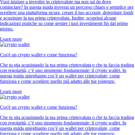
Vuoi iniziare a investire in criptovalute ma non sai da dove
cominciare? In questa guida troverai un percorso chiaro e semplice per
scegliere una piattaforma sicura, creare il tuo account, depositare fondi
e acquistare la tua prima criptovaluta. Inoltre, scoprirai alcune
indicazioni pratiche su come gestire i tuoi investimenti fin dal primo
giorno.
Learn more
Cos'è un crypto wallet e come funziona?
Che tu stia acquistando la tua prima criptovaluta o che tu faccia trading
con regolarità, c’è uno strumento fondamentale: il crypto wallet. In
questa guida spieghiamo cos’è un wallet per criptovalute, come
funziona e come scegliere quello più adatto alle tue esigenze.
Learn more
Cos'è un crypto wallet e come funziona?
Che tu stia acquistando la tua prima criptovaluta o che tu faccia trading
con regolarità, c’è uno strumento fondamentale: il crypto wallet. In
questa guida spieghiamo cos’è un wallet per criptovalute, come
funziona e come scegliere quello più adatto alle tue esigenze.