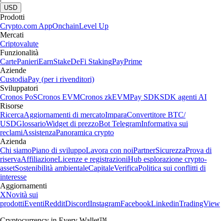
USD
Prodotti
Crypto.com App
Onchain
Level Up
Mercati
Criptovalute
Funzionalità
Carte
Panieri
Earn
Stake
DeFi Staking
Pay
Prime
Aziende
Custodia
Pay (per i rivenditori)
Sviluppatori
Cronos PoS
Cronos EVM
Cronos zkEVM
Pay SDK
SDK agenti AI
Risorse
Ricerca
Aggiornamenti di mercato
Impara
Convertitore BTC/
USD
Glossario
Widget di prezzo
Bot Telegram
Informativa sui
reclami
Assistenza
Panoramica crypto
Azienda
Chi siamo
Piano di sviluppo
Lavora con noi
Partner
Sicurezza
Prova di
riserva
Affiliazione
Licenze e registrazioni
Hub esplorazione crypto-
asset
Sostenibilità ambientale
Capitale
Verifica
Politica sui conflitti di
interesse
Aggiornamenti
X
Novità sui
prodotti
Eventi
Reddit
Discord
Instagram
Facebook
Linkedin
TradingView
Cryptocurrency in Every Wallet™