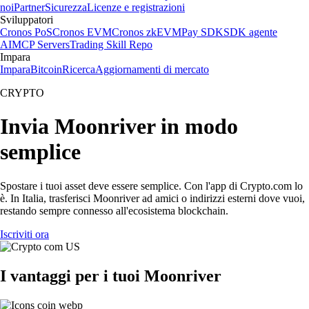
noi
Partner
Sicurezza
Licenze e registrazioni
Sviluppatori
Cronos PoS
Cronos EVM
Cronos zkEVM
Pay SDK
SDK agente
AI
MCP Servers
Trading Skill Repo
Impara
Impara
Bitcoin
Ricerca
Aggiornamenti di mercato
CRYPTO
Invia Moonriver in modo
semplice
Spostare i tuoi asset deve essere semplice. Con l'app di Crypto.com lo
è. In Italia, trasferisci Moonriver ad amici o indirizzi esterni dove vuoi,
restando sempre connesso all'ecosistema blockchain.
Iscriviti ora
I vantaggi per i tuoi Moonriver