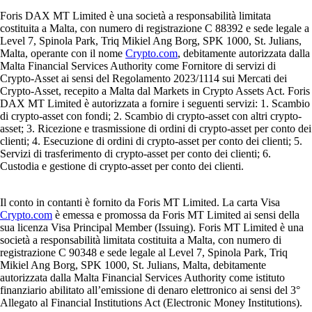
Foris DAX MT Limited è una società a responsabilità limitata
costituita a Malta, con numero di registrazione C 88392 e sede legale a
Level 7, Spinola Park, Triq Mikiel Ang Borg, SPK 1000, St. Julians,
Malta, operante con il nome
Crypto.com
, debitamente autorizzata dalla
Malta Financial Services Authority come Fornitore di servizi di
Crypto-Asset ai sensi del Regolamento 2023/1114 sui Mercati dei
Crypto-Asset, recepito a Malta dal Markets in Crypto Assets Act. Foris
DAX MT Limited è autorizzata a fornire i seguenti servizi: 1. Scambio
di crypto-asset con fondi; 2. Scambio di crypto-asset con altri crypto-
asset; 3. Ricezione e trasmissione di ordini di crypto-asset per conto dei
clienti; 4. Esecuzione di ordini di crypto-asset per conto dei clienti; 5.
Servizi di trasferimento di crypto-asset per conto dei clienti; 6.
Custodia e gestione di crypto-asset per conto dei clienti.
Il conto in contanti è fornito da Foris MT Limited. La carta Visa
Crypto.com
è emessa e promossa da Foris MT Limited ai sensi della
sua licenza Visa Principal Member (Issuing). Foris MT Limited è una
società a responsabilità limitata costituita a Malta, con numero di
registrazione C 90348 e sede legale al Level 7, Spinola Park, Triq
Mikiel Ang Borg, SPK 1000, St. Julians, Malta, debitamente
autorizzata dalla Malta Financial Services Authority come istituto
finanziario abilitato all’emissione di denaro elettronico ai sensi del 3°
Allegato al Financial Institutions Act (Electronic Money Institutions).