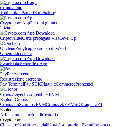
Criptovalute
Tutti i token
Panieri
Earn
Staking
Crypto.com App
Per tutti gli utenti
Inizia
Criptovalute
Carta prepagata Visa
Level Up
Onchain
Per gli appassionati di Web3
Ottieni estensione
Swap
Stake
Scopri le dApp
Pay
Per esercenti
Registrazione esercente
Pay Terminal
Pay SDK
Plugin eCommerce
Pronostici
Cronos
Layer1 compatibile EVM
Esplora Cronos
Cronos PoS
Cronos EVM
Cronos zkEVM
SDK agente AI
Esplora
Affiliazione
Istituzionali
Custodia
Crypto.com
Chi siamo
Notizie aziendali
Novità sui prodotti
Eventi
Lavora con