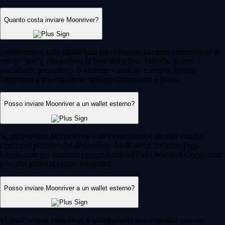
Quanto costa inviare Moonriver?
I trasferimenti sulla blockchain prevedono solitamente commissioni di
rete (o "gas"), che variano in base al traffico. Tuttavia, alcune
piattaforme permettono di azzerare i costi: ad esempio, inviare
Moonriver a un altro utente nell'app Crypto.com è gratis.
Posso inviare Moonriver a un wallet esterno?
Sì, puoi inviare Moonriver a wallet esterni non-custodial usando
l'indirizzo pubblico del destinatario. Molti utenti scelgono l'app
Crypto.com per trasferire i propri fondi sul DeFi Wallet di Crypto.com
o su altri indirizzi esterni supportati.
Posso inviare Moonriver a un wallet esterno?
Sì, puoi inviare Moonriver a wallet esterni non-custodial usando