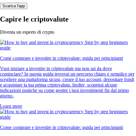
Scarica l'app
Capire le criptovalute
Diventa un esperto di crypto
Come comprare e investire in criptovalute: guida per principianti
Vuoi iniziare a investire in criptovalute ma non sai da dove
cominciare? In questa guida troverai un percorso chiaro e semplice per
scegliere una piattaforma sicura, creare il tuo account, depositare fondi
e acquistare la tua prima criptovaluta. Inoltre, scoprirai alcune
indicazioni pratiche su come gestire i tuoi investimenti fin dal primo
giorno.
Learn more
Come comprare e investire in criptovalute: guida per principianti