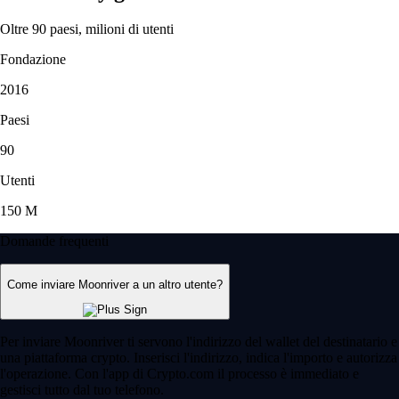
Oltre 90 paesi, milioni di utenti
Fondazione
2016
Paesi
90
Utenti
150 M
Domande frequenti
Come inviare Moonriver a un altro utente?
Per inviare Moonriver ti servono l'indirizzo del wallet del destinatario e
una piattaforma crypto. Inserisci l'indirizzo, indica l'importo e autorizza
l'operazione. Con l'app di Crypto.com il processo è immediato e
gestisci tutto dal tuo telefono.