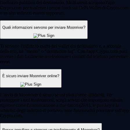
l'indirizzo pubblico del destinatario. Molti utenti scelgono l'app
Crypto.com per trasferire i propri fondi sul DeFi Wallet di Crypto.com
o su altri indirizzi esterni supportati.
Quali informazioni servono per inviare Moonriver?
Ti servono l'indirizzo esatto del wallet del destinatario e, a seconda
della rete, un "memo" o "destination tag". Con l'app Crypto.com puoi
inserire i dati facilmente o selezionare i contatti dal telefono per evitare
errori.
È sicuro inviare Moonriver online?
L'invio di Moonriver è sicuro se usi piattaforme affidabili. Per
proteggere i tuoi trasferimenti, scegli servizi che impongono misure
rigorose come l'autenticazione a due fattori (2FA), le passkey e la
whitelist degli indirizzi di prelievo, tutte funzionalità prioritarie sull'app
Crypto.com.
Posso annullare o stornare un trasferimento di Moonriver?