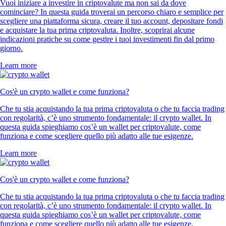
Vuoi iniziare a investire in criptovalute ma non sai da dove
cominciare? In questa guida troverai un percorso chiaro e semplice per
scegliere una piattaforma sicura, creare il tuo account, depositare fondi
e acquistare la tua prima criptovaluta. Inoltre, scoprirai alcune
indicazioni pratiche su come gestire i tuoi investimenti fin dal primo
giorno.
Learn more
Cos'è un crypto wallet e come funziona?
Che tu stia acquistando la tua prima criptovaluta o che tu faccia trading
con regolarità, c’è uno strumento fondamentale: il crypto wallet. In
questa guida spieghiamo cos’è un wallet per criptovalute, come
funziona e come scegliere quello più adatto alle tue esigenze.
Learn more
Cos'è un crypto wallet e come funziona?
Che tu stia acquistando la tua prima criptovaluta o che tu faccia trading
con regolarità, c’è uno strumento fondamentale: il crypto wallet. In
questa guida spieghiamo cos’è un wallet per criptovalute, come
funziona e come scegliere quello più adatto alle tue esigenze.