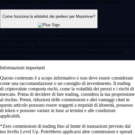
Controlla sempre i dettagli e i costi nell'app prima di confermare.
Come funziona la whitelist dei prelievi per Moonriver?
La whitelist è una misura di sicurezza obbligatoria dell'app Crypto.com
per proteggere il tuo account. Prima di inviare Moonriver a un nuovo
indirizzo esterno, devi aggiungerlo all'elenco degli indirizzi approvati e
confermare l'operazione con il tuo metodo di protezione preferito,
come la 2FA.
Informazioni importanti
Questo contenuto è a scopo informativo e non deve essere considerato
come una raccomandazione o un consiglio di investimento. Il trading
di criptovalute comporta rischi, come la volatilità dei prezzi e i rischi di
mercato. Prima di decidere di fare trading, considera la tua propensione
al rischio. Premi, riduzioni delle commissioni e altri vantaggi citati in
questo articolo possono essere soggetti a requisiti di idoneità, possesso
di token e possono variare in base ai termini e alle condizioni
applicabili.
*Zero commissioni di trading fino al limite di transazioni previsto dal
tuo livello Level Up. Potrebbero applicarsi altre commissioni e spread.