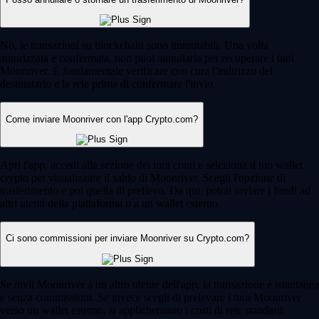
No, le transazioni su blockchain sono immutabili. Una volta
autorizzata e confermata, non puoi annullarla per recuperare i tuoi
Moonriver. È fondamentale verificare con cura l'indirizzo del
destinatario e la rete prima di confermare l'invio.
Come inviare Moonriver con l'app Crypto.com?
Apri l'app, accedi alla sezione dei tuoi conti e seleziona il tuo wallet
crypto per visualizzare il saldo di Moonriver. Scegli l'opzione di
trasferimento e poi quella di prelievo. Da qui, potrai inviare i fondi ad
altri utenti della piattaforma o a un wallet esterno.
Ci sono commissioni per inviare Moonriver su Crypto.com?
Se invii Moonriver a un altro utente dell'app, la transazione è istantanea
e senza commissioni. Se invece scegli di prelevare i tuoi Moonriver
verso un wallet esterno, si applicheranno i costi di rete standard.