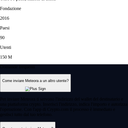
Fondazione
2016
Paesi
90
Utenti
150 M
Domande frequenti
Come inviare Meteora a un altro utente?
Per inviare Meteora ti servono l'indirizzo del wallet del destinatario e
una piattaforma crypto. Inserisci l'indirizzo, indica l'importo e autorizza
l'operazione. Con l'app di Crypto.com il processo è immediato e
gestisci tutto dal tuo telefono.