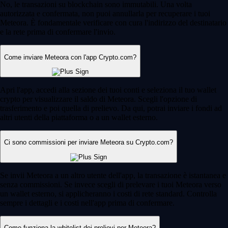
No, le transazioni su blockchain sono immutabili. Una volta
autorizzata e confermata, non puoi annullarla per recuperare i tuoi
Meteora. È fondamentale verificare con cura l'indirizzo del destinatario
e la rete prima di confermare l'invio.
Come inviare Meteora con l'app Crypto.com?
Apri l'app, accedi alla sezione dei tuoi conti e seleziona il tuo wallet
crypto per visualizzare il saldo di Meteora. Scegli l'opzione di
trasferimento e poi quella di prelievo. Da qui, potrai inviare i fondi ad
altri utenti della piattaforma o a un wallet esterno.
Ci sono commissioni per inviare Meteora su Crypto.com?
Se invii Meteora a un altro utente dell'app, la transazione è istantanea e
senza commissioni. Se invece scegli di prelevare i tuoi Meteora verso
un wallet esterno, si applicheranno i costi di rete standard. Controlla
sempre i dettagli e i costi nell'app prima di confermare.
Come funziona la whitelist dei prelievi per Meteora?