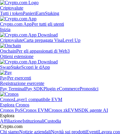
Criptovalute
Tutti i token
Panieri
Earn
Staking
Crypto.com App
Per tutti gli utenti
Inizia
Criptovalute
Carta prepagata Visa
Level Up
Onchain
Per gli appassionati di Web3
Ottieni estensione
Swap
Stake
Scopri le dApp
Pay
Per esercenti
Registrazione esercente
Pay Terminal
Pay SDK
Plugin eCommerce
Pronostici
Cronos
Layer1 compatibile EVM
Esplora Cronos
Cronos PoS
Cronos EVM
Cronos zkEVM
SDK agente AI
Esplora
Affiliazione
Istituzionali
Custodia
Crypto.com
Chi siamo
Notizie aziendali
Novità sui prodotti
Eventi
Lavora con