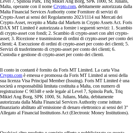
Level 7, Spinola Park, Triq Mikiel Ang Borg, SPK 1000, St. Julians,
Malta, operante con il nome
Crypto.com
, debitamente autorizzata dalla
Malta Financial Services Authority come Fornitore di servizi di
Crypto-Asset ai sensi del Regolamento 2023/1114 sui Mercati dei
Crypto-Asset, recepito a Malta dal Markets in Crypto Assets Act. Foris
DAX MT Limited è autorizzata a fornire i seguenti servizi: 1. Scambio
di crypto-asset con fondi; 2. Scambio di crypto-asset con altri crypto-
asset; 3. Ricezione e trasmissione di ordini di crypto-asset per conto dei
clienti; 4. Esecuzione di ordini di crypto-asset per conto dei clienti; 5.
Servizi di trasferimento di crypto-asset per conto dei clienti; 6.
Custodia e gestione di crypto-asset per conto dei clienti.
Il conto in contanti è fornito da Foris MT Limited. La carta Visa
Crypto.com
è emessa e promossa da Foris MT Limited ai sensi della
sua licenza Visa Principal Member (Issuing). Foris MT Limited è una
società a responsabilità limitata costituita a Malta, con numero di
registrazione C 90348 e sede legale al Level 7, Spinola Park, Triq
Mikiel Ang Borg, SPK 1000, St. Julians, Malta, debitamente
autorizzata dalla Malta Financial Services Authority come istituto
finanziario abilitato all’emissione di denaro elettronico ai sensi del 3°
Allegato al Financial Institutions Act (Electronic Money Institutions).
Qualsiasi altro prodotto o servizio offerto e pubblicizzato su questa