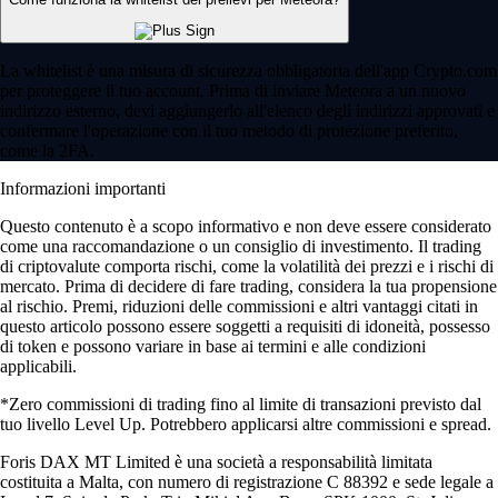
La whitelist è una misura di sicurezza obbligatoria dell'app Crypto.com
per proteggere il tuo account. Prima di inviare Meteora a un nuovo
indirizzo esterno, devi aggiungerlo all'elenco degli indirizzi approvati e
confermare l'operazione con il tuo metodo di protezione preferito,
come la 2FA.
Informazioni importanti
Questo contenuto è a scopo informativo e non deve essere considerato
come una raccomandazione o un consiglio di investimento. Il trading
di criptovalute comporta rischi, come la volatilità dei prezzi e i rischi di
mercato. Prima di decidere di fare trading, considera la tua propensione
al rischio. Premi, riduzioni delle commissioni e altri vantaggi citati in
questo articolo possono essere soggetti a requisiti di idoneità, possesso
di token e possono variare in base ai termini e alle condizioni
applicabili.
*Zero commissioni di trading fino al limite di transazioni previsto dal
tuo livello Level Up. Potrebbero applicarsi altre commissioni e spread.
Foris DAX MT Limited è una società a responsabilità limitata
costituita a Malta, con numero di registrazione C 88392 e sede legale a