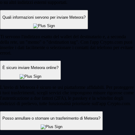
o su altri indirizzi esterni supportati.
Quali informazioni servono per inviare Meteora?
Ti servono l'indirizzo esatto del wallet del destinatario e, a seconda
della rete, un "memo" o "destination tag". Con l'app Crypto.com puoi
inserire i dati facilmente o selezionare i contatti dal telefono per evitare
errori.
È sicuro inviare Meteora online?
L'invio di Meteora è sicuro se usi piattaforme affidabili. Per proteggere
i tuoi trasferimenti, scegli servizi che impongono misure rigorose come
l'autenticazione a due fattori (2FA), le passkey e la whitelist degli
indirizzi di prelievo, tutte funzionalità prioritarie sull'app Crypto.com.
Posso annullare o stornare un trasferimento di Meteora?