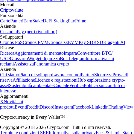
Mercati
Criptovalute
Funzionalità
Carte
Panieri
Earn
Stake
DeFi Staking
Pay
Prime
Aziende
Custodia
Pay (per i rivenditori)
Sviluppatori
Cronos PoS
Cronos EVM
Cronos zkEVM
Pay SDK
SDK agenti AI
Risorse
Ricerca
Aggiornamenti di mercato
Impara
Convertitore BTC/
USD
Glossario
Widget di prezzo
Bot Telegram
Informativa sui
reclami
Assistenza
Panoramica crypto
Azienda
Chi siamo
Piano di sviluppo
Lavora con noi
Partner
Sicurezza
Prova di
riserva
Affiliazione
Licenze e registrazioni
Hub esplorazione crypto-
asset
Sostenibilità ambientale
Capitale
Verifica
Politica sui conflitti di
interesse
Aggiornamenti
X
Novità sui
prodotti
Eventi
Reddit
Discord
Instagram
Facebook
Linkedin
TradingView
Cryptocurrency in Every Wallet™
Copyright © 2018-2026 Crypto.com. Tutti i diritti riservati.
Termini e condizioni SEE
Informativa sulla privacy
Fees & Limits
Stato