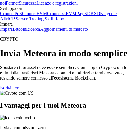
noi
Partner
Sicurezza
Licenze e registrazioni
Sviluppatori
Cronos PoS
Cronos EVM
Cronos zkEVM
Pay SDK
SDK agente
AI
MCP Servers
Trading Skill Repo
Impara
Impara
Bitcoin
Ricerca
Aggiornamenti di mercato
CRYPTO
Invia Meteora in modo semplice
Spostare i tuoi asset deve essere semplice. Con l'app di Crypto.com lo
è. In Italia, trasferisci Meteora ad amici o indirizzi esterni dove vuoi,
restando sempre connesso all'ecosistema blockchain.
Iscriviti ora
I vantaggi per i tuoi Meteora
Invia a commissioni zero