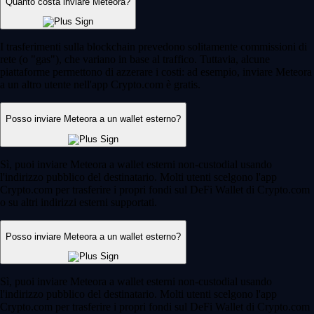
Quanto costa inviare Meteora?
I trasferimenti sulla blockchain prevedono solitamente commissioni di
rete (o "gas"), che variano in base al traffico. Tuttavia, alcune
piattaforme permettono di azzerare i costi: ad esempio, inviare Meteora
a un altro utente nell'app Crypto.com è gratis.
Posso inviare Meteora a un wallet esterno?
Sì, puoi inviare Meteora a wallet esterni non-custodial usando
l'indirizzo pubblico del destinatario. Molti utenti scelgono l'app
Crypto.com per trasferire i propri fondi sul DeFi Wallet di Crypto.com
o su altri indirizzi esterni supportati.
Posso inviare Meteora a un wallet esterno?
Sì, puoi inviare Meteora a wallet esterni non-custodial usando
l'indirizzo pubblico del destinatario. Molti utenti scelgono l'app
Crypto.com per trasferire i propri fondi sul DeFi Wallet di Crypto.com