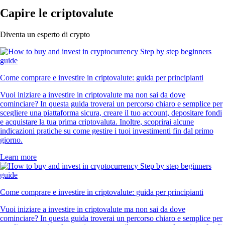
Capire le criptovalute
Diventa un esperto di crypto
Come comprare e investire in criptovalute: guida per principianti
Vuoi iniziare a investire in criptovalute ma non sai da dove
cominciare? In questa guida troverai un percorso chiaro e semplice per
scegliere una piattaforma sicura, creare il tuo account, depositare fondi
e acquistare la tua prima criptovaluta. Inoltre, scoprirai alcune
indicazioni pratiche su come gestire i tuoi investimenti fin dal primo
giorno.
Learn more
Come comprare e investire in criptovalute: guida per principianti
Vuoi iniziare a investire in criptovalute ma non sai da dove
cominciare? In questa guida troverai un percorso chiaro e semplice per