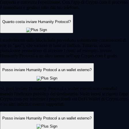
l'importo e autorizza l'operazione. Con l'app di Crypto.com il processo
è immediato e gestisci tutto dal tuo telefono.
Quanto costa inviare Humanity Protocol?
I trasferimenti sulla blockchain prevedono solitamente commissioni di
rete (o "gas"), che variano in base al traffico. Tuttavia, alcune
piattaforme permettono di azzerare i costi: ad esempio, inviare
Humanity Protocol a un altro utente nell'app Crypto.com è gratis.
Posso inviare Humanity Protocol a un wallet esterno?
Sì, puoi inviare Humanity Protocol a wallet esterni non-custodial
usando l'indirizzo pubblico del destinatario. Molti utenti scelgono l'app
Crypto.com per trasferire i propri fondi sul DeFi Wallet di Crypto.com
o su altri indirizzi esterni supportati.
Posso inviare Humanity Protocol a un wallet esterno?