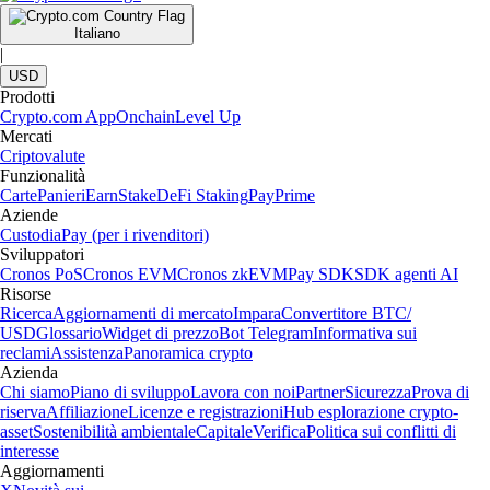
Italiano
|
USD
Prodotti
Crypto.com App
Onchain
Level Up
Mercati
Criptovalute
Funzionalità
Carte
Panieri
Earn
Stake
DeFi Staking
Pay
Prime
Aziende
Custodia
Pay (per i rivenditori)
Sviluppatori
Cronos PoS
Cronos EVM
Cronos zkEVM
Pay SDK
SDK agenti AI
Risorse
Ricerca
Aggiornamenti di mercato
Impara
Convertitore BTC/
USD
Glossario
Widget di prezzo
Bot Telegram
Informativa sui
reclami
Assistenza
Panoramica crypto
Azienda
Chi siamo
Piano di sviluppo
Lavora con noi
Partner
Sicurezza
Prova di
riserva
Affiliazione
Licenze e registrazioni
Hub esplorazione crypto-
asset
Sostenibilità ambientale
Capitale
Verifica
Politica sui conflitti di
interesse
Aggiornamenti