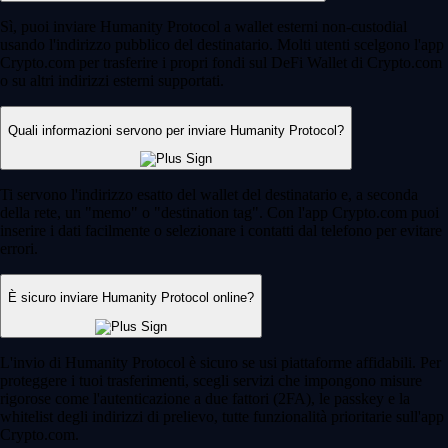
Sì, puoi inviare Humanity Protocol a wallet esterni non-custodial
usando l'indirizzo pubblico del destinatario. Molti utenti scelgono l'app
Crypto.com per trasferire i propri fondi sul DeFi Wallet di Crypto.com
o su altri indirizzi esterni supportati.
Quali informazioni servono per inviare Humanity Protocol?
Ti servono l'indirizzo esatto del wallet del destinatario e, a seconda
della rete, un "memo" o "destination tag". Con l'app Crypto.com puoi
inserire i dati facilmente o selezionare i contatti dal telefono per evitare
errori.
È sicuro inviare Humanity Protocol online?
L'invio di Humanity Protocol è sicuro se usi piattaforme affidabili. Per
proteggere i tuoi trasferimenti, scegli servizi che impongono misure
rigorose come l'autenticazione a due fattori (2FA), le passkey e la
whitelist degli indirizzi di prelievo, tutte funzionalità prioritarie sull'app
Crypto.com.