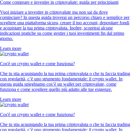
Come comprare e investire in criptovalute: guida per principianti
Vuoi iniziare a investire in criptovalute ma non sai da dove
cominciare? In questa guida troverai un percorso chiaro e semplice per
scegliere una piattaforma sicura, creare il tuo account, depositare fondi
e acquistare la tua prima criptovaluta. Inoltre, scoprirai alcune
indicazioni pratiche su come gestire i tuoi investimenti fin dal primo
giorno.
Learn more
Cos'è un crypto wallet e come funziona?
Che tu stia acquistando la tua prima criptovaluta o che tu faccia trading
con regolarità, c’è uno strumento fondamentale: il crypto wallet. In
questa guida spieghiamo cos’è un wallet per criptovalute, come
funziona e come scegliere quello più adatto alle tue esigenze.
Learn more
Cos'è un crypto wallet e come funziona?
Che tu stia acquistando la tua prima criptovaluta o che tu faccia trading
con regolarità, c’è uno strumento fondamentale: il crypto wallet. In