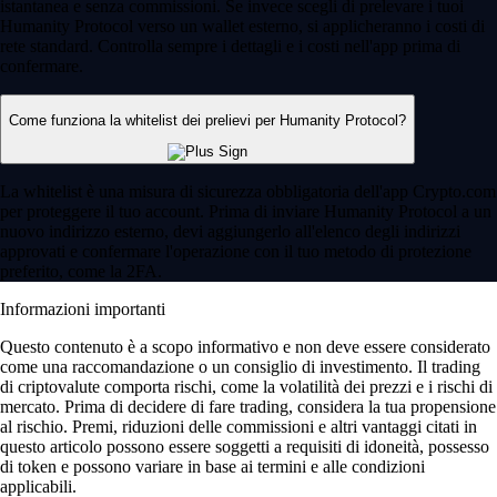
istantanea e senza commissioni. Se invece scegli di prelevare i tuoi
Humanity Protocol verso un wallet esterno, si applicheranno i costi di
rete standard. Controlla sempre i dettagli e i costi nell'app prima di
confermare.
Come funziona la whitelist dei prelievi per Humanity Protocol?
La whitelist è una misura di sicurezza obbligatoria dell'app Crypto.com
per proteggere il tuo account. Prima di inviare Humanity Protocol a un
nuovo indirizzo esterno, devi aggiungerlo all'elenco degli indirizzi
approvati e confermare l'operazione con il tuo metodo di protezione
preferito, come la 2FA.
Informazioni importanti
Questo contenuto è a scopo informativo e non deve essere considerato
come una raccomandazione o un consiglio di investimento. Il trading
di criptovalute comporta rischi, come la volatilità dei prezzi e i rischi di
mercato. Prima di decidere di fare trading, considera la tua propensione
al rischio. Premi, riduzioni delle commissioni e altri vantaggi citati in
questo articolo possono essere soggetti a requisiti di idoneità, possesso
di token e possono variare in base ai termini e alle condizioni
applicabili.