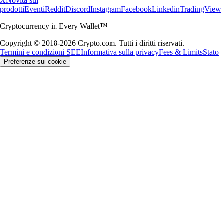
X
Novità sui
prodotti
Eventi
Reddit
Discord
Instagram
Facebook
Linkedin
TradingView
Cryptocurrency in Every Wallet™
Copyright © 2018-2026 Crypto.com. Tutti i diritti riservati.
Termini e condizioni SEE
Informativa sulla privacy
Fees & Limits
Stato
Preferenze sui cookie