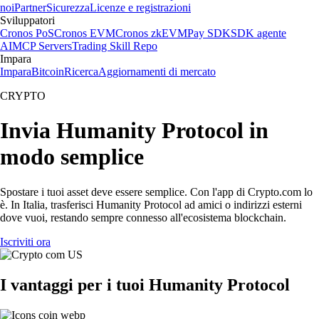
noi
Partner
Sicurezza
Licenze e registrazioni
Sviluppatori
Cronos PoS
Cronos EVM
Cronos zkEVM
Pay SDK
SDK agente
AI
MCP Servers
Trading Skill Repo
Impara
Impara
Bitcoin
Ricerca
Aggiornamenti di mercato
CRYPTO
Invia Humanity Protocol in
modo semplice
Spostare i tuoi asset deve essere semplice. Con l'app di Crypto.com lo
è. In Italia, trasferisci Humanity Protocol ad amici o indirizzi esterni
dove vuoi, restando sempre connesso all'ecosistema blockchain.
Iscriviti ora
I vantaggi per i tuoi Humanity Protocol