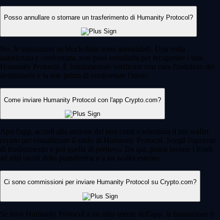
Posso annullare o stornare un trasferimento di Humanity Protocol?
No, le transazioni su blockchain sono immutabili. Una volta
autorizzata e confermata, non puoi annullarla per recuperare i tuoi
Humanity Protocol. È fondamentale verificare con cura l'indirizzo del
destinatario e la rete prima di confermare l'invio.
Come inviare Humanity Protocol con l'app Crypto.com?
Apri l'app, accedi alla sezione dei tuoi conti e seleziona il tuo wallet
crypto per visualizzare il saldo di Humanity Protocol. Scegli l'opzione
di trasferimento e poi quella di prelievo. Da qui, potrai inviare i fondi
ad altri utenti della piattaforma o a un wallet esterno.
Ci sono commissioni per inviare Humanity Protocol su Crypto.com?
Se invii Humanity Protocol a un altro utente dell'app, la transazione è