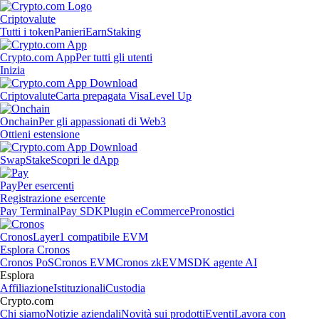
Criptovalute
Tutti i token
Panieri
Earn
Staking
Crypto.com App
Per tutti gli utenti
Inizia
Criptovalute
Carta prepagata Visa
Level Up
Onchain
Per gli appassionati di Web3
Ottieni estensione
Swap
Stake
Scopri le dApp
Pay
Per esercenti
Registrazione esercente
Pay Terminal
Pay SDK
Plugin eCommerce
Pronostici
Cronos
Layer1 compatibile EVM
Esplora Cronos
Cronos PoS
Cronos EVM
Cronos zkEVM
SDK agente AI
Esplora
Affiliazione
Istituzionali
Custodia
Crypto.com
Chi siamo
Notizie aziendali
Novità sui prodotti
Eventi
Lavora con