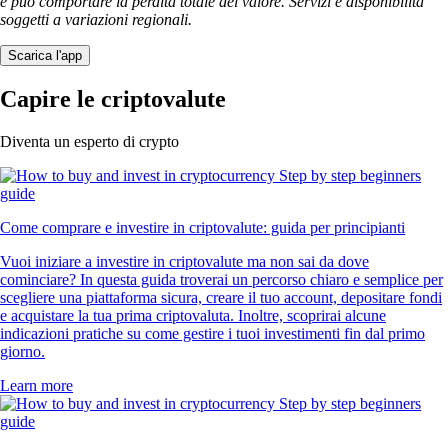
e può comportare la perdita totale del valore. Servizi e disponibilità
soggetti a variazioni regionali.
Scarica l'app
Capire le criptovalute
Diventa un esperto di crypto
Come comprare e investire in criptovalute: guida per principianti
Vuoi iniziare a investire in criptovalute ma non sai da dove
cominciare? In questa guida troverai un percorso chiaro e semplice per
scegliere una piattaforma sicura, creare il tuo account, depositare fondi
e acquistare la tua prima criptovaluta. Inoltre, scoprirai alcune
indicazioni pratiche su come gestire i tuoi investimenti fin dal primo
giorno.
Learn more