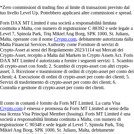
*Zero commissioni di trading fino al limite di transazioni previsto dal
tuo livello Level Up. Potrebbero applicarsi altre commissioni e spread.
Foris DAX MT Limited è una società a responsabilità limitata
costituita a Malta, con numero di registrazione C 88392 e sede legale a
Level 7, Spinola Park, Triq Mikiel Ang Borg, SPK 1000, St. Julians,
Malta, operante con il nome
Crypto.com
, debitamente autorizzata dalla
Malta Financial Services Authority come Fornitore di servizi di
Crypto-Asset ai sensi del Regolamento 2023/1114 sui Mercati dei
Crypto-Asset, recepito a Malta dal Markets in Crypto Assets Act. Foris
DAX MT Limited è autorizzata a fornire i seguenti servizi: 1. Scambio
di crypto-asset con fondi; 2. Scambio di crypto-asset con altri crypto-
asset; 3. Ricezione e trasmissione di ordini di crypto-asset per conto dei
clienti; 4. Esecuzione di ordini di crypto-asset per conto dei clienti; 5.
Servizi di trasferimento di crypto-asset per conto dei clienti; 6.
Custodia e gestione di crypto-asset per conto dei clienti.
Il conto in contanti è fornito da Foris MT Limited. La carta Visa
Crypto.com
è emessa e promossa da Foris MT Limited ai sensi della
sua licenza Visa Principal Member (Issuing). Foris MT Limited è una
società a responsabilità limitata costituita a Malta, con numero di
registrazione C 90348 e sede legale al Level 7, Spinola Park, Triq
Mikiel Ang Borg, SPK 1000, St. Julians, Malta, debitamente