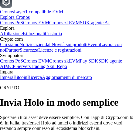
Cronos
Layer1 compatibile EVM
Esplora Cronos
Cronos PoS
Cronos EVM
Cronos zkEVM
SDK agente AI
Esplora
Affiliazione
Istituzionali
Custodia
Crypto.com
Chi siamo
Notizie aziendali
Novità sui prodotti
Eventi
Lavora con
noi
Partner
Sicurezza
Licenze e registrazioni
Sviluppatori
Cronos PoS
Cronos EVM
Cronos zkEVM
Pay SDK
SDK agente
AI
MCP Servers
Trading Skill Repo
Impara
Impara
Bitcoin
Ricerca
Aggiornamenti di mercato
CRYPTO
Invia Holo in modo semplice
Spostare i tuoi asset deve essere semplice. Con l'app di Crypto.com lo
è. In Italia, trasferisci Holo ad amici o indirizzi esterni dove vuoi,
restando sempre connesso all'ecosistema blockchain.