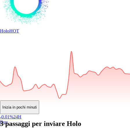
Holo
HOT
Inizia in pochi minuti
$
0.000294
EUR
-0.01
%
24H
Buy
3 passaggi per inviare Holo