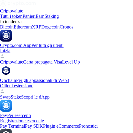
Criptovalute
Tutti i token
Panieri
Earn
Staking
In tendenza
Bitcoin
Ethereum
XRP
Dogecoin
Cronos
Crypto.com App
Per tutti gli utenti
Inizia
Criptovalute
Carta prepagata Visa
Level Up
Onchain
Per gli appassionati di Web3
Ottieni estensione
Swap
Stake
Scopri le dApp
Pay
Per esercenti
Registrazione esercente
Pay Terminal
Pay SDK
Plugin eCommerce
Pronostici