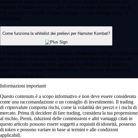
istantanea e senza commissioni. Se invece scegli di prelevare i tuoi
Hamster Kombat verso un wallet esterno, si applicheranno i costi di
rete standard. Controlla sempre i dettagli e i costi nell'app prima di
confermare.
Come funziona la whitelist dei prelievi per Hamster Kombat?
La whitelist è una misura di sicurezza obbligatoria dell'app Crypto.com
per proteggere il tuo account. Prima di inviare Hamster Kombat a un
nuovo indirizzo esterno, devi aggiungerlo all'elenco degli indirizzi
approvati e confermare l'operazione con il tuo metodo di protezione
preferito, come la 2FA.
Informazioni importanti
Questo contenuto è a scopo informativo e non deve essere considerato
come una raccomandazione o un consiglio di investimento. Il trading
di criptovalute comporta rischi, come la volatilità dei prezzi e i rischi di
mercato. Prima di decidere di fare trading, considera la tua propensione
al rischio. Premi, riduzioni delle commissioni e altri vantaggi citati in
questo articolo possono essere soggetti a requisiti di idoneità, possesso
di token e possono variare in base ai termini e alle condizioni
applicabili.