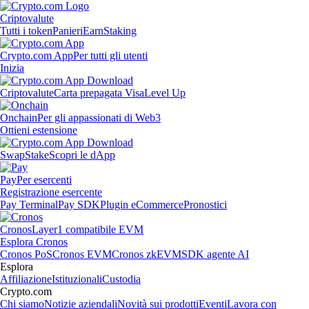
Criptovalute
Tutti i token
Panieri
Earn
Staking
Crypto.com App
Per tutti gli utenti
Inizia
Criptovalute
Carta prepagata Visa
Level Up
Onchain
Per gli appassionati di Web3
Ottieni estensione
Swap
Stake
Scopri le dApp
Pay
Per esercenti
Registrazione esercente
Pay Terminal
Pay SDK
Plugin eCommerce
Pronostici
Cronos
Layer1 compatibile EVM
Esplora Cronos
Cronos PoS
Cronos EVM
Cronos zkEVM
SDK agente AI
Esplora
Affiliazione
Istituzionali
Custodia
Crypto.com
Chi siamo
Notizie aziendali
Novità sui prodotti
Eventi
Lavora con