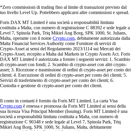
*Zero commissioni di trading fino al limite di transazioni previsto dal
tuo livello Level Up. Potrebbero applicarsi altre commissioni e spread.
Foris DAX MT Limited è una società a responsabilità limitata
costituita a Malta, con numero di registrazione C 88392 e sede legale a
Level 7, Spinola Park, Triq Mikiel Ang Borg, SPK 1000, St. Julians,
Malta, operante con il nome
Crypto.com
, debitamente autorizzata dalla
Malta Financial Services Authority come Fornitore di servizi di
Crypto-Asset ai sensi del Regolamento 2023/1114 sui Mercati dei
Crypto-Asset, recepito a Malta dal Markets in Crypto Assets Act. Foris
DAX MT Limited è autorizzata a fornire i seguenti servizi: 1. Scambio
di crypto-asset con fondi; 2. Scambio di crypto-asset con altri crypto-
asset; 3. Ricezione e trasmissione di ordini di crypto-asset per conto dei
clienti; 4. Esecuzione di ordini di crypto-asset per conto dei clienti; 5.
Servizi di trasferimento di crypto-asset per conto dei clienti; 6.
Custodia e gestione di crypto-asset per conto dei clienti.
Il conto in contanti è fornito da Foris MT Limited. La carta Visa
Crypto.com
è emessa e promossa da Foris MT Limited ai sensi della
sua licenza Visa Principal Member (Issuing). Foris MT Limited è una
società a responsabilità limitata costituita a Malta, con numero di
registrazione C 90348 e sede legale al Level 7, Spinola Park, Triq
Mikiel Ang Borg, SPK 1000, St. Julians, Malta, debitamente