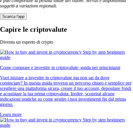
e può comportare la perdita totale del valore. Servizi e disponibilità
soggetti a variazioni regionali.
Scarica l'app
Capire le criptovalute
Diventa un esperto di crypto
Come comprare e investire in criptovalute: guida per principianti
Vuoi iniziare a investire in criptovalute ma non sai da dove
cominciare? In questa guida troverai un percorso chiaro e semplice per
scegliere una piattaforma sicura, creare il tuo account, depositare fondi
e acquistare la tua prima criptovaluta. Inoltre, scoprirai alcune
indicazioni pratiche su come gestire i tuoi investimenti fin dal primo
giorno.
Learn more