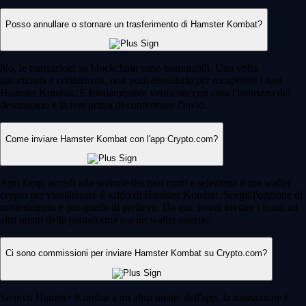
Posso annullare o stornare un trasferimento di Hamster Kombat?
No, le transazioni su blockchain sono immutabili. Una volta
autorizzata e confermata, non puoi annullarla per recuperare i tuoi
Hamster Kombat. È fondamentale verificare con cura l'indirizzo del
destinatario e la rete prima di confermare l'invio.
Come inviare Hamster Kombat con l'app Crypto.com?
Apri l'app, accedi alla sezione dei tuoi conti e seleziona il tuo wallet
crypto per visualizzare il saldo di Hamster Kombat. Scegli l'opzione di
trasferimento e poi quella di prelievo. Da qui, potrai inviare i fondi ad
altri utenti della piattaforma o a un wallet esterno.
Ci sono commissioni per inviare Hamster Kombat su Crypto.com?
Se invii Hamster Kombat a un altro utente dell'app, la transazione è