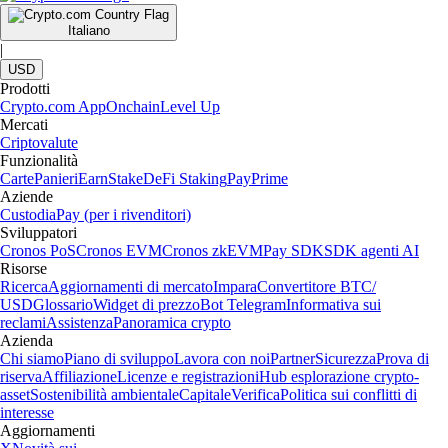
Italiano
|
USD
Prodotti
Crypto.com App
Onchain
Level Up
Mercati
Criptovalute
Funzionalità
Carte
Panieri
Earn
Stake
DeFi Staking
Pay
Prime
Aziende
Custodia
Pay (per i rivenditori)
Sviluppatori
Cronos PoS
Cronos EVM
Cronos zkEVM
Pay SDK
SDK agenti AI
Risorse
Ricerca
Aggiornamenti di mercato
Impara
Convertitore BTC/
USD
Glossario
Widget di prezzo
Bot Telegram
Informativa sui
reclami
Assistenza
Panoramica crypto
Azienda
Chi siamo
Piano di sviluppo
Lavora con noi
Partner
Sicurezza
Prova di
riserva
Affiliazione
Licenze e registrazioni
Hub esplorazione crypto-
asset
Sostenibilità ambientale
Capitale
Verifica
Politica sui conflitti di
interesse
Aggiornamenti