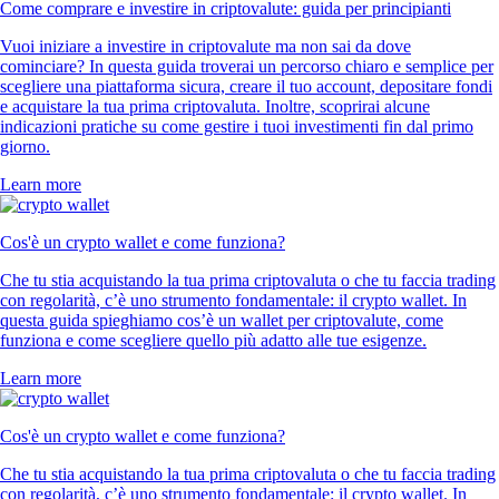
Come comprare e investire in criptovalute: guida per principianti
Vuoi iniziare a investire in criptovalute ma non sai da dove
cominciare? In questa guida troverai un percorso chiaro e semplice per
scegliere una piattaforma sicura, creare il tuo account, depositare fondi
e acquistare la tua prima criptovaluta. Inoltre, scoprirai alcune
indicazioni pratiche su come gestire i tuoi investimenti fin dal primo
giorno.
Learn more
Cos'è un crypto wallet e come funziona?
Che tu stia acquistando la tua prima criptovaluta o che tu faccia trading
con regolarità, c’è uno strumento fondamentale: il crypto wallet. In
questa guida spieghiamo cos’è un wallet per criptovalute, come
funziona e come scegliere quello più adatto alle tue esigenze.
Learn more
Cos'è un crypto wallet e come funziona?
Che tu stia acquistando la tua prima criptovaluta o che tu faccia trading
con regolarità, c’è uno strumento fondamentale: il crypto wallet. In