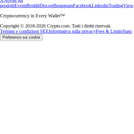
X
Novità sui
prodotti
Eventi
Reddit
Discord
Instagram
Facebook
Linkedin
TradingView
Cryptocurrency in Every Wallet™
Copyright © 2018-2026 Crypto.com. Tutti i diritti riservati.
Termini e condizioni SEE
Informativa sulla privacy
Fees & Limits
Stato
Preferenze sui cookie