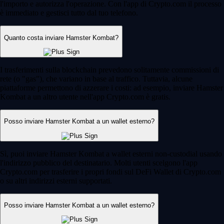
l'importo e autorizza l'operazione. Con l'app di Crypto.com il processo
è immediato e gestisci tutto dal tuo telefono.
Quanto costa inviare Hamster Kombat?
I trasferimenti sulla blockchain prevedono solitamente commissioni di
rete (o "gas"), che variano in base al traffico. Tuttavia, alcune
piattaforme permettono di azzerare i costi: ad esempio, inviare Hamster
Kombat a un altro utente nell'app Crypto.com è gratis.
Posso inviare Hamster Kombat a un wallet esterno?
Sì, puoi inviare Hamster Kombat a wallet esterni non-custodial usando
l'indirizzo pubblico del destinatario. Molti utenti scelgono l'app
Crypto.com per trasferire i propri fondi sul DeFi Wallet di Crypto.com
o su altri indirizzi esterni supportati.
Posso inviare Hamster Kombat a un wallet esterno?