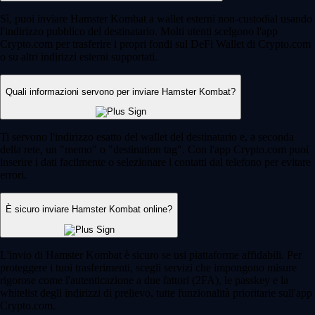
Sì, puoi inviare Hamster Kombat a wallet esterni non-custodial usando
l'indirizzo pubblico del destinatario. Molti utenti scelgono l'app
Crypto.com per trasferire i propri fondi sul DeFi Wallet di Crypto.com
o su altri indirizzi esterni supportati.
Quali informazioni servono per inviare Hamster Kombat?
Ti servono l'indirizzo esatto del wallet del destinatario e, a seconda
della rete, un "memo" o "destination tag". Con l'app Crypto.com puoi
inserire i dati facilmente o selezionare i contatti dal telefono per evitare
errori.
È sicuro inviare Hamster Kombat online?
L'invio di Hamster Kombat è sicuro se usi piattaforme affidabili. Per
proteggere i tuoi trasferimenti, scegli servizi che impongono misure
rigorose come l'autenticazione a due fattori (2FA), le passkey e la
whitelist degli indirizzi di prelievo, tutte funzionalità prioritarie sull'app
Crypto.com.