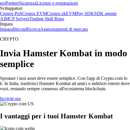
noi
Partner
Sicurezza
Licenze e registrazioni
Sviluppatori
Cronos PoS
Cronos EVM
Cronos zkEVM
Pay SDK
SDK agente
AI
MCP Servers
Trading Skill Repo
Impara
Impara
Bitcoin
Ricerca
Aggiornamenti di mercato
CRYPTO
Invia Hamster Kombat in modo
semplice
Spostare i tuoi asset deve essere semplice. Con l'app di Crypto.com lo
è. In Italia, trasferisci Hamster Kombat ad amici o indirizzi esterni dove
vuoi, restando sempre connesso all'ecosistema blockchain.
Iscriviti ora
I vantaggi per i tuoi Hamster Kombat