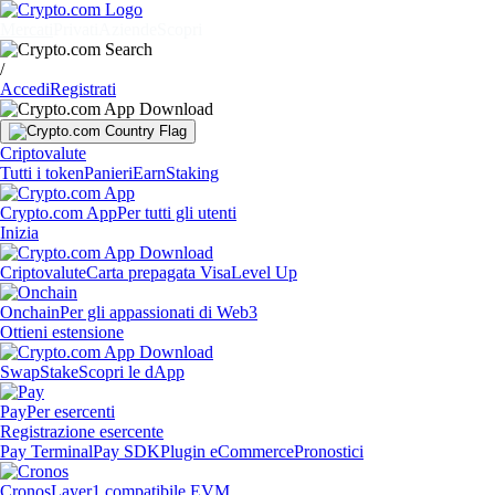
Mercati
Privati
Aziende
Scopri
/
Accedi
Registrati
Criptovalute
Tutti i token
Panieri
Earn
Staking
Crypto.com App
Per tutti gli utenti
Inizia
Criptovalute
Carta prepagata Visa
Level Up
Onchain
Per gli appassionati di Web3
Ottieni estensione
Swap
Stake
Scopri le dApp
Pay
Per esercenti
Registrazione esercente
Pay Terminal
Pay SDK
Plugin eCommerce
Pronostici
Cronos
Layer1 compatibile EVM