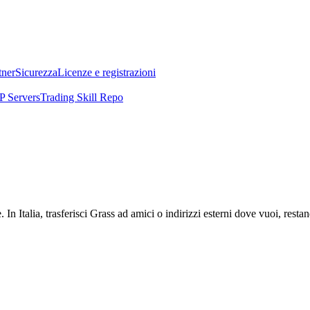
tner
Sicurezza
Licenze e registrazioni
 Servers
Trading Skill Repo
 In Italia, trasferisci Grass ad amici o indirizzi esterni dove vuoi, res