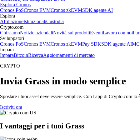
Esplora Cronos
Cronos PoS
Cronos EVM
Cronos zkEVM
SDK agente AI
Esplora
Affiliazione
Istituzionali
Custodia
Crypto.com
Chi siamo
Notizie aziendali
Novità sui prodotti
Eventi
Lavora con noi
Par
Sviluppatori
Cronos PoS
Cronos EVM
Cronos zkEVM
Pay SDK
SDK agente AI
MCP
Impara
Impara
Bitcoin
Ricerca
Aggiornamenti di mercato
CRYPTO
Invia Grass in modo semplice
Spostare i tuoi asset deve essere semplice. Con l'app di Crypto.com lo è.
Iscriviti ora
I vantaggi per i tuoi Grass