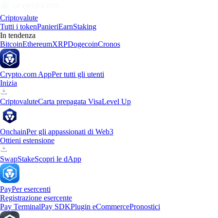
Criptovalute
Tutti i token
Panieri
Earn
Staking
In tendenza
Bitcoin
Ethereum
XRP
Dogecoin
Cronos
Crypto.com App
Per tutti gli utenti
Inizia
Criptovalute
Carta prepagata Visa
Level Up
Onchain
Per gli appassionati di Web3
Ottieni estensione
Swap
Stake
Scopri le dApp
Pay
Per esercenti
Registrazione esercente
Pay Terminal
Pay SDK
Plugin eCommerce
Pronostici