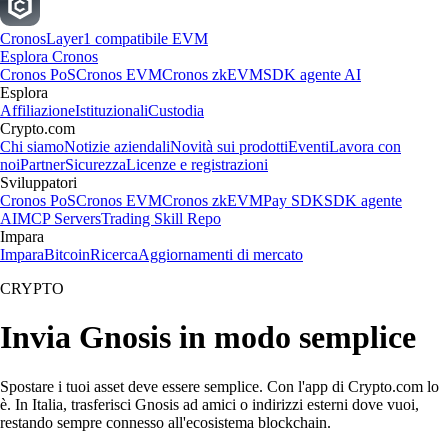
Cronos
Layer1 compatibile EVM
Esplora Cronos
Cronos PoS
Cronos EVM
Cronos zkEVM
SDK agente AI
Esplora
Affiliazione
Istituzionali
Custodia
Crypto.com
Chi siamo
Notizie aziendali
Novità sui prodotti
Eventi
Lavora con
noi
Partner
Sicurezza
Licenze e registrazioni
Sviluppatori
Cronos PoS
Cronos EVM
Cronos zkEVM
Pay SDK
SDK agente
AI
MCP Servers
Trading Skill Repo
Impara
Impara
Bitcoin
Ricerca
Aggiornamenti di mercato
CRYPTO
Invia Gnosis in modo semplice
Spostare i tuoi asset deve essere semplice. Con l'app di Crypto.com lo
è. In Italia, trasferisci Gnosis ad amici o indirizzi esterni dove vuoi,
restando sempre connesso all'ecosistema blockchain.