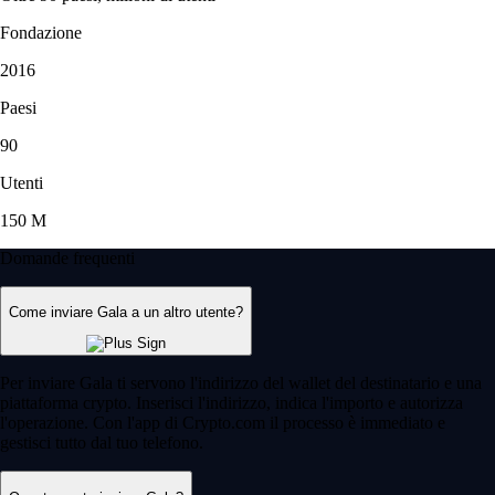
Fondazione
2016
Paesi
90
Utenti
150 M
Domande frequenti
Come inviare Gala a un altro utente?
Per inviare Gala ti servono l'indirizzo del wallet del destinatario e una
piattaforma crypto. Inserisci l'indirizzo, indica l'importo e autorizza
l'operazione. Con l'app di Crypto.com il processo è immediato e
gestisci tutto dal tuo telefono.