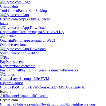
Criptovalute
Tutti i token
Panieri
Earn
Staking
Crypto.com App
Per tutti gli utenti
Inizia
Criptovalute
Carta prepagata Visa
Level Up
Onchain
Per gli appassionati di Web3
Ottieni estensione
Swap
Stake
Scopri le dApp
Pay
Per esercenti
Registrazione esercente
Pay Terminal
Pay SDK
Plugin eCommerce
Pronostici
Cronos
Layer1 compatibile EVM
Esplora Cronos
Cronos PoS
Cronos EVM
Cronos zkEVM
SDK agente AI
Esplora
Affiliazione
Istituzionali
Custodia
Crypto.com
Chi siamo
Notizie aziendali
Novità sui prodotti
Eventi
Lavora con