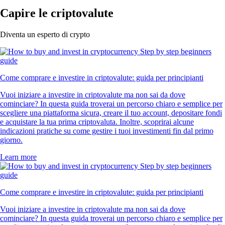
Capire le criptovalute
Diventa un esperto di crypto
Come comprare e investire in criptovalute: guida per principianti
Vuoi iniziare a investire in criptovalute ma non sai da dove
cominciare? In questa guida troverai un percorso chiaro e semplice per
scegliere una piattaforma sicura, creare il tuo account, depositare fondi
e acquistare la tua prima criptovaluta. Inoltre, scoprirai alcune
indicazioni pratiche su come gestire i tuoi investimenti fin dal primo
giorno.
Learn more
Come comprare e investire in criptovalute: guida per principianti
Vuoi iniziare a investire in criptovalute ma non sai da dove
cominciare? In questa guida troverai un percorso chiaro e semplice per