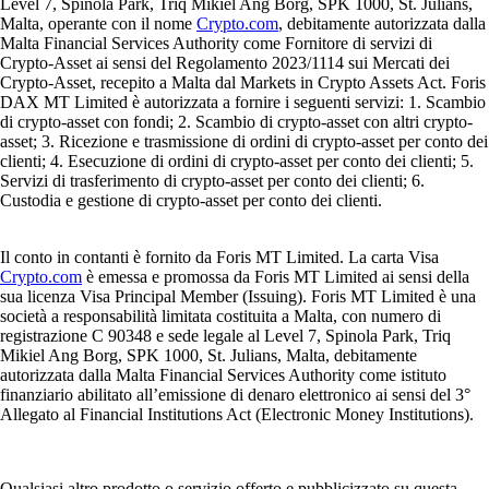
Level 7, Spinola Park, Triq Mikiel Ang Borg, SPK 1000, St. Julians,
Malta, operante con il nome
Crypto.com
, debitamente autorizzata dalla
Malta Financial Services Authority come Fornitore di servizi di
Crypto-Asset ai sensi del Regolamento 2023/1114 sui Mercati dei
Crypto-Asset, recepito a Malta dal Markets in Crypto Assets Act. Foris
DAX MT Limited è autorizzata a fornire i seguenti servizi: 1. Scambio
di crypto-asset con fondi; 2. Scambio di crypto-asset con altri crypto-
asset; 3. Ricezione e trasmissione di ordini di crypto-asset per conto dei
clienti; 4. Esecuzione di ordini di crypto-asset per conto dei clienti; 5.
Servizi di trasferimento di crypto-asset per conto dei clienti; 6.
Custodia e gestione di crypto-asset per conto dei clienti.
Il conto in contanti è fornito da Foris MT Limited. La carta Visa
Crypto.com
è emessa e promossa da Foris MT Limited ai sensi della
sua licenza Visa Principal Member (Issuing). Foris MT Limited è una
società a responsabilità limitata costituita a Malta, con numero di
registrazione C 90348 e sede legale al Level 7, Spinola Park, Triq
Mikiel Ang Borg, SPK 1000, St. Julians, Malta, debitamente
autorizzata dalla Malta Financial Services Authority come istituto
finanziario abilitato all’emissione di denaro elettronico ai sensi del 3°
Allegato al Financial Institutions Act (Electronic Money Institutions).
Qualsiasi altro prodotto o servizio offerto e pubblicizzato su questa