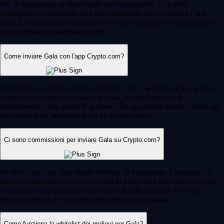
No, le transazioni su blockchain sono immutabili. Una volta
autorizzata e confermata, non puoi annullarla per recuperare i tuoi
Gala. È fondamentale verificare con cura l'indirizzo del destinatario e
la rete prima di confermare l'invio.
Come inviare Gala con l'app Crypto.com?
Apri l'app, accedi alla sezione dei tuoi conti e seleziona il tuo wallet
crypto per visualizzare il saldo di Gala. Scegli l'opzione di
trasferimento e poi quella di prelievo. Da qui, potrai inviare i fondi ad
altri utenti della piattaforma o a un wallet esterno.
Ci sono commissioni per inviare Gala su Crypto.com?
Se invii Gala a un altro utente dell'app, la transazione è istantanea e
senza commissioni. Se invece scegli di prelevare i tuoi Gala verso un
wallet esterno, si applicheranno i costi di rete standard. Controlla
sempre i dettagli e i costi nell'app prima di confermare.
Come funziona la whitelist dei prelievi per Gala?