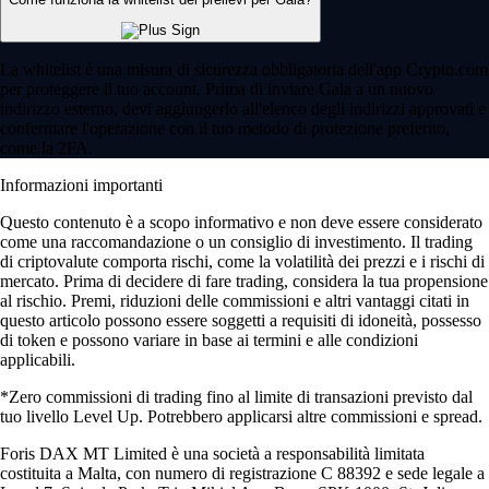
La whitelist è una misura di sicurezza obbligatoria dell'app Crypto.com
per proteggere il tuo account. Prima di inviare Gala a un nuovo
indirizzo esterno, devi aggiungerlo all'elenco degli indirizzi approvati e
confermare l'operazione con il tuo metodo di protezione preferito,
come la 2FA.
Informazioni importanti
Questo contenuto è a scopo informativo e non deve essere considerato
come una raccomandazione o un consiglio di investimento. Il trading
di criptovalute comporta rischi, come la volatilità dei prezzi e i rischi di
mercato. Prima di decidere di fare trading, considera la tua propensione
al rischio. Premi, riduzioni delle commissioni e altri vantaggi citati in
questo articolo possono essere soggetti a requisiti di idoneità, possesso
di token e possono variare in base ai termini e alle condizioni
applicabili.
*Zero commissioni di trading fino al limite di transazioni previsto dal
tuo livello Level Up. Potrebbero applicarsi altre commissioni e spread.
Foris DAX MT Limited è una società a responsabilità limitata
costituita a Malta, con numero di registrazione C 88392 e sede legale a