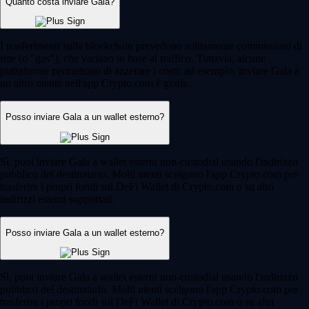
Quanto costa inviare Gala?
I trasferimenti sulla blockchain prevedono solitamente commissioni di
rete (o "gas"), che variano in base al traffico. Tuttavia, alcune
piattaforme permettono di azzerare i costi: ad esempio, inviare Gala a
un altro utente nell'app Crypto.com è gratis.
Posso inviare Gala a un wallet esterno?
Sì, puoi inviare Gala a wallet esterni non-custodial usando l'indirizzo
pubblico del destinatario. Molti utenti scelgono l'app Crypto.com per
trasferire i propri fondi sul DeFi Wallet di Crypto.com o su altri
indirizzi esterni supportati.
Posso inviare Gala a un wallet esterno?
Sì, puoi inviare Gala a wallet esterni non-custodial usando l'indirizzo
pubblico del destinatario. Molti utenti scelgono l'app Crypto.com per
trasferire i propri fondi sul DeFi Wallet di Crypto.com o su altri