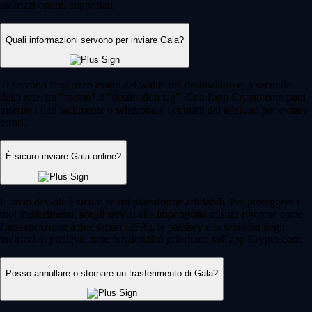
indirizzi esterni supportati.
Quali informazioni servono per inviare Gala?
Ti servono l'indirizzo esatto del wallet del destinatario e, a seconda
della rete, un "memo" o "destination tag". Con l'app Crypto.com puoi
inserire i dati facilmente o selezionare i contatti dal telefono per evitare
errori.
È sicuro inviare Gala online?
L'invio di Gala è sicuro se usi piattaforme affidabili. Per proteggere i
tuoi trasferimenti, scegli servizi che impongono misure rigorose come
l'autenticazione a due fattori (2FA), le passkey e la whitelist degli
indirizzi di prelievo, tutte funzionalità prioritarie sull'app Crypto.com.
Posso annullare o stornare un trasferimento di Gala?