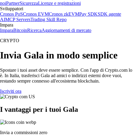
noi
Partner
Sicurezza
Licenze e registrazioni
Sviluppatori
Cronos PoS
Cronos EVM
Cronos zkEVM
Pay SDK
SDK agente
AI
MCP Servers
Trading Skill Repo
Impara
Impara
Bitcoin
Ricerca
Aggiornamenti di mercato
CRYPTO
Invia Gala in modo semplice
Spostare i tuoi asset deve essere semplice. Con l'app di Crypto.com lo
è. In Italia, trasferisci Gala ad amici o indirizzi esterni dove vuoi,
restando sempre connesso all'ecosistema blockchain.
Iscriviti ora
I vantaggi per i tuoi Gala
Invia a commissioni zero