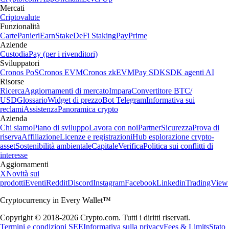
Mercati
Criptovalute
Funzionalità
Carte
Panieri
Earn
Stake
DeFi Staking
Pay
Prime
Aziende
Custodia
Pay (per i rivenditori)
Sviluppatori
Cronos PoS
Cronos EVM
Cronos zkEVM
Pay SDK
SDK agenti AI
Risorse
Ricerca
Aggiornamenti di mercato
Impara
Convertitore BTC/
USD
Glossario
Widget di prezzo
Bot Telegram
Informativa sui
reclami
Assistenza
Panoramica crypto
Azienda
Chi siamo
Piano di sviluppo
Lavora con noi
Partner
Sicurezza
Prova di
riserva
Affiliazione
Licenze e registrazioni
Hub esplorazione crypto-
asset
Sostenibilità ambientale
Capitale
Verifica
Politica sui conflitti di
interesse
Aggiornamenti
X
Novità sui
prodotti
Eventi
Reddit
Discord
Instagram
Facebook
Linkedin
TradingView
Cryptocurrency in Every Wallet™
Copyright © 2018-2026 Crypto.com. Tutti i diritti riservati.
Termini e condizioni SEE
Informativa sulla privacy
Fees & Limits
Stato