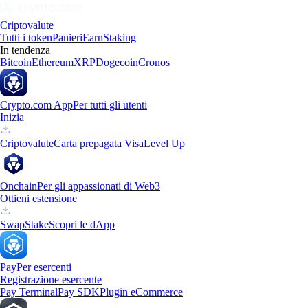
Criptovalute
Tutti i token
Panieri
Earn
Staking
In tendenza
Bitcoin
Ethereum
XRP
Dogecoin
Cronos
Crypto.com App
Per tutti gli utenti
Inizia
Criptovalute
Carta prepagata Visa
Level Up
Onchain
Per gli appassionati di Web3
Ottieni estensione
Swap
Stake
Scopri le dApp
Pay
Per esercenti
Registrazione esercente
Pay Terminal
Pay SDK
Plugin eCommerce