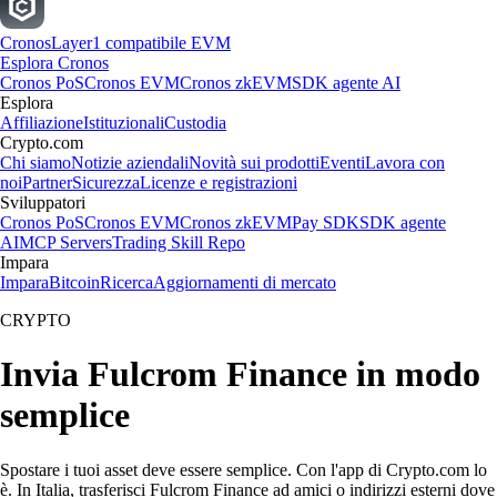
Cronos
Layer1 compatibile EVM
Esplora Cronos
Cronos PoS
Cronos EVM
Cronos zkEVM
SDK agente AI
Esplora
Affiliazione
Istituzionali
Custodia
Crypto.com
Chi siamo
Notizie aziendali
Novità sui prodotti
Eventi
Lavora con
noi
Partner
Sicurezza
Licenze e registrazioni
Sviluppatori
Cronos PoS
Cronos EVM
Cronos zkEVM
Pay SDK
SDK agente
AI
MCP Servers
Trading Skill Repo
Impara
Impara
Bitcoin
Ricerca
Aggiornamenti di mercato
CRYPTO
Invia Fulcrom Finance in modo
semplice
Spostare i tuoi asset deve essere semplice. Con l'app di Crypto.com lo
è. In Italia, trasferisci Fulcrom Finance ad amici o indirizzi esterni dove