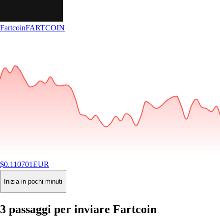
Fartcoin
FARTCOIN
$
0.110701
EUR
-4.42
%
24H
Buy
Inizia in pochi minuti
3 passaggi per inviare Fartcoin