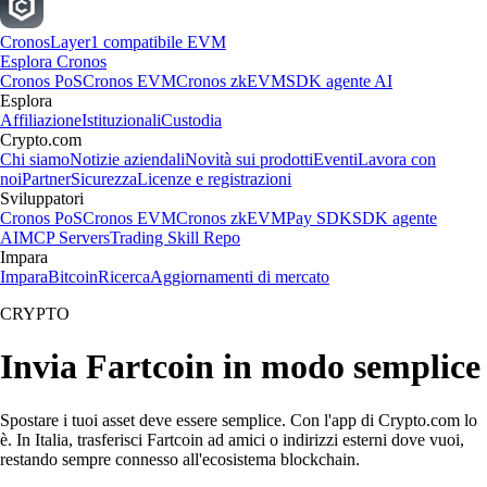
Cronos
Layer1 compatibile EVM
Esplora Cronos
Cronos PoS
Cronos EVM
Cronos zkEVM
SDK agente AI
Esplora
Affiliazione
Istituzionali
Custodia
Crypto.com
Chi siamo
Notizie aziendali
Novità sui prodotti
Eventi
Lavora con
noi
Partner
Sicurezza
Licenze e registrazioni
Sviluppatori
Cronos PoS
Cronos EVM
Cronos zkEVM
Pay SDK
SDK agente
AI
MCP Servers
Trading Skill Repo
Impara
Impara
Bitcoin
Ricerca
Aggiornamenti di mercato
CRYPTO
Invia Fartcoin in modo semplice
Spostare i tuoi asset deve essere semplice. Con l'app di Crypto.com lo
è. In Italia, trasferisci Fartcoin ad amici o indirizzi esterni dove vuoi,
restando sempre connesso all'ecosistema blockchain.