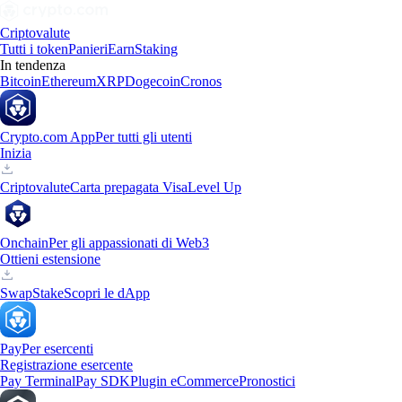
Criptovalute
Tutti i token
Panieri
Earn
Staking
In tendenza
Bitcoin
Ethereum
XRP
Dogecoin
Cronos
Crypto.com App
Per tutti gli utenti
Inizia
Criptovalute
Carta prepagata Visa
Level Up
Onchain
Per gli appassionati di Web3
Ottieni estensione
Swap
Stake
Scopri le dApp
Pay
Per esercenti
Registrazione esercente
Pay Terminal
Pay SDK
Plugin eCommerce
Pronostici