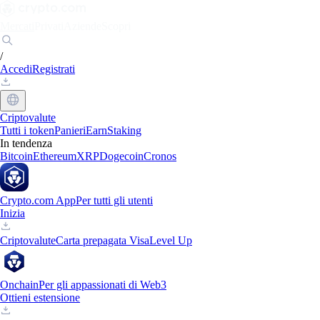
Mercati
Privati
Aziende
Scopri
/
Accedi
Registrati
Criptovalute
Tutti i token
Panieri
Earn
Staking
In tendenza
Bitcoin
Ethereum
XRP
Dogecoin
Cronos
Crypto.com App
Per tutti gli utenti
Inizia
Criptovalute
Carta prepagata Visa
Level Up
Onchain
Per gli appassionati di Web3
Ottieni estensione