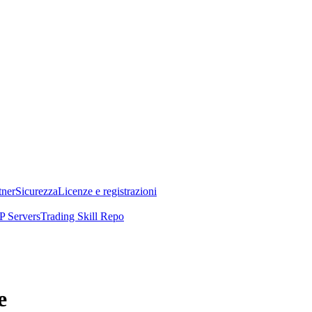
tner
Sicurezza
Licenze e registrazioni
 Servers
Trading Skill Repo
e