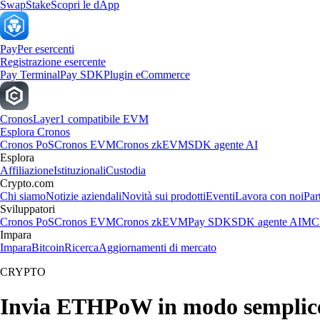
Swap
Stake
Scopri le dApp
Pay
Per esercenti
Registrazione esercente
Pay Terminal
Pay SDK
Plugin eCommerce
Cronos
Layer1 compatibile EVM
Esplora Cronos
Cronos PoS
Cronos EVM
Cronos zkEVM
SDK agente AI
Esplora
Affiliazione
Istituzionali
Custodia
Crypto.com
Chi siamo
Notizie aziendali
Novità sui prodotti
Eventi
Lavora con noi
Par
Sviluppatori
Cronos PoS
Cronos EVM
Cronos zkEVM
Pay SDK
SDK agente AI
MCP
Impara
Impara
Bitcoin
Ricerca
Aggiornamenti di mercato
CRYPTO
Invia ETHPoW in modo semplic