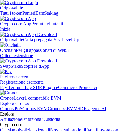
Criptovalute
Tutti i token
Panieri
Earn
Staking
Crypto.com App
Per tutti gli utenti
Inizia
Criptovalute
Carta prepagata Visa
Level Up
Onchain
Per gli appassionati di Web3
Ottieni estensione
Swap
Stake
Scopri le dApp
Pay
Per esercenti
Registrazione esercente
Pay Terminal
Pay SDK
Plugin eCommerce
Pronostici
Cronos
Layer1 compatibile EVM
Esplora Cronos
Cronos PoS
Cronos EVM
Cronos zkEVM
SDK agente AI
Esplora
Affiliazione
Istituzionali
Custodia
Crypto.com
Chi siamo
Notizie aziendali
Novità sui prodotti
Eventi
Lavora con