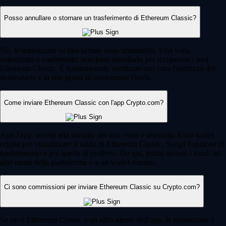
Posso annullare o stornare un trasferimento di Ethereum Classic?
No, le transazioni su blockchain sono immutabili. Una volta
autorizzata e confermata, non puoi annullarla per recuperare i tuoi
Ethereum Classic. È fondamentale verificare con cura l'indirizzo del
destinatario e la rete prima di confermare l'invio.
Come inviare Ethereum Classic con l'app Crypto.com?
Apri l'app, accedi alla sezione dei tuoi conti e seleziona il tuo wallet
crypto per visualizzare il saldo di Ethereum Classic. Scegli l'opzione di
trasferimento e poi quella di prelievo. Da qui, potrai inviare i fondi ad
altri utenti della piattaforma o a un wallet esterno.
Ci sono commissioni per inviare Ethereum Classic su Crypto.com?
Se invii Ethereum Classic a un altro utente dell'app, la transazione è