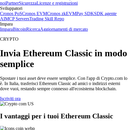
noi
Partner
Sicurezza
Licenze e registrazioni
Sviluppatori
Cronos PoS
Cronos EVM
Cronos zkEVM
Pay SDK
SDK agente
AI
MCP Servers
Trading Skill Repo
Impara
Impara
Bitcoin
Ricerca
Aggiornamenti di mercato
CRYPTO
Invia Ethereum Classic in modo
semplice
Spostare i tuoi asset deve essere semplice. Con l'app di Crypto.com lo
è. In Italia, trasferisci Ethereum Classic ad amici o indirizzi esterni
dove vuoi, restando sempre connesso all'ecosistema blockchain.
Iscriviti ora
I vantaggi per i tuoi Ethereum Classic