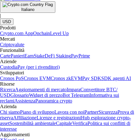
Italiano
|
USD
Prodotti
Crypto.com App
Onchain
Level Up
Mercati
Criptovalute
Funzionalità
Carte
Panieri
Earn
Stake
DeFi Staking
Pay
Prime
Aziende
Custodia
Pay (per i rivenditori)
Sviluppatori
Cronos PoS
Cronos EVM
Cronos zkEVM
Pay SDK
SDK agenti AI
Risorse
Ricerca
Aggiornamenti di mercato
Impara
Convertitore BTC/
USD
Glossario
Widget di prezzo
Bot Telegram
Informativa sui
reclami
Assistenza
Panoramica crypto
Azienda
Chi siamo
Piano di sviluppo
Lavora con noi
Partner
Sicurezza
Prova di
riserva
Affiliazione
Licenze e registrazioni
Hub esplorazione crypto-
asset
Sostenibilità ambientale
Capitale
Verifica
Politica sui conflitti di
interesse
Aggiornamenti