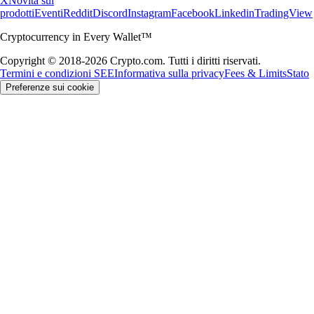
X
Novità sui
prodotti
Eventi
Reddit
Discord
Instagram
Facebook
Linkedin
TradingView
Cryptocurrency in Every Wallet™
Copyright © 2018-2026 Crypto.com. Tutti i diritti riservati.
Termini e condizioni SEE
Informativa sulla privacy
Fees & Limits
Stato
Preferenze sui cookie