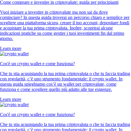
Come comprare e investire in criptovalute: guida per principianti
Vuoi iniziare a investire in criptovalute ma non sai da dove
cominciare? In questa guida troverai un percorso chiaro e semplice per
scegliere una piattaforma sicura, creare il tuo account, depositare fondi
e acquistare la tua prima criptovaluta. Inoltre, scoprirai alcune
indicazioni pratiche su come gestire i tuoi investimenti fin dal primo
giorno.
Learn more
Cos'è un crypto wallet e come funziona?
Che tu stia acquistando la tua prima criptovaluta o che tu faccia trading
con regolarità, c’è uno strumento fondamentale: il crypto wallet. In
questa guida spieghiamo cos’è un wallet per criptovalute, come
funziona e come scegliere quello più adatto alle tue esigenze.
Learn more
Cos'è un crypto wallet e come funziona?
Che tu stia acquistando la tua prima criptovaluta o che tu faccia trading
con regolarità, c’è uno strumento fondamentale: il crypto wallet. In