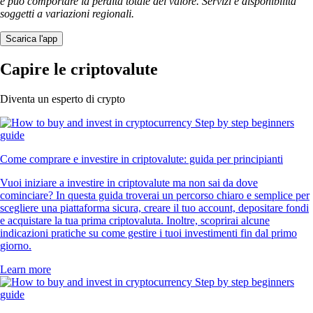
e può comportare la perdita totale del valore. Servizi e disponibilità
soggetti a variazioni regionali.
Scarica l'app
Capire le criptovalute
Diventa un esperto di crypto
Come comprare e investire in criptovalute: guida per principianti
Vuoi iniziare a investire in criptovalute ma non sai da dove
cominciare? In questa guida troverai un percorso chiaro e semplice per
scegliere una piattaforma sicura, creare il tuo account, depositare fondi
e acquistare la tua prima criptovaluta. Inoltre, scoprirai alcune
indicazioni pratiche su come gestire i tuoi investimenti fin dal primo
giorno.
Learn more