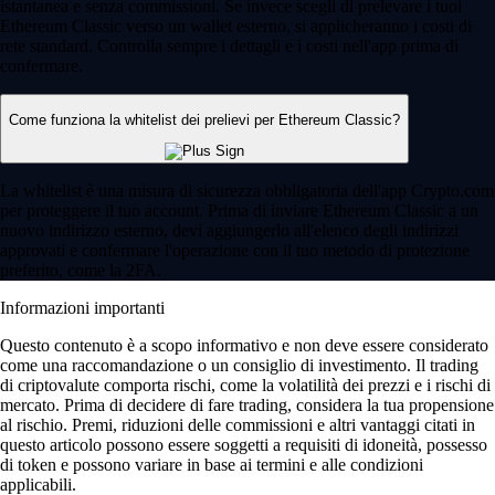
istantanea e senza commissioni. Se invece scegli di prelevare i tuoi
Ethereum Classic verso un wallet esterno, si applicheranno i costi di
rete standard. Controlla sempre i dettagli e i costi nell'app prima di
confermare.
Come funziona la whitelist dei prelievi per Ethereum Classic?
La whitelist è una misura di sicurezza obbligatoria dell'app Crypto.com
per proteggere il tuo account. Prima di inviare Ethereum Classic a un
nuovo indirizzo esterno, devi aggiungerlo all'elenco degli indirizzi
approvati e confermare l'operazione con il tuo metodo di protezione
preferito, come la 2FA.
Informazioni importanti
Questo contenuto è a scopo informativo e non deve essere considerato
come una raccomandazione o un consiglio di investimento. Il trading
di criptovalute comporta rischi, come la volatilità dei prezzi e i rischi di
mercato. Prima di decidere di fare trading, considera la tua propensione
al rischio. Premi, riduzioni delle commissioni e altri vantaggi citati in
questo articolo possono essere soggetti a requisiti di idoneità, possesso
di token e possono variare in base ai termini e alle condizioni
applicabili.