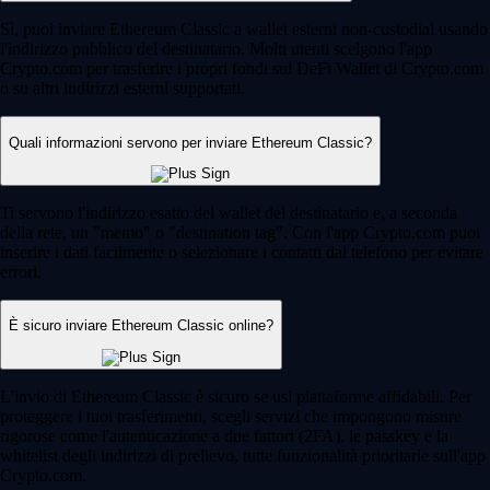
Sì, puoi inviare Ethereum Classic a wallet esterni non-custodial usando
l'indirizzo pubblico del destinatario. Molti utenti scelgono l'app
Crypto.com per trasferire i propri fondi sul DeFi Wallet di Crypto.com
o su altri indirizzi esterni supportati.
Quali informazioni servono per inviare Ethereum Classic?
Ti servono l'indirizzo esatto del wallet del destinatario e, a seconda
della rete, un "memo" o "destination tag". Con l'app Crypto.com puoi
inserire i dati facilmente o selezionare i contatti dal telefono per evitare
errori.
È sicuro inviare Ethereum Classic online?
L'invio di Ethereum Classic è sicuro se usi piattaforme affidabili. Per
proteggere i tuoi trasferimenti, scegli servizi che impongono misure
rigorose come l'autenticazione a due fattori (2FA), le passkey e la
whitelist degli indirizzi di prelievo, tutte funzionalità prioritarie sull'app
Crypto.com.