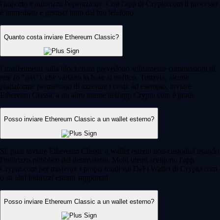
l'importo e autorizza l'operazione. Con l'app di Crypto.com il processo
è immediato e gestisci tutto dal tuo telefono.
Quanto costa inviare Ethereum Classic?
I trasferimenti sulla blockchain prevedono solitamente commissioni di
rete (o "gas"), che variano in base al traffico. Tuttavia, alcune
piattaforme permettono di azzerare i costi: ad esempio, inviare
Ethereum Classic a un altro utente nell'app Crypto.com è gratis.
Posso inviare Ethereum Classic a un wallet esterno?
Sì, puoi inviare Ethereum Classic a wallet esterni non-custodial usando
l'indirizzo pubblico del destinatario. Molti utenti scelgono l'app
Crypto.com per trasferire i propri fondi sul DeFi Wallet di Crypto.com
o su altri indirizzi esterni supportati.
Posso inviare Ethereum Classic a un wallet esterno?