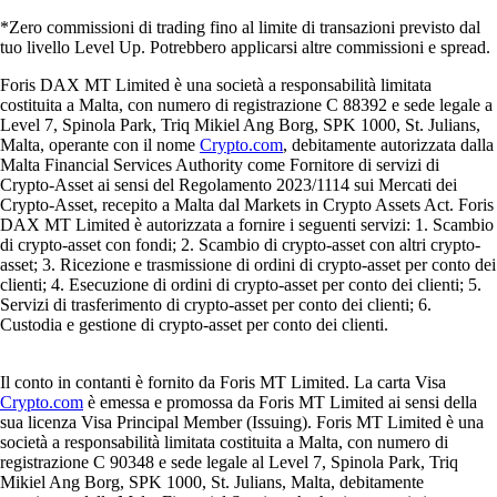
*Zero commissioni di trading fino al limite di transazioni previsto dal
tuo livello Level Up. Potrebbero applicarsi altre commissioni e spread.
Foris DAX MT Limited è una società a responsabilità limitata
costituita a Malta, con numero di registrazione C 88392 e sede legale a
Level 7, Spinola Park, Triq Mikiel Ang Borg, SPK 1000, St. Julians,
Malta, operante con il nome
Crypto.com
, debitamente autorizzata dalla
Malta Financial Services Authority come Fornitore di servizi di
Crypto-Asset ai sensi del Regolamento 2023/1114 sui Mercati dei
Crypto-Asset, recepito a Malta dal Markets in Crypto Assets Act. Foris
DAX MT Limited è autorizzata a fornire i seguenti servizi: 1. Scambio
di crypto-asset con fondi; 2. Scambio di crypto-asset con altri crypto-
asset; 3. Ricezione e trasmissione di ordini di crypto-asset per conto dei
clienti; 4. Esecuzione di ordini di crypto-asset per conto dei clienti; 5.
Servizi di trasferimento di crypto-asset per conto dei clienti; 6.
Custodia e gestione di crypto-asset per conto dei clienti.
Il conto in contanti è fornito da Foris MT Limited. La carta Visa
Crypto.com
è emessa e promossa da Foris MT Limited ai sensi della
sua licenza Visa Principal Member (Issuing). Foris MT Limited è una
società a responsabilità limitata costituita a Malta, con numero di
registrazione C 90348 e sede legale al Level 7, Spinola Park, Triq
Mikiel Ang Borg, SPK 1000, St. Julians, Malta, debitamente