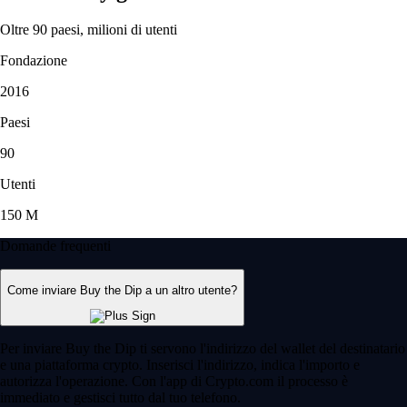
Oltre 90 paesi, milioni di utenti
Fondazione
2016
Paesi
90
Utenti
150 M
Domande frequenti
Come inviare Buy the Dip a un altro utente?
Per inviare Buy the Dip ti servono l'indirizzo del wallet del destinatario
e una piattaforma crypto. Inserisci l'indirizzo, indica l'importo e
autorizza l'operazione. Con l'app di Crypto.com il processo è
immediato e gestisci tutto dal tuo telefono.