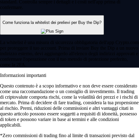
standard. Controlla sempre i dettagli e i costi nell'app prima di
confermare.
Come funziona la whitelist dei prelievi per Buy the Dip?
La whitelist è una misura di sicurezza obbligatoria dell'app Crypto.com
per proteggere il tuo account. Prima di inviare Buy the Dip a un nuovo
indirizzo esterno, devi aggiungerlo all'elenco degli indirizzi approvati e
confermare l'operazione con il tuo metodo di protezione preferito,
come la 2FA.
Informazioni importanti
Questo contenuto è a scopo informativo e non deve essere considerato
come una raccomandazione o un consiglio di investimento. Il trading
di criptovalute comporta rischi, come la volatilità dei prezzi e i rischi di
mercato. Prima di decidere di fare trading, considera la tua propensione
al rischio. Premi, riduzioni delle commissioni e altri vantaggi citati in
questo articolo possono essere soggetti a requisiti di idoneità, possesso
di token e possono variare in base ai termini e alle condizioni
applicabili.
*Zero commissioni di trading fino al limite di transazioni previsto dal