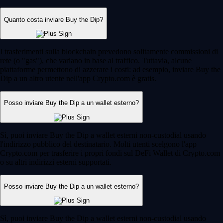
Quanto costa inviare Buy the Dip?
I trasferimenti sulla blockchain prevedono solitamente commissioni di
rete (o "gas"), che variano in base al traffico. Tuttavia, alcune
piattaforme permettono di azzerare i costi: ad esempio, inviare Buy the
Dip a un altro utente nell'app Crypto.com è gratis.
Posso inviare Buy the Dip a un wallet esterno?
Sì, puoi inviare Buy the Dip a wallet esterni non-custodial usando
l'indirizzo pubblico del destinatario. Molti utenti scelgono l'app
Crypto.com per trasferire i propri fondi sul DeFi Wallet di Crypto.com
o su altri indirizzi esterni supportati.
Posso inviare Buy the Dip a un wallet esterno?
Sì, puoi inviare Buy the Dip a wallet esterni non-custodial usando