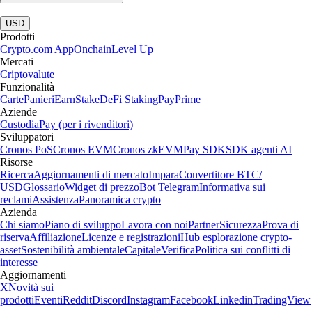
|
USD
Prodotti
Crypto.com App
Onchain
Level Up
Mercati
Criptovalute
Funzionalità
Carte
Panieri
Earn
Stake
DeFi Staking
Pay
Prime
Aziende
Custodia
Pay (per i rivenditori)
Sviluppatori
Cronos PoS
Cronos EVM
Cronos zkEVM
Pay SDK
SDK agenti AI
Risorse
Ricerca
Aggiornamenti di mercato
Impara
Convertitore BTC/
USD
Glossario
Widget di prezzo
Bot Telegram
Informativa sui
reclami
Assistenza
Panoramica crypto
Azienda
Chi siamo
Piano di sviluppo
Lavora con noi
Partner
Sicurezza
Prova di
riserva
Affiliazione
Licenze e registrazioni
Hub esplorazione crypto-
asset
Sostenibilità ambientale
Capitale
Verifica
Politica sui conflitti di
interesse
Aggiornamenti
X
Novità sui
prodotti
Eventi
Reddit
Discord
Instagram
Facebook
Linkedin
TradingView