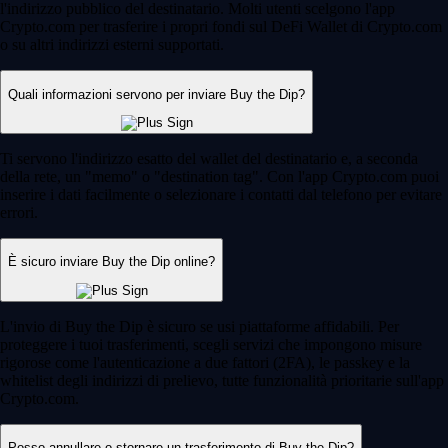
l'indirizzo pubblico del destinatario. Molti utenti scelgono l'app
Crypto.com per trasferire i propri fondi sul DeFi Wallet di Crypto.com
o su altri indirizzi esterni supportati.
Quali informazioni servono per inviare Buy the Dip?
Ti servono l'indirizzo esatto del wallet del destinatario e, a seconda
della rete, un "memo" o "destination tag". Con l'app Crypto.com puoi
inserire i dati facilmente o selezionare i contatti dal telefono per evitare
errori.
È sicuro inviare Buy the Dip online?
L'invio di Buy the Dip è sicuro se usi piattaforme affidabili. Per
proteggere i tuoi trasferimenti, scegli servizi che impongono misure
rigorose come l'autenticazione a due fattori (2FA), le passkey e la
whitelist degli indirizzi di prelievo, tutte funzionalità prioritarie sull'app
Crypto.com.
Posso annullare o stornare un trasferimento di Buy the Dip?