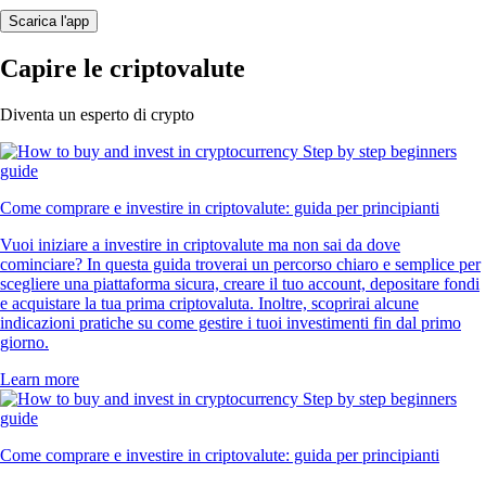
Scarica l'app
Capire le criptovalute
Diventa un esperto di crypto
Come comprare e investire in criptovalute: guida per principianti
Vuoi iniziare a investire in criptovalute ma non sai da dove
cominciare? In questa guida troverai un percorso chiaro e semplice per
scegliere una piattaforma sicura, creare il tuo account, depositare fondi
e acquistare la tua prima criptovaluta. Inoltre, scoprirai alcune
indicazioni pratiche su come gestire i tuoi investimenti fin dal primo
giorno.
Learn more
Come comprare e investire in criptovalute: guida per principianti