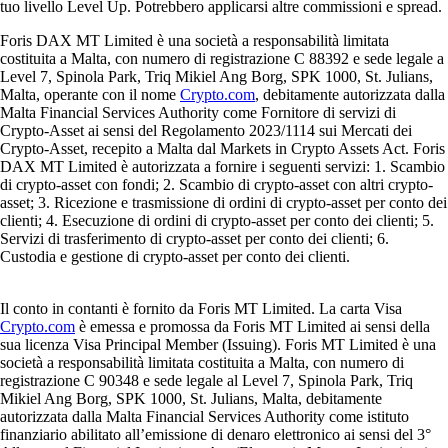
tuo livello Level Up. Potrebbero applicarsi altre commissioni e spread.
Foris DAX MT Limited è una società a responsabilità limitata
costituita a Malta, con numero di registrazione C 88392 e sede legale a
Level 7, Spinola Park, Triq Mikiel Ang Borg, SPK 1000, St. Julians,
Malta, operante con il nome
Crypto.com
, debitamente autorizzata dalla
Malta Financial Services Authority come Fornitore di servizi di
Crypto-Asset ai sensi del Regolamento 2023/1114 sui Mercati dei
Crypto-Asset, recepito a Malta dal Markets in Crypto Assets Act. Foris
DAX MT Limited è autorizzata a fornire i seguenti servizi: 1. Scambio
di crypto-asset con fondi; 2. Scambio di crypto-asset con altri crypto-
asset; 3. Ricezione e trasmissione di ordini di crypto-asset per conto dei
clienti; 4. Esecuzione di ordini di crypto-asset per conto dei clienti; 5.
Servizi di trasferimento di crypto-asset per conto dei clienti; 6.
Custodia e gestione di crypto-asset per conto dei clienti.
Il conto in contanti è fornito da Foris MT Limited. La carta Visa
Crypto.com
è emessa e promossa da Foris MT Limited ai sensi della
sua licenza Visa Principal Member (Issuing). Foris MT Limited è una
società a responsabilità limitata costituita a Malta, con numero di
registrazione C 90348 e sede legale al Level 7, Spinola Park, Triq
Mikiel Ang Borg, SPK 1000, St. Julians, Malta, debitamente
autorizzata dalla Malta Financial Services Authority come istituto
finanziario abilitato all’emissione di denaro elettronico ai sensi del 3°