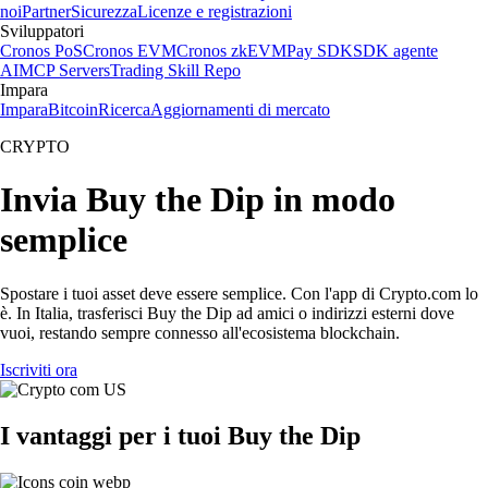
noi
Partner
Sicurezza
Licenze e registrazioni
Sviluppatori
Cronos PoS
Cronos EVM
Cronos zkEVM
Pay SDK
SDK agente
AI
MCP Servers
Trading Skill Repo
Impara
Impara
Bitcoin
Ricerca
Aggiornamenti di mercato
CRYPTO
Invia Buy the Dip in modo
semplice
Spostare i tuoi asset deve essere semplice. Con l'app di Crypto.com lo
è. In Italia, trasferisci Buy the Dip ad amici o indirizzi esterni dove
vuoi, restando sempre connesso all'ecosistema blockchain.
Iscriviti ora
I vantaggi per i tuoi Buy the Dip