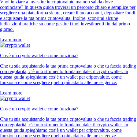
Vuoi iniziare a investire in criptovalute ma non sai da dove
cominciare? In questa guida troverai un percorso chiaro e semplice per
scegliere una piattaforma sicura, creare il tuo account, depositare fondi
e acquistare la tua prima criptovaluta. Inoltre, scoprirai alcune
indicazioni pratiche su come gestire i tuoi investimenti fin dal primo
giorno.
Learn more
Cos'è un crypto wallet e come funziona?
Che tu stia acquistando la tua prima criptovaluta o che tu faccia trading
con regolarità, c’è uno strumento fondamentale: il crypto wallet. In
questa guida spieghiamo cos’è un wallet per criptovalute, come
funziona e come scegliere quello più adatto alle tue esigenze.
Learn more
Cos'è un crypto wallet e come funziona?
Che tu stia acquistando la tua prima criptovaluta o che tu faccia trading
con regolarità, c’è uno strumento fondamentale: il crypto wallet. In
questa guida spieghiamo cos’è un wallet per criptovalute, come
funziona e come scegliere quello più adatto alle tue esigenze.