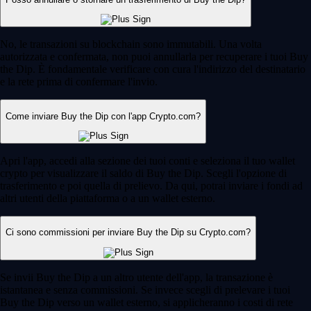
No, le transazioni su blockchain sono immutabili. Una volta
autorizzata e confermata, non puoi annullarla per recuperare i tuoi Buy
the Dip. È fondamentale verificare con cura l'indirizzo del destinatario
e la rete prima di confermare l'invio.
Come inviare Buy the Dip con l'app Crypto.com?
Apri l'app, accedi alla sezione dei tuoi conti e seleziona il tuo wallet
crypto per visualizzare il saldo di Buy the Dip. Scegli l'opzione di
trasferimento e poi quella di prelievo. Da qui, potrai inviare i fondi ad
altri utenti della piattaforma o a un wallet esterno.
Ci sono commissioni per inviare Buy the Dip su Crypto.com?
Se invii Buy the Dip a un altro utente dell'app, la transazione è
istantanea e senza commissioni. Se invece scegli di prelevare i tuoi
Buy the Dip verso un wallet esterno, si applicheranno i costi di rete