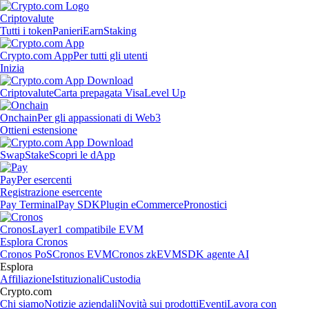
Criptovalute
Tutti i token
Panieri
Earn
Staking
Crypto.com App
Per tutti gli utenti
Inizia
Criptovalute
Carta prepagata Visa
Level Up
Onchain
Per gli appassionati di Web3
Ottieni estensione
Swap
Stake
Scopri le dApp
Pay
Per esercenti
Registrazione esercente
Pay Terminal
Pay SDK
Plugin eCommerce
Pronostici
Cronos
Layer1 compatibile EVM
Esplora Cronos
Cronos PoS
Cronos EVM
Cronos zkEVM
SDK agente AI
Esplora
Affiliazione
Istituzionali
Custodia
Crypto.com
Chi siamo
Notizie aziendali
Novità sui prodotti
Eventi
Lavora con