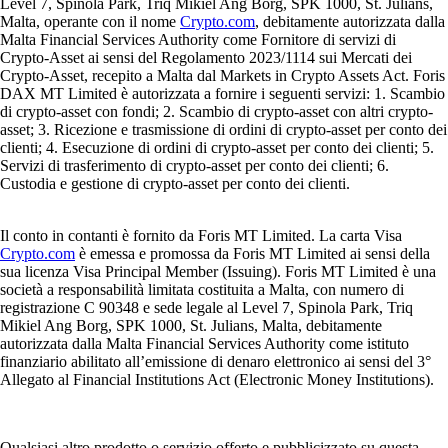
Level 7, Spinola Park, Triq Mikiel Ang Borg, SPK 1000, St. Julians,
Malta, operante con il nome
Crypto.com
, debitamente autorizzata dalla
Malta Financial Services Authority come Fornitore di servizi di
Crypto-Asset ai sensi del Regolamento 2023/1114 sui Mercati dei
Crypto-Asset, recepito a Malta dal Markets in Crypto Assets Act. Foris
DAX MT Limited è autorizzata a fornire i seguenti servizi: 1. Scambio
di crypto-asset con fondi; 2. Scambio di crypto-asset con altri crypto-
asset; 3. Ricezione e trasmissione di ordini di crypto-asset per conto dei
clienti; 4. Esecuzione di ordini di crypto-asset per conto dei clienti; 5.
Servizi di trasferimento di crypto-asset per conto dei clienti; 6.
Custodia e gestione di crypto-asset per conto dei clienti.
Il conto in contanti è fornito da Foris MT Limited. La carta Visa
Crypto.com
è emessa e promossa da Foris MT Limited ai sensi della
sua licenza Visa Principal Member (Issuing). Foris MT Limited è una
società a responsabilità limitata costituita a Malta, con numero di
registrazione C 90348 e sede legale al Level 7, Spinola Park, Triq
Mikiel Ang Borg, SPK 1000, St. Julians, Malta, debitamente
autorizzata dalla Malta Financial Services Authority come istituto
finanziario abilitato all’emissione di denaro elettronico ai sensi del 3°
Allegato al Financial Institutions Act (Electronic Money Institutions).
Qualsiasi altro prodotto o servizio offerto e pubblicizzato su questa