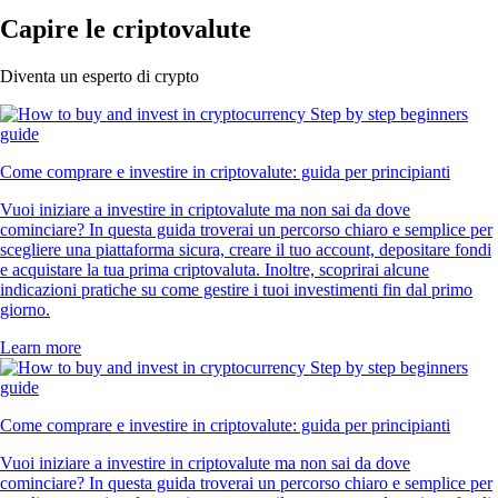
Capire le criptovalute
Diventa un esperto di crypto
Come comprare e investire in criptovalute: guida per principianti
Vuoi iniziare a investire in criptovalute ma non sai da dove
cominciare? In questa guida troverai un percorso chiaro e semplice per
scegliere una piattaforma sicura, creare il tuo account, depositare fondi
e acquistare la tua prima criptovaluta. Inoltre, scoprirai alcune
indicazioni pratiche su come gestire i tuoi investimenti fin dal primo
giorno.
Learn more
Come comprare e investire in criptovalute: guida per principianti
Vuoi iniziare a investire in criptovalute ma non sai da dove
cominciare? In questa guida troverai un percorso chiaro e semplice per