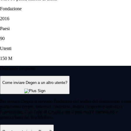
Fondazione
2016
Paesi
90
Utenti
150 M
Domande frequenti
Come inviare Degen a un altro utente?
Per inviare Degen ti servono l'indirizzo del wallet del destinatario e una
piattaforma crypto. Inserisci l'indirizzo, indica l'importo e autorizza
l'operazione. Con l'app di Crypto.com il processo è immediato e
gestisci tutto dal tuo telefono.