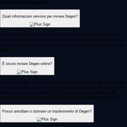
indirizzi esterni supportati.
Quali informazioni servono per inviare Degen?
Ti servono l'indirizzo esatto del wallet del destinatario e, a seconda
della rete, un "memo" o "destination tag". Con l'app Crypto.com puoi
inserire i dati facilmente o selezionare i contatti dal telefono per evitare
errori.
È sicuro inviare Degen online?
L'invio di Degen è sicuro se usi piattaforme affidabili. Per proteggere i
tuoi trasferimenti, scegli servizi che impongono misure rigorose come
l'autenticazione a due fattori (2FA), le passkey e la whitelist degli
indirizzi di prelievo, tutte funzionalità prioritarie sull'app Crypto.com.
Posso annullare o stornare un trasferimento di Degen?