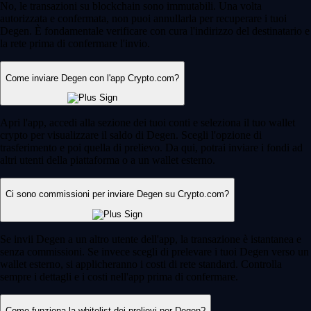
No, le transazioni su blockchain sono immutabili. Una volta
autorizzata e confermata, non puoi annullarla per recuperare i tuoi
Degen. È fondamentale verificare con cura l'indirizzo del destinatario e
la rete prima di confermare l'invio.
Come inviare Degen con l'app Crypto.com?
Apri l'app, accedi alla sezione dei tuoi conti e seleziona il tuo wallet
crypto per visualizzare il saldo di Degen. Scegli l'opzione di
trasferimento e poi quella di prelievo. Da qui, potrai inviare i fondi ad
altri utenti della piattaforma o a un wallet esterno.
Ci sono commissioni per inviare Degen su Crypto.com?
Se invii Degen a un altro utente dell'app, la transazione è istantanea e
senza commissioni. Se invece scegli di prelevare i tuoi Degen verso un
wallet esterno, si applicheranno i costi di rete standard. Controlla
sempre i dettagli e i costi nell'app prima di confermare.
Come funziona la whitelist dei prelievi per Degen?