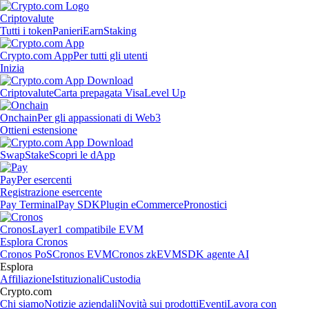
Criptovalute
Tutti i token
Panieri
Earn
Staking
Crypto.com App
Per tutti gli utenti
Inizia
Criptovalute
Carta prepagata Visa
Level Up
Onchain
Per gli appassionati di Web3
Ottieni estensione
Swap
Stake
Scopri le dApp
Pay
Per esercenti
Registrazione esercente
Pay Terminal
Pay SDK
Plugin eCommerce
Pronostici
Cronos
Layer1 compatibile EVM
Esplora Cronos
Cronos PoS
Cronos EVM
Cronos zkEVM
SDK agente AI
Esplora
Affiliazione
Istituzionali
Custodia
Crypto.com
Chi siamo
Notizie aziendali
Novità sui prodotti
Eventi
Lavora con