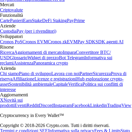
Mercati
Criptovalute
Funzionalità
Carte
Panieri
Earn
Stake
DeFi Staking
Pay
Prime
Aziende
Custodia
Pay (per i rivenditori)
Sviluppatori
Cronos PoS
Cronos EVM
Cronos zkEVM
Pay SDK
SDK agenti AI
Risorse
Ricerca
Aggiornamenti di mercato
Impara
Convertitore BTC/
USD
Glossario
Widget di prezzo
Bot Telegram
Informativa sui
reclami
Assistenza
Panoramica crypto
Azienda
Chi siamo
Piano di sviluppo
Lavora con noi
Partner
Sicurezza
Prova di
riserva
Affiliazione
Licenze e registrazioni
Hub esplorazione crypto-
asset
Sostenibilità ambientale
Capitale
Verifica
Politica sui conflitti di
interesse
Aggiornamenti
X
Novità sui
prodotti
Eventi
Reddit
Discord
Instagram
Facebook
Linkedin
TradingView
Cryptocurrency in Every Wallet™
Copyright © 2018-2026 Crypto.com. Tutti i diritti riservati.
Termini e condizioni SEE
Informativa sulla privacy
Fees & Limits
Stato