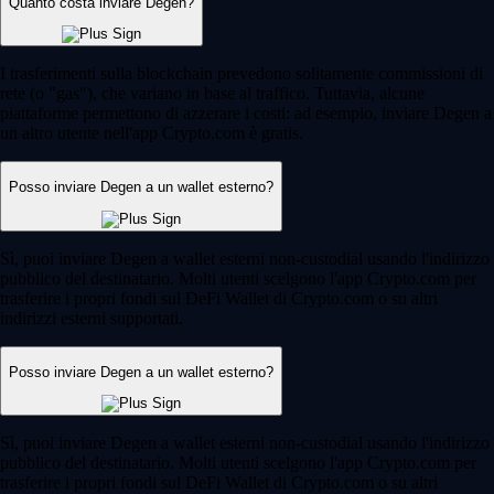
Quanto costa inviare Degen?
I trasferimenti sulla blockchain prevedono solitamente commissioni di
rete (o "gas"), che variano in base al traffico. Tuttavia, alcune
piattaforme permettono di azzerare i costi: ad esempio, inviare Degen a
un altro utente nell'app Crypto.com è gratis.
Posso inviare Degen a un wallet esterno?
Sì, puoi inviare Degen a wallet esterni non-custodial usando l'indirizzo
pubblico del destinatario. Molti utenti scelgono l'app Crypto.com per
trasferire i propri fondi sul DeFi Wallet di Crypto.com o su altri
indirizzi esterni supportati.
Posso inviare Degen a un wallet esterno?
Sì, puoi inviare Degen a wallet esterni non-custodial usando l'indirizzo
pubblico del destinatario. Molti utenti scelgono l'app Crypto.com per
trasferire i propri fondi sul DeFi Wallet di Crypto.com o su altri