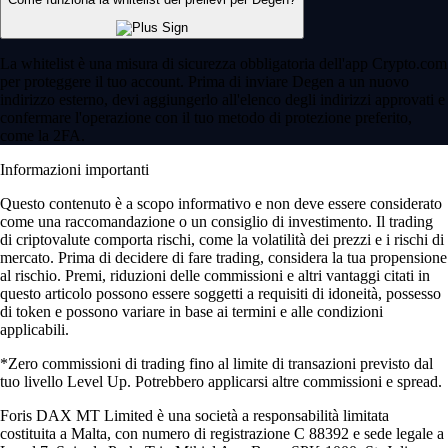
La whitelist è una misura di sicurezza obbligatoria dell'app Crypto.com
per proteggere il tuo account. Prima di inviare Degen a un nuovo
indirizzo esterno, devi aggiungerlo all'elenco degli indirizzi approvati e
confermare l'operazione con il tuo metodo di protezione preferito,
come la 2FA.
Informazioni importanti
Questo contenuto è a scopo informativo e non deve essere considerato
come una raccomandazione o un consiglio di investimento. Il trading
di criptovalute comporta rischi, come la volatilità dei prezzi e i rischi di
mercato. Prima di decidere di fare trading, considera la tua propensione
al rischio. Premi, riduzioni delle commissioni e altri vantaggi citati in
questo articolo possono essere soggetti a requisiti di idoneità, possesso
di token e possono variare in base ai termini e alle condizioni
applicabili.
*Zero commissioni di trading fino al limite di transazioni previsto dal
tuo livello Level Up. Potrebbero applicarsi altre commissioni e spread.
Foris DAX MT Limited è una società a responsabilità limitata
costituita a Malta, con numero di registrazione C 88392 e sede legale a