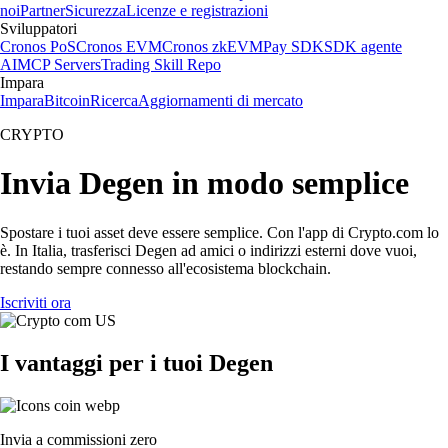
noi
Partner
Sicurezza
Licenze e registrazioni
Sviluppatori
Cronos PoS
Cronos EVM
Cronos zkEVM
Pay SDK
SDK agente
AI
MCP Servers
Trading Skill Repo
Impara
Impara
Bitcoin
Ricerca
Aggiornamenti di mercato
CRYPTO
Invia Degen in modo semplice
Spostare i tuoi asset deve essere semplice. Con l'app di Crypto.com lo
è. In Italia, trasferisci Degen ad amici o indirizzi esterni dove vuoi,
restando sempre connesso all'ecosistema blockchain.
Iscriviti ora
I vantaggi per i tuoi Degen
Invia a commissioni zero