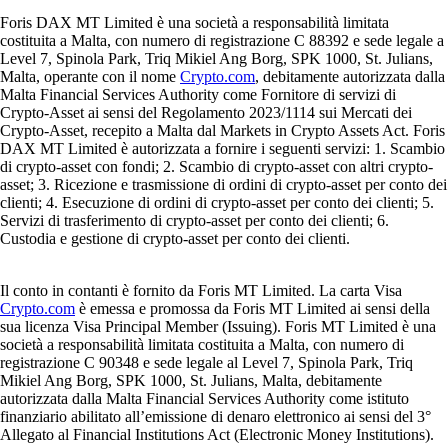
Foris DAX MT Limited è una società a responsabilità limitata
costituita a Malta, con numero di registrazione C 88392 e sede legale a
Level 7, Spinola Park, Triq Mikiel Ang Borg, SPK 1000, St. Julians,
Malta, operante con il nome
Crypto.com
, debitamente autorizzata dalla
Malta Financial Services Authority come Fornitore di servizi di
Crypto-Asset ai sensi del Regolamento 2023/1114 sui Mercati dei
Crypto-Asset, recepito a Malta dal Markets in Crypto Assets Act. Foris
DAX MT Limited è autorizzata a fornire i seguenti servizi: 1. Scambio
di crypto-asset con fondi; 2. Scambio di crypto-asset con altri crypto-
asset; 3. Ricezione e trasmissione di ordini di crypto-asset per conto dei
clienti; 4. Esecuzione di ordini di crypto-asset per conto dei clienti; 5.
Servizi di trasferimento di crypto-asset per conto dei clienti; 6.
Custodia e gestione di crypto-asset per conto dei clienti.
Il conto in contanti è fornito da Foris MT Limited. La carta Visa
Crypto.com
è emessa e promossa da Foris MT Limited ai sensi della
sua licenza Visa Principal Member (Issuing). Foris MT Limited è una
società a responsabilità limitata costituita a Malta, con numero di
registrazione C 90348 e sede legale al Level 7, Spinola Park, Triq
Mikiel Ang Borg, SPK 1000, St. Julians, Malta, debitamente
autorizzata dalla Malta Financial Services Authority come istituto
finanziario abilitato all’emissione di denaro elettronico ai sensi del 3°
Allegato al Financial Institutions Act (Electronic Money Institutions).