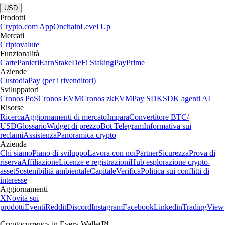
USD
Prodotti
Crypto.com App
Onchain
Level Up
Mercati
Criptovalute
Funzionalità
Carte
Panieri
Earn
Stake
DeFi Staking
Pay
Prime
Aziende
Custodia
Pay (per i rivenditori)
Sviluppatori
Cronos PoS
Cronos EVM
Cronos zkEVM
Pay SDK
SDK agenti AI
Risorse
Ricerca
Aggiornamenti di mercato
Impara
Convertitore BTC/
USD
Glossario
Widget di prezzo
Bot Telegram
Informativa sui
reclami
Assistenza
Panoramica crypto
Azienda
Chi siamo
Piano di sviluppo
Lavora con noi
Partner
Sicurezza
Prova di
riserva
Affiliazione
Licenze e registrazioni
Hub esplorazione crypto-
asset
Sostenibilità ambientale
Capitale
Verifica
Politica sui conflitti di
interesse
Aggiornamenti
X
Novità sui
prodotti
Eventi
Reddit
Discord
Instagram
Facebook
Linkedin
TradingView
Cryptocurrency in Every Wallet™