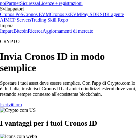
noi
Partner
Sicurezza
Licenze e registrazioni
Sviluppatori
Cronos PoS
Cronos EVM
Cronos zkEVM
Pay SDK
SDK agente
AI
MCP Servers
Trading Skill Repo
Impara
Impara
Bitcoin
Ricerca
Aggiornamenti di mercato
CRYPTO
Invia Cronos ID in modo
semplice
Spostare i tuoi asset deve essere semplice. Con l'app di Crypto.com lo
è. In Italia, trasferisci Cronos ID ad amici o indirizzi esterni dove vuoi,
restando sempre connesso all'ecosistema blockchain.
Iscriviti ora
I vantaggi per i tuoi Cronos ID