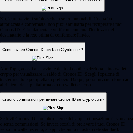
No, le transazioni su blockchain sono immutabili. Una volta
autorizzata e confermata, non puoi annullarla per recuperare i tuoi
Cronos ID. È fondamentale verificare con cura l'indirizzo del
destinatario e la rete prima di confermare l'invio.
Come inviare Cronos ID con l'app Crypto.com?
Apri l'app, accedi alla sezione dei tuoi conti e seleziona il tuo wallet
crypto per visualizzare il saldo di Cronos ID. Scegli l'opzione di
trasferimento e poi quella di prelievo. Da qui, potrai inviare i fondi ad
altri utenti della piattaforma o a un wallet esterno.
Ci sono commissioni per inviare Cronos ID su Crypto.com?
Se invii Cronos ID a un altro utente dell'app, la transazione è istantanea
e senza commissioni. Se invece scegli di prelevare i tuoi Cronos ID
verso un wallet esterno, si applicheranno i costi di rete standard.