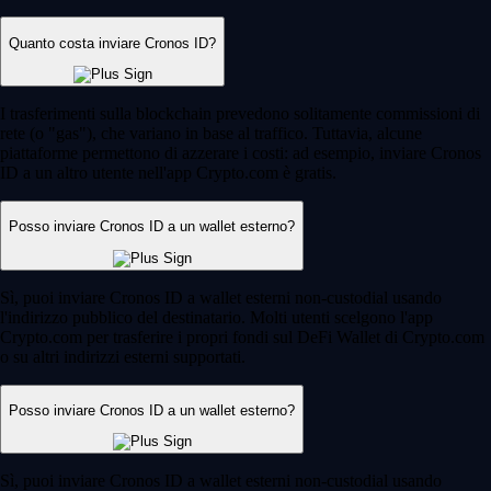
Quanto costa inviare Cronos ID?
I trasferimenti sulla blockchain prevedono solitamente commissioni di
rete (o "gas"), che variano in base al traffico. Tuttavia, alcune
piattaforme permettono di azzerare i costi: ad esempio, inviare Cronos
ID a un altro utente nell'app Crypto.com è gratis.
Posso inviare Cronos ID a un wallet esterno?
Sì, puoi inviare Cronos ID a wallet esterni non-custodial usando
l'indirizzo pubblico del destinatario. Molti utenti scelgono l'app
Crypto.com per trasferire i propri fondi sul DeFi Wallet di Crypto.com
o su altri indirizzi esterni supportati.
Posso inviare Cronos ID a un wallet esterno?
Sì, puoi inviare Cronos ID a wallet esterni non-custodial usando