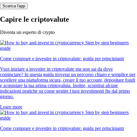
Scarica l'app
Capire le criptovalute
Diventa un esperto di crypto
Come comprare e investire in criptovalute: guida per principianti
Vuoi iniziare a investire in criptovalute ma non sai da dove
cominciare? In questa guida troverai un percorso chiaro e semplice per
scegliere una piattaforma sicura, creare il tuo account, depositare fondi
e acquistare la tua prima criptovaluta. Inoltre, scoprirai alcune
indicazioni pratiche su come gestire i tuoi investimenti fin dal primo
giorno.
Learn more
Come comprare e investire in criptovalute: guida per principianti