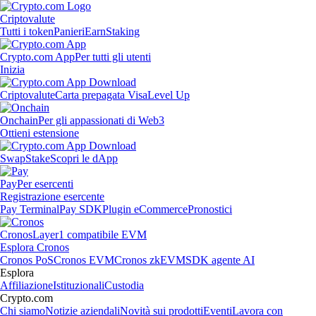
Criptovalute
Tutti i token
Panieri
Earn
Staking
Crypto.com App
Per tutti gli utenti
Inizia
Criptovalute
Carta prepagata Visa
Level Up
Onchain
Per gli appassionati di Web3
Ottieni estensione
Swap
Stake
Scopri le dApp
Pay
Per esercenti
Registrazione esercente
Pay Terminal
Pay SDK
Plugin eCommerce
Pronostici
Cronos
Layer1 compatibile EVM
Esplora Cronos
Cronos PoS
Cronos EVM
Cronos zkEVM
SDK agente AI
Esplora
Affiliazione
Istituzionali
Custodia
Crypto.com
Chi siamo
Notizie aziendali
Novità sui prodotti
Eventi
Lavora con