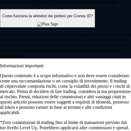
Controlla sempre i dettagli e i costi nell'app prima di confermare.
Come funziona la whitelist dei prelievi per Cronos ID?
La whitelist è una misura di sicurezza obbligatoria dell'app Crypto.com
per proteggere il tuo account. Prima di inviare Cronos ID a un nuovo
indirizzo esterno, devi aggiungerlo all'elenco degli indirizzi approvati e
confermare l'operazione con il tuo metodo di protezione preferito,
come la 2FA.
Informazioni importanti
Questo contenuto è a scopo informativo e non deve essere considerato
come una raccomandazione o un consiglio di investimento. Il trading
di criptovalute comporta rischi, come la volatilità dei prezzi e i rischi di
mercato. Prima di decidere di fare trading, considera la tua propensione
al rischio. Premi, riduzioni delle commissioni e altri vantaggi citati in
questo articolo possono essere soggetti a requisiti di idoneità, possesso
di token e possono variare in base ai termini e alle condizioni
applicabili.
*Zero commissioni di trading fino al limite di transazioni previsto dal
tuo livello Level Up. Potrebbero applicarsi altre commissioni e spread.