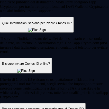
l'indirizzo pubblico del destinatario. Molti utenti scelgono l'app
Crypto.com per trasferire i propri fondi sul DeFi Wallet di Crypto.com
o su altri indirizzi esterni supportati.
Quali informazioni servono per inviare Cronos ID?
Ti servono l'indirizzo esatto del wallet del destinatario e, a seconda
della rete, un "memo" o "destination tag". Con l'app Crypto.com puoi
inserire i dati facilmente o selezionare i contatti dal telefono per evitare
errori.
È sicuro inviare Cronos ID online?
L'invio di Cronos ID è sicuro se usi piattaforme affidabili. Per
proteggere i tuoi trasferimenti, scegli servizi che impongono misure
rigorose come l'autenticazione a due fattori (2FA), le passkey e la
whitelist degli indirizzi di prelievo, tutte funzionalità prioritarie sull'app
Crypto.com.
Posso annullare o stornare un trasferimento di Cronos ID?