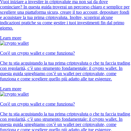
Vuoi iniziare a investire in criptovalute ma non sai da dove
cominciare? In questa guida troverai un percorso chiaro e semplice per
scegliere una piattaforma sicura, creare il tuo account, depositare fondi
e acquistare la tua prima criptovaluta. Inoltre, scoprirai alcune
indicazioni pratiche su come gestire i tuoi investimenti fin dal primo
giorno.
Learn more
Cos'è un crypto wallet e come funziona?
Che tu stia acquistando la tua prima criptovaluta o che tu faccia trading
con regolarità, c’è uno strumento fondamentale: il crypto wallet. In
questa guida spieghiamo cos’è un wallet per criptovalute, come
funziona e come scegliere quello più adatto alle tue esigenze.
Learn more
Cos'è un crypto wallet e come funziona?
Che tu stia acquistando la tua prima criptovaluta o che tu faccia trading
con regolarità, c’è uno strumento fondamentale: il crypto wallet. In
questa guida spieghiamo cos’è un wallet per criptovalute, come
funziona e come scegliere quello più adatto alle tue esigenze.