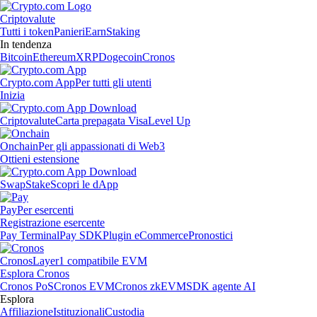
Criptovalute
Tutti i token
Panieri
Earn
Staking
In tendenza
Bitcoin
Ethereum
XRP
Dogecoin
Cronos
Crypto.com App
Per tutti gli utenti
Inizia
Criptovalute
Carta prepagata Visa
Level Up
Onchain
Per gli appassionati di Web3
Ottieni estensione
Swap
Stake
Scopri le dApp
Pay
Per esercenti
Registrazione esercente
Pay Terminal
Pay SDK
Plugin eCommerce
Pronostici
Cronos
Layer1 compatibile EVM
Esplora Cronos
Cronos PoS
Cronos EVM
Cronos zkEVM
SDK agente AI
Esplora
Affiliazione
Istituzionali
Custodia