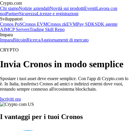
Crypto.com
Chi siamo
Notizie aziendali
Novità sui prodotti
Eventi
Lavora con
noi
Partner
Sicurezza
Licenze e registrazioni
Sviluppatori
Cronos PoS
Cronos EVM
Cronos zkEVM
Pay SDK
SDK agente
AI
MCP Servers
Trading Skill Repo
Impara
Impara
Bitcoin
Ricerca
Aggiornamenti di mercato
CRYPTO
Invia Cronos in modo semplice
Spostare i tuoi asset deve essere semplice. Con l'app di Crypto.com lo
è. In Italia, trasferisci Cronos ad amici o indirizzi esterni dove vuoi,
restando sempre connesso all'ecosistema blockchain.
Iscriviti ora
I vantaggi per i tuoi Cronos