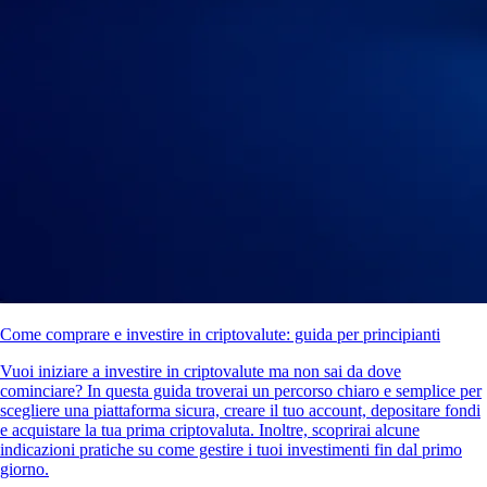
Come comprare e investire in criptovalute: guida per principianti
Vuoi iniziare a investire in criptovalute ma non sai da dove
cominciare? In questa guida troverai un percorso chiaro e semplice per
scegliere una piattaforma sicura, creare il tuo account, depositare fondi
e acquistare la tua prima criptovaluta. Inoltre, scoprirai alcune
indicazioni pratiche su come gestire i tuoi investimenti fin dal primo
giorno.