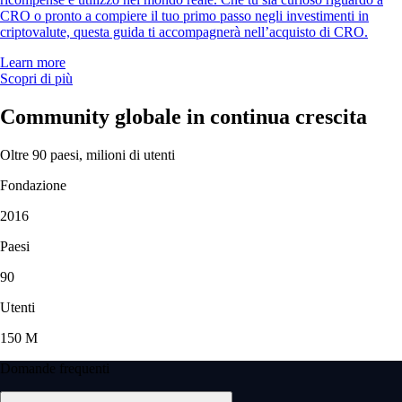
CRO o pronto a compiere il tuo primo passo negli investimenti in
criptovalute, questa guida ti accompagnerà nell’acquisto di CRO.
Learn more
Scopri di più
Community globale in continua crescita
Oltre 90 paesi, milioni di utenti
Fondazione
2016
Paesi
90
Utenti
150 M
Domande frequenti