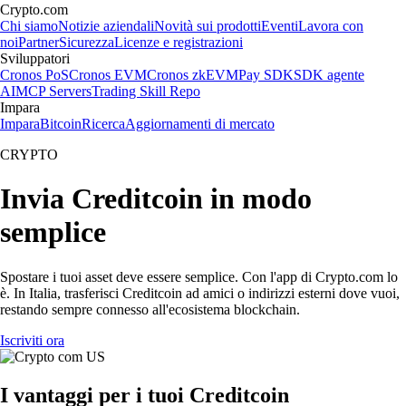
Crypto.com
Chi siamo
Notizie aziendali
Novità sui prodotti
Eventi
Lavora con
noi
Partner
Sicurezza
Licenze e registrazioni
Sviluppatori
Cronos PoS
Cronos EVM
Cronos zkEVM
Pay SDK
SDK agente
AI
MCP Servers
Trading Skill Repo
Impara
Impara
Bitcoin
Ricerca
Aggiornamenti di mercato
CRYPTO
Invia Creditcoin in modo
semplice
Spostare i tuoi asset deve essere semplice. Con l'app di Crypto.com lo
è. In Italia, trasferisci Creditcoin ad amici o indirizzi esterni dove vuoi,
restando sempre connesso all'ecosistema blockchain.
Iscriviti ora
I vantaggi per i tuoi Creditcoin