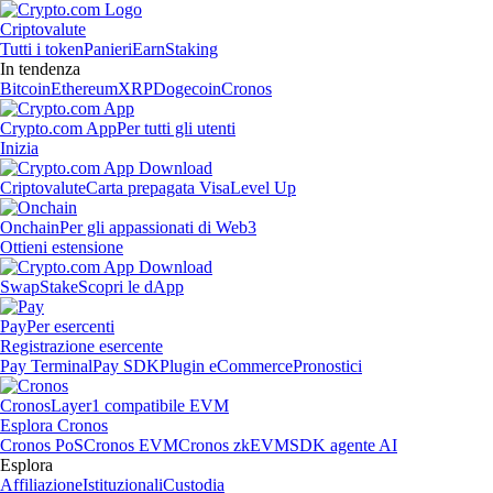
Criptovalute
Tutti i token
Panieri
Earn
Staking
In tendenza
Bitcoin
Ethereum
XRP
Dogecoin
Cronos
Crypto.com App
Per tutti gli utenti
Inizia
Criptovalute
Carta prepagata Visa
Level Up
Onchain
Per gli appassionati di Web3
Ottieni estensione
Swap
Stake
Scopri le dApp
Pay
Per esercenti
Registrazione esercente
Pay Terminal
Pay SDK
Plugin eCommerce
Pronostici
Cronos
Layer1 compatibile EVM
Esplora Cronos
Cronos PoS
Cronos EVM
Cronos zkEVM
SDK agente AI
Esplora
Affiliazione
Istituzionali
Custodia