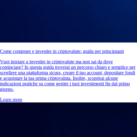
Come comprare e investire in criptovalute: guida per principianti
Vuoi iniziare a investire in criptovalute ma non sai da dove
cominciare? In questa guida troverai un percorso chiaro e semplice per
scegliere una piattaforma sicura, creare il tuo account, depositare fondi
e acquistare la tua prima criptovaluta. Inoltre, scoprirai alcune
indicazioni pratiche su come gestire i tuoi investimenti fin dal primo
giorno.
Learn more