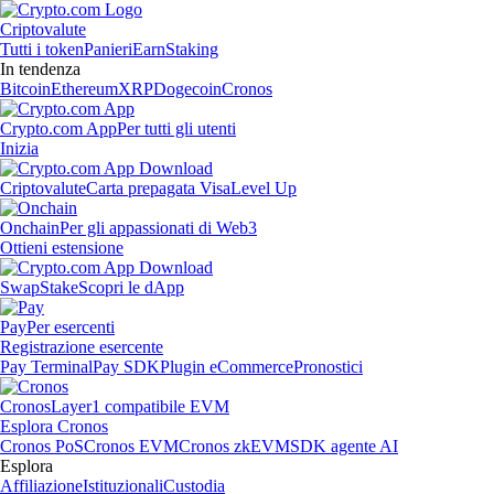
Criptovalute
Tutti i token
Panieri
Earn
Staking
In tendenza
Bitcoin
Ethereum
XRP
Dogecoin
Cronos
Crypto.com App
Per tutti gli utenti
Inizia
Criptovalute
Carta prepagata Visa
Level Up
Onchain
Per gli appassionati di Web3
Ottieni estensione
Swap
Stake
Scopri le dApp
Pay
Per esercenti
Registrazione esercente
Pay Terminal
Pay SDK
Plugin eCommerce
Pronostici
Cronos
Layer1 compatibile EVM
Esplora Cronos
Cronos PoS
Cronos EVM
Cronos zkEVM
SDK agente AI
Esplora
Affiliazione
Istituzionali
Custodia