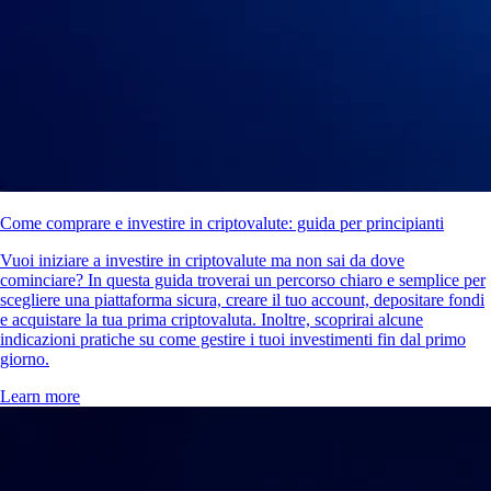
Come comprare e investire in criptovalute: guida per principianti
Vuoi iniziare a investire in criptovalute ma non sai da dove
cominciare? In questa guida troverai un percorso chiaro e semplice per
scegliere una piattaforma sicura, creare il tuo account, depositare fondi
e acquistare la tua prima criptovaluta. Inoltre, scoprirai alcune
indicazioni pratiche su come gestire i tuoi investimenti fin dal primo
giorno.
Learn more