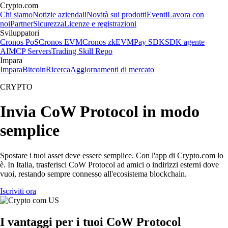
Crypto.com
Chi siamo
Notizie aziendali
Novità sui prodotti
Eventi
Lavora con
noi
Partner
Sicurezza
Licenze e registrazioni
Sviluppatori
Cronos PoS
Cronos EVM
Cronos zkEVM
Pay SDK
SDK agente
AI
MCP Servers
Trading Skill Repo
Impara
Impara
Bitcoin
Ricerca
Aggiornamenti di mercato
CRYPTO
Invia CoW Protocol in modo
semplice
Spostare i tuoi asset deve essere semplice. Con l'app di Crypto.com lo
è. In Italia, trasferisci CoW Protocol ad amici o indirizzi esterni dove
vuoi, restando sempre connesso all'ecosistema blockchain.
Iscriviti ora
I vantaggi per i tuoi CoW Protocol