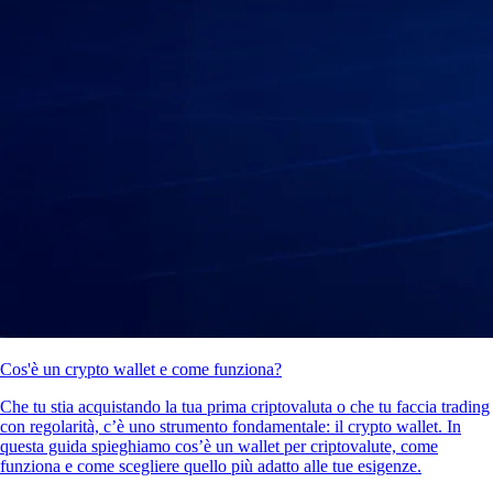
Cos'è un crypto wallet e come funziona?
Che tu stia acquistando la tua prima criptovaluta o che tu faccia trading
con regolarità, c’è uno strumento fondamentale: il crypto wallet. In
questa guida spieghiamo cos’è un wallet per criptovalute, come
funziona e come scegliere quello più adatto alle tue esigenze.