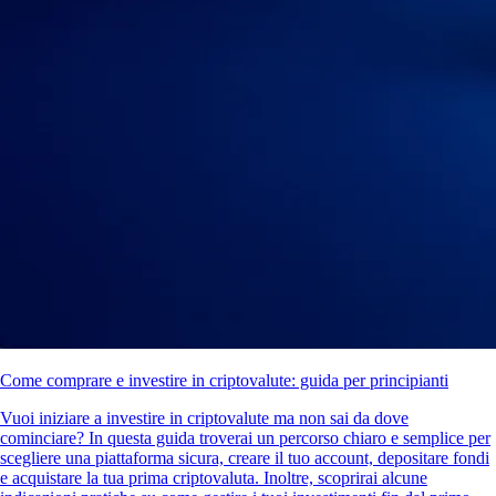
Come comprare e investire in criptovalute: guida per principianti
Vuoi iniziare a investire in criptovalute ma non sai da dove
cominciare? In questa guida troverai un percorso chiaro e semplice per
scegliere una piattaforma sicura, creare il tuo account, depositare fondi
e acquistare la tua prima criptovaluta. Inoltre, scoprirai alcune