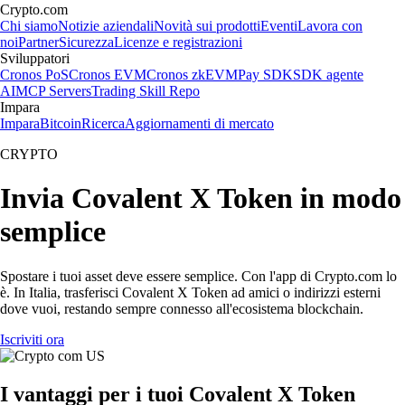
Crypto.com
Chi siamo
Notizie aziendali
Novità sui prodotti
Eventi
Lavora con
noi
Partner
Sicurezza
Licenze e registrazioni
Sviluppatori
Cronos PoS
Cronos EVM
Cronos zkEVM
Pay SDK
SDK agente
AI
MCP Servers
Trading Skill Repo
Impara
Impara
Bitcoin
Ricerca
Aggiornamenti di mercato
CRYPTO
Invia Covalent X Token in modo
semplice
Spostare i tuoi asset deve essere semplice. Con l'app di Crypto.com lo
è. In Italia, trasferisci Covalent X Token ad amici o indirizzi esterni
dove vuoi, restando sempre connesso all'ecosistema blockchain.
Iscriviti ora
I vantaggi per i tuoi Covalent X Token