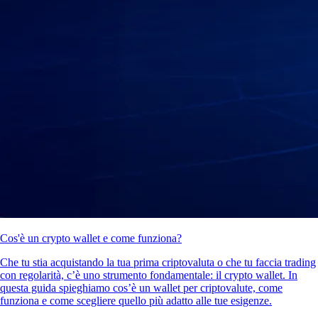
Cos'è un crypto wallet e come funziona?
Che tu stia acquistando la tua prima criptovaluta o che tu faccia trading
con regolarità, c’è uno strumento fondamentale: il crypto wallet. In
questa guida spieghiamo cos’è un wallet per criptovalute, come
funziona e come scegliere quello più adatto alle tue esigenze.