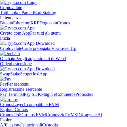
Criptovalute
Tutti i token
Panieri
Earn
Staking
In tendenza
Bitcoin
Ethereum
XRP
Dogecoin
Cronos
Crypto.com App
Per tutti gli utenti
Inizia
Criptovalute
Carta prepagata Visa
Level Up
Onchain
Per gli appassionati di Web3
Ottieni estensione
Swap
Stake
Scopri le dApp
Pay
Per esercenti
Registrazione esercente
Pay Terminal
Pay SDK
Plugin eCommerce
Pronostici
Cronos
Layer1 compatibile EVM
Esplora Cronos
Cronos PoS
Cronos EVM
Cronos zkEVM
SDK agente AI
Esplora
Affiliazione
Istituzionali
Custodia