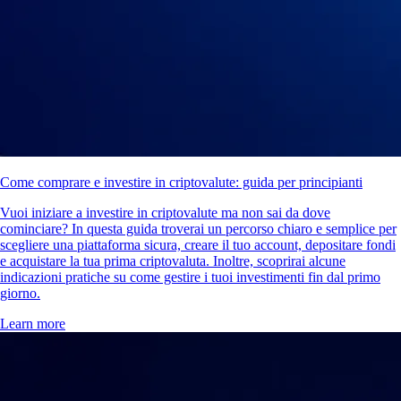
Come comprare e investire in criptovalute: guida per principianti
Vuoi iniziare a investire in criptovalute ma non sai da dove
cominciare? In questa guida troverai un percorso chiaro e semplice per
scegliere una piattaforma sicura, creare il tuo account, depositare fondi
e acquistare la tua prima criptovaluta. Inoltre, scoprirai alcune
indicazioni pratiche su come gestire i tuoi investimenti fin dal primo
giorno.
Learn more