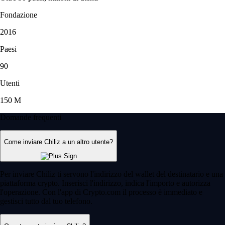
Fondazione
2016
Paesi
90
Utenti
150 M
Domande frequenti
Come inviare Chiliz a un altro utente?
Per inviare Chiliz ti servono l'indirizzo del wallet del destinatario e una
piattaforma crypto. Inserisci l'indirizzo, indica l'importo e autorizza
l'operazione. Con l'app di Crypto.com il processo è immediato e
gestisci tutto dal tuo telefono.