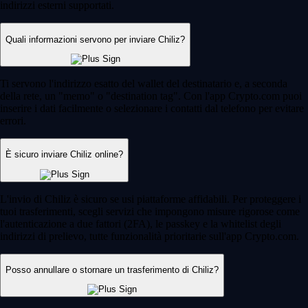
indirizzi esterni supportati.
Quali informazioni servono per inviare Chiliz?
Ti servono l'indirizzo esatto del wallet del destinatario e, a seconda
della rete, un "memo" o "destination tag". Con l'app Crypto.com puoi
inserire i dati facilmente o selezionare i contatti dal telefono per evitare
errori.
È sicuro inviare Chiliz online?
L'invio di Chiliz è sicuro se usi piattaforme affidabili. Per proteggere i
tuoi trasferimenti, scegli servizi che impongono misure rigorose come
l'autenticazione a due fattori (2FA), le passkey e la whitelist degli
indirizzi di prelievo, tutte funzionalità prioritarie sull'app Crypto.com.
Posso annullare o stornare un trasferimento di Chiliz?