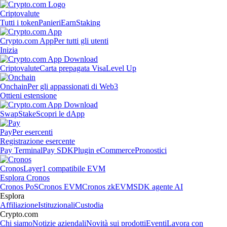
Criptovalute
Tutti i token
Panieri
Earn
Staking
Crypto.com App
Per tutti gli utenti
Inizia
Criptovalute
Carta prepagata Visa
Level Up
Onchain
Per gli appassionati di Web3
Ottieni estensione
Swap
Stake
Scopri le dApp
Pay
Per esercenti
Registrazione esercente
Pay Terminal
Pay SDK
Plugin eCommerce
Pronostici
Cronos
Layer1 compatibile EVM
Esplora Cronos
Cronos PoS
Cronos EVM
Cronos zkEVM
SDK agente AI
Esplora
Affiliazione
Istituzionali
Custodia
Crypto.com
Chi siamo
Notizie aziendali
Novità sui prodotti
Eventi
Lavora con