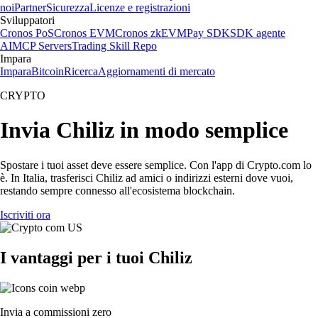
noi
Partner
Sicurezza
Licenze e registrazioni
Sviluppatori
Cronos PoS
Cronos EVM
Cronos zkEVM
Pay SDK
SDK agente
AI
MCP Servers
Trading Skill Repo
Impara
Impara
Bitcoin
Ricerca
Aggiornamenti di mercato
CRYPTO
Invia Chiliz in modo semplice
Spostare i tuoi asset deve essere semplice. Con l'app di Crypto.com lo
è. In Italia, trasferisci Chiliz ad amici o indirizzi esterni dove vuoi,
restando sempre connesso all'ecosistema blockchain.
Iscriviti ora
I vantaggi per i tuoi Chiliz
Invia a commissioni zero