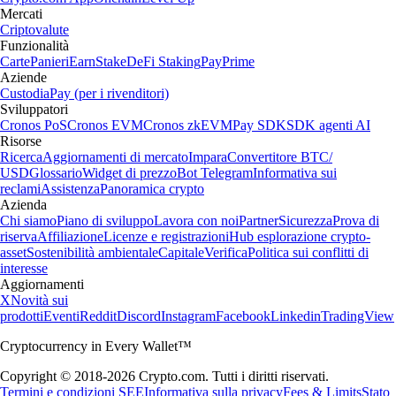
Mercati
Criptovalute
Funzionalità
Carte
Panieri
Earn
Stake
DeFi Staking
Pay
Prime
Aziende
Custodia
Pay (per i rivenditori)
Sviluppatori
Cronos PoS
Cronos EVM
Cronos zkEVM
Pay SDK
SDK agenti AI
Risorse
Ricerca
Aggiornamenti di mercato
Impara
Convertitore BTC/
USD
Glossario
Widget di prezzo
Bot Telegram
Informativa sui
reclami
Assistenza
Panoramica crypto
Azienda
Chi siamo
Piano di sviluppo
Lavora con noi
Partner
Sicurezza
Prova di
riserva
Affiliazione
Licenze e registrazioni
Hub esplorazione crypto-
asset
Sostenibilità ambientale
Capitale
Verifica
Politica sui conflitti di
interesse
Aggiornamenti
X
Novità sui
prodotti
Eventi
Reddit
Discord
Instagram
Facebook
Linkedin
TradingView
Cryptocurrency in Every Wallet™
Copyright © 2018-2026 Crypto.com. Tutti i diritti riservati.
Termini e condizioni SEE
Informativa sulla privacy
Fees & Limits
Stato