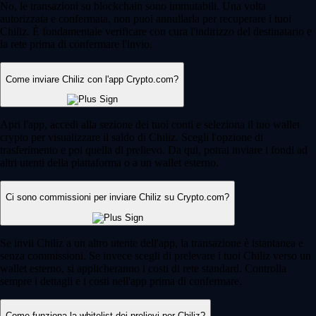
No, le transazioni su blockchain sono immutabili. Una volta
autorizzata e confermata, non puoi annullarla per recuperare i tuoi
Chiliz. È fondamentale verificare con cura l'indirizzo del destinatario e
la rete prima di confermare l'invio.
Come inviare Chiliz con l'app Crypto.com?
Apri l'app, accedi alla sezione dei tuoi conti e seleziona il tuo wallet
crypto per visualizzare il saldo di Chiliz. Scegli l'opzione di
trasferimento e poi quella di prelievo. Da qui, potrai inviare i fondi ad
altri utenti della piattaforma o a un wallet esterno.
Ci sono commissioni per inviare Chiliz su Crypto.com?
Se invii Chiliz a un altro utente dell'app, la transazione è istantanea e
senza commissioni. Se invece scegli di prelevare i tuoi Chiliz verso un
wallet esterno, si applicheranno i costi di rete standard. Controlla
sempre i dettagli e i costi nell'app prima di confermare.
Come funziona la whitelist dei prelievi per Chiliz?