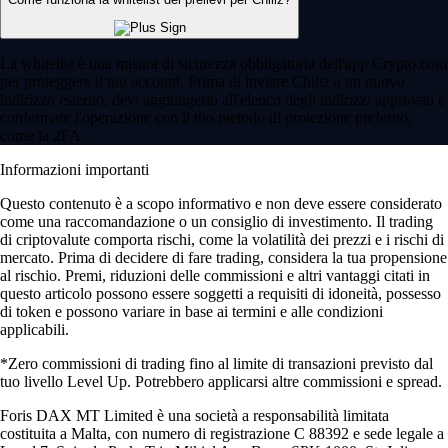
La whitelist è una misura di sicurezza obbligatoria dell'app Crypto.com
per proteggere il tuo account. Prima di inviare Chiliz a un nuovo
indirizzo esterno, devi aggiungerlo all'elenco degli indirizzi approvati e
confermare l'operazione con il tuo metodo di protezione preferito,
come la 2FA.
Informazioni importanti
Questo contenuto è a scopo informativo e non deve essere considerato
come una raccomandazione o un consiglio di investimento. Il trading
di criptovalute comporta rischi, come la volatilità dei prezzi e i rischi di
mercato. Prima di decidere di fare trading, considera la tua propensione
al rischio. Premi, riduzioni delle commissioni e altri vantaggi citati in
questo articolo possono essere soggetti a requisiti di idoneità, possesso
di token e possono variare in base ai termini e alle condizioni
applicabili.
*Zero commissioni di trading fino al limite di transazioni previsto dal
tuo livello Level Up. Potrebbero applicarsi altre commissioni e spread.
Foris DAX MT Limited è una società a responsabilità limitata
costituita a Malta, con numero di registrazione C 88392 e sede legale a