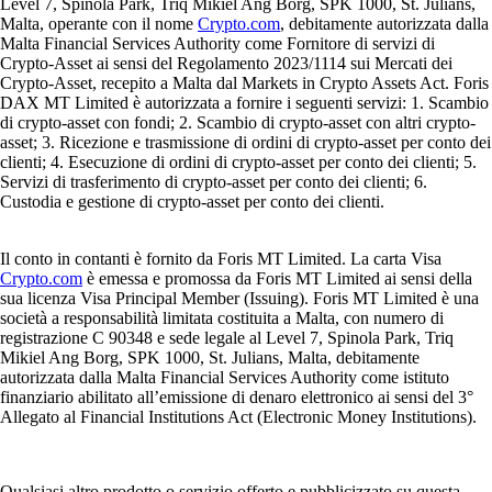
Level 7, Spinola Park, Triq Mikiel Ang Borg, SPK 1000, St. Julians,
Malta, operante con il nome
Crypto.com
, debitamente autorizzata dalla
Malta Financial Services Authority come Fornitore di servizi di
Crypto-Asset ai sensi del Regolamento 2023/1114 sui Mercati dei
Crypto-Asset, recepito a Malta dal Markets in Crypto Assets Act. Foris
DAX MT Limited è autorizzata a fornire i seguenti servizi: 1. Scambio
di crypto-asset con fondi; 2. Scambio di crypto-asset con altri crypto-
asset; 3. Ricezione e trasmissione di ordini di crypto-asset per conto dei
clienti; 4. Esecuzione di ordini di crypto-asset per conto dei clienti; 5.
Servizi di trasferimento di crypto-asset per conto dei clienti; 6.
Custodia e gestione di crypto-asset per conto dei clienti.
Il conto in contanti è fornito da Foris MT Limited. La carta Visa
Crypto.com
è emessa e promossa da Foris MT Limited ai sensi della
sua licenza Visa Principal Member (Issuing). Foris MT Limited è una
società a responsabilità limitata costituita a Malta, con numero di
registrazione C 90348 e sede legale al Level 7, Spinola Park, Triq
Mikiel Ang Borg, SPK 1000, St. Julians, Malta, debitamente
autorizzata dalla Malta Financial Services Authority come istituto
finanziario abilitato all’emissione di denaro elettronico ai sensi del 3°
Allegato al Financial Institutions Act (Electronic Money Institutions).
Qualsiasi altro prodotto o servizio offerto e pubblicizzato su questa