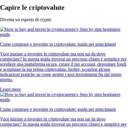
Capire le criptovalute
Diventa un esperto di crypto
Come comprare e investire in criptovalute: guida per principianti
Vuoi iniziare a investire in criptovalute ma non sai da dove
cominciare? In questa guida troverai un percorso chiaro e semplice per
scegliere una piattaforma sicura, creare il tuo account, depositare fondi
e acquistare la tua prima criptovaluta. Inoltre, scoprirai alcune
indicazioni pratiche su come gestire i tuoi investimenti fin dal primo
giorno.
Learn more
Come comprare e investire in criptovalute: guida per principianti
Vuoi iniziare a investire in criptovalute ma non sai da dove
cominciare? In questa guida troverai un percorso chiaro e semplice per