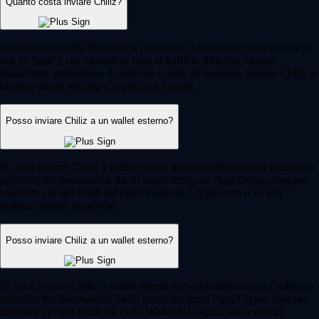
Quanto costa inviare Chiliz?
I trasferimenti sulla blockchain prevedono solitamente commissioni di
rete (o "gas"), che variano in base al traffico. Tuttavia, alcune
piattaforme permettono di azzerare i costi: ad esempio, inviare Chiliz a
un altro utente nell'app Crypto.com è gratis.
Posso inviare Chiliz a un wallet esterno?
Sì, puoi inviare Chiliz a wallet esterni non-custodial usando l'indirizzo
pubblico del destinatario. Molti utenti scelgono l'app Crypto.com per
trasferire i propri fondi sul DeFi Wallet di Crypto.com o su altri
indirizzi esterni supportati.
Posso inviare Chiliz a un wallet esterno?
Sì, puoi inviare Chiliz a wallet esterni non-custodial usando l'indirizzo
pubblico del destinatario. Molti utenti scelgono l'app Crypto.com per
trasferire i propri fondi sul DeFi Wallet di Crypto.com o su altri