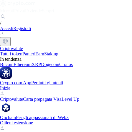
Mercati
Privati
Aziende
Scopri
/
Accedi
Registrati
Criptovalute
Tutti i token
Panieri
Earn
Staking
In tendenza
Bitcoin
Ethereum
XRP
Dogecoin
Cronos
Crypto.com App
Per tutti gli utenti
Inizia
Criptovalute
Carta prepagata Visa
Level Up
Onchain
Per gli appassionati di Web3
Ottieni estensione