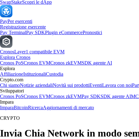
Swap
Stake
Scopri le dApp
Pay
Per esercenti
Registrazione esercente
Pay Terminal
Pay SDK
Plugin eCommerce
Pronostici
Cronos
Layer1 compatibile EVM
Esplora Cronos
Cronos PoS
Cronos EVM
Cronos zkEVM
SDK agente AI
Esplora
Affiliazione
Istituzionali
Custodia
Crypto.com
Chi siamo
Notizie aziendali
Novità sui prodotti
Eventi
Lavora con noi
Par
Sviluppatori
Cronos PoS
Cronos EVM
Cronos zkEVM
Pay SDK
SDK agente AI
MCP
Impara
Impara
Bitcoin
Ricerca
Aggiornamenti di mercato
CRYPTO
Invia Chia Network in modo sem