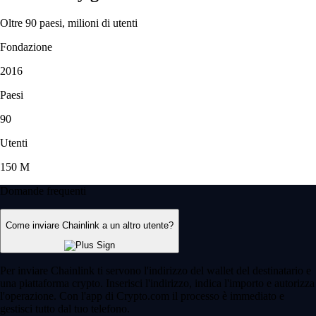
Oltre 90 paesi, milioni di utenti
Fondazione
2016
Paesi
90
Utenti
150 M
Domande frequenti
Come inviare Chainlink a un altro utente?
Per inviare Chainlink ti servono l'indirizzo del wallet del destinatario e
una piattaforma crypto. Inserisci l'indirizzo, indica l'importo e autorizza
l'operazione. Con l'app di Crypto.com il processo è immediato e
gestisci tutto dal tuo telefono.