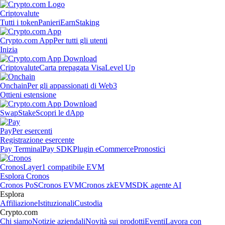
Criptovalute
Tutti i token
Panieri
Earn
Staking
Crypto.com App
Per tutti gli utenti
Inizia
Criptovalute
Carta prepagata Visa
Level Up
Onchain
Per gli appassionati di Web3
Ottieni estensione
Swap
Stake
Scopri le dApp
Pay
Per esercenti
Registrazione esercente
Pay Terminal
Pay SDK
Plugin eCommerce
Pronostici
Cronos
Layer1 compatibile EVM
Esplora Cronos
Cronos PoS
Cronos EVM
Cronos zkEVM
SDK agente AI
Esplora
Affiliazione
Istituzionali
Custodia
Crypto.com
Chi siamo
Notizie aziendali
Novità sui prodotti
Eventi
Lavora con