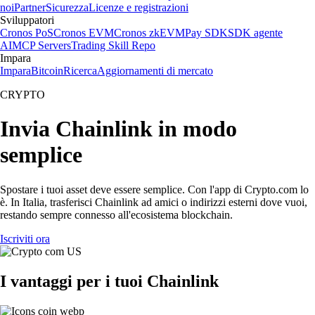
noi
Partner
Sicurezza
Licenze e registrazioni
Sviluppatori
Cronos PoS
Cronos EVM
Cronos zkEVM
Pay SDK
SDK agente
AI
MCP Servers
Trading Skill Repo
Impara
Impara
Bitcoin
Ricerca
Aggiornamenti di mercato
CRYPTO
Invia Chainlink in modo
semplice
Spostare i tuoi asset deve essere semplice. Con l'app di Crypto.com lo
è. In Italia, trasferisci Chainlink ad amici o indirizzi esterni dove vuoi,
restando sempre connesso all'ecosistema blockchain.
Iscriviti ora
I vantaggi per i tuoi Chainlink