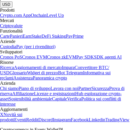
USD
Prodotti
Crypto.com App
Onchain
Level Up
Mercati
Criptovalute
Funzionalità
Carte
Panieri
Earn
Stake
DeFi Staking
Pay
Prime
Aziende
Custodia
Pay (per i rivenditori)
Sviluppatori
Cronos PoS
Cronos EVM
Cronos zkEVM
Pay SDK
SDK agenti AI
Risorse
Ricerca
Aggiornamenti di mercato
Impara
Convertitore BTC/
USD
Glossario
Widget di prezzo
Bot Telegram
Informativa sui
reclami
Assistenza
Panoramica crypto
Azienda
Chi siamo
Piano di sviluppo
Lavora con noi
Partner
Sicurezza
Prova di
riserva
Affiliazione
Licenze e registrazioni
Hub esplorazione crypto-
asset
Sostenibilità ambientale
Capitale
Verifica
Politica sui conflitti di
interesse
Aggiornamenti
X
Novità sui
prodotti
Eventi
Reddit
Discord
Instagram
Facebook
Linkedin
TradingView
Cryptocurrency in Every Wallet™