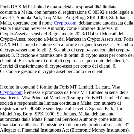
Foris DAX MT Limited è una società a responsabilità limitata
costituita a Malta, con numero di registrazione C 88392 e sede legale a
Level 7, Spinola Park, Triq Mikiel Ang Borg, SPK 1000, St. Julians,
Malta, operante con il nome
Crypto.com
, debitamente autorizzata dalla
Malta Financial Services Authority come Fornitore di servizi di
Crypto-Asset ai sensi del Regolamento 2023/1114 sui Mercati dei
Crypto-Asset, recepito a Malta dal Markets in Crypto Assets Act. Foris
DAX MT Limited è autorizzata a fornire i seguenti servizi: 1. Scambio
di crypto-asset con fondi; 2. Scambio di crypto-asset con altri crypto-
asset; 3. Ricezione e trasmissione di ordini di crypto-asset per conto dei
clienti; 4. Esecuzione di ordini di crypto-asset per conto dei clienti; 5.
Servizi di trasferimento di crypto-asset per conto dei clienti; 6.
Custodia e gestione di crypto-asset per conto dei clienti.
Il conto in contanti è fornito da Foris MT Limited. La carta Visa
Crypto.com
è emessa e promossa da Foris MT Limited ai sensi della
sua licenza Visa Principal Member (Issuing). Foris MT Limited è una
società a responsabilità limitata costituita a Malta, con numero di
registrazione C 90348 e sede legale al Level 7, Spinola Park, Triq
Mikiel Ang Borg, SPK 1000, St. Julians, Malta, debitamente
autorizzata dalla Malta Financial Services Authority come istituto
finanziario abilitato all’emissione di denaro elettronico ai sensi del 3°
Allegato al Financial Institutions Act (Electronic Money Institutions).