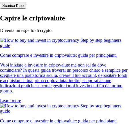
Scarica l'app
Capire le criptovalute
Diventa un esperto di crypto
Come comprare e investire in criptovalute: guida per principianti
Vuoi iniziare a investire in criptovalute ma non sai da dove
cominciare? In questa guida troverai un percorso chiaro e semplice per
scegliere una piattaforma sicura, creare il tuo account, depositare fondi
e acquistare la tua prima criptovaluta. Inoltre, scoprirai alcune
indicazioni pratiche su come gestire i tuoi investimenti fin dal primo
giorno.
Learn more
Come comprare e investire in criptovalute: guida per principianti