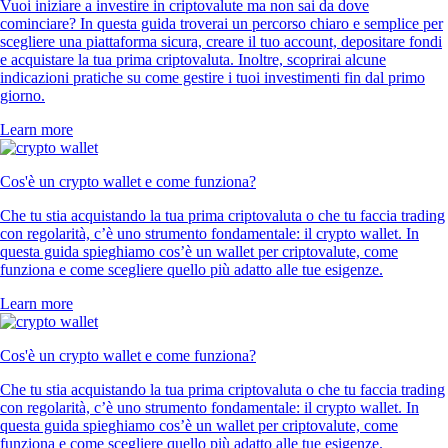
Vuoi iniziare a investire in criptovalute ma non sai da dove
cominciare? In questa guida troverai un percorso chiaro e semplice per
scegliere una piattaforma sicura, creare il tuo account, depositare fondi
e acquistare la tua prima criptovaluta. Inoltre, scoprirai alcune
indicazioni pratiche su come gestire i tuoi investimenti fin dal primo
giorno.
Learn more
Cos'è un crypto wallet e come funziona?
Che tu stia acquistando la tua prima criptovaluta o che tu faccia trading
con regolarità, c’è uno strumento fondamentale: il crypto wallet. In
questa guida spieghiamo cos’è un wallet per criptovalute, come
funziona e come scegliere quello più adatto alle tue esigenze.
Learn more
Cos'è un crypto wallet e come funziona?
Che tu stia acquistando la tua prima criptovaluta o che tu faccia trading
con regolarità, c’è uno strumento fondamentale: il crypto wallet. In
questa guida spieghiamo cos’è un wallet per criptovalute, come
funziona e come scegliere quello più adatto alle tue esigenze.