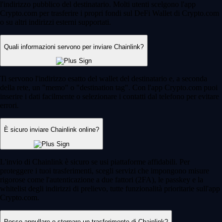
l'indirizzo pubblico del destinatario. Molti utenti scelgono l'app
Crypto.com per trasferire i propri fondi sul DeFi Wallet di Crypto.com
o su altri indirizzi esterni supportati.
Quali informazioni servono per inviare Chainlink?
Ti servono l'indirizzo esatto del wallet del destinatario e, a seconda
della rete, un "memo" o "destination tag". Con l'app Crypto.com puoi
inserire i dati facilmente o selezionare i contatti dal telefono per evitare
errori.
È sicuro inviare Chainlink online?
L'invio di Chainlink è sicuro se usi piattaforme affidabili. Per
proteggere i tuoi trasferimenti, scegli servizi che impongono misure
rigorose come l'autenticazione a due fattori (2FA), le passkey e la
whitelist degli indirizzi di prelievo, tutte funzionalità prioritarie sull'app
Crypto.com.
Posso annullare o stornare un trasferimento di Chainlink?