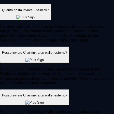
Quanto costa inviare Chainlink?
I trasferimenti sulla blockchain prevedono solitamente commissioni di
rete (o "gas"), che variano in base al traffico. Tuttavia, alcune
piattaforme permettono di azzerare i costi: ad esempio, inviare
Chainlink a un altro utente nell'app Crypto.com è gratis.
Posso inviare Chainlink a un wallet esterno?
Sì, puoi inviare Chainlink a wallet esterni non-custodial usando
l'indirizzo pubblico del destinatario. Molti utenti scelgono l'app
Crypto.com per trasferire i propri fondi sul DeFi Wallet di Crypto.com
o su altri indirizzi esterni supportati.
Posso inviare Chainlink a un wallet esterno?
Sì, puoi inviare Chainlink a wallet esterni non-custodial usando