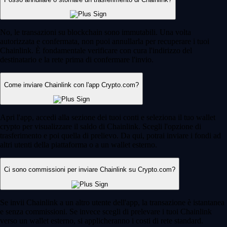
No, le transazioni su blockchain sono immutabili. Una volta
autorizzata e confermata, non puoi annullarla per recuperare i tuoi
Chainlink. È fondamentale verificare con cura l'indirizzo del
destinatario e la rete prima di confermare l'invio.
Come inviare Chainlink con l'app Crypto.com?
Apri l'app, accedi alla sezione dei tuoi conti e seleziona il tuo wallet
crypto per visualizzare il saldo di Chainlink. Scegli l'opzione di
trasferimento e poi quella di prelievo. Da qui, potrai inviare i fondi ad
altri utenti della piattaforma o a un wallet esterno.
Ci sono commissioni per inviare Chainlink su Crypto.com?
Se invii Chainlink a un altro utente dell'app, la transazione è istantanea
e senza commissioni. Se invece scegli di prelevare i tuoi Chainlink
verso un wallet esterno, si applicheranno i costi di rete standard.