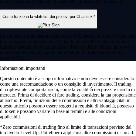
Controlla sempre i dettagli e i costi nell'app prima di confermare.
Come funziona la whitelist dei prelievi per Chainlink?
La whitelist è una misura di sicurezza obbligatoria dell'app Crypto.com
per proteggere il tuo account. Prima di inviare Chainlink a un nuovo
indirizzo esterno, devi aggiungerlo all'elenco degli indirizzi approvati e
confermare l'operazione con il tuo metodo di protezione preferito,
come la 2FA.
Informazioni importanti
Questo contenuto è a scopo informativo e non deve essere considerato
come una raccomandazione o un consiglio di investimento. Il trading
di criptovalute comporta rischi, come la volatilità dei prezzi e i rischi di
mercato. Prima di decidere di fare trading, considera la tua propensione
al rischio. Premi, riduzioni delle commissioni e altri vantaggi citati in
questo articolo possono essere soggetti a requisiti di idoneità, possesso
di token e possono variare in base ai termini e alle condizioni
applicabili.
*Zero commissioni di trading fino al limite di transazioni previsto dal
tuo livello Level Up. Potrebbero applicarsi altre commissioni e spread.