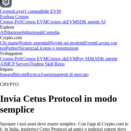
Cronos
Layer1 compatibile EVM
Esplora Cronos
Cronos PoS
Cronos EVM
Cronos zkEVM
SDK agente AI
Esplora
Affiliazione
Istituzionali
Custodia
Crypto.com
Chi siamo
Notizie aziendali
Novità sui prodotti
Eventi
Lavora con
noi
Partner
Sicurezza
Licenze e registrazioni
Sviluppatori
Cronos PoS
Cronos EVM
Cronos zkEVM
Pay SDK
SDK agente
AI
MCP Servers
Trading Skill Repo
Impara
Impara
Bitcoin
Ricerca
Aggiornamenti di mercato
CRYPTO
Invia Cetus Protocol in modo
semplice
Spostare i tuoi asset deve essere semplice. Con l'app di Crypto.com lo
è. In Italia, trasferisci Cetus Protocol ad amici o indirizzi esterni dove