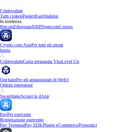
Criptovalute
Tutti i token
Panieri
Earn
Staking
In tendenza
Bitcoin
Ethereum
XRP
Dogecoin
Cronos
Crypto.com App
Per tutti gli utenti
Inizia
Criptovalute
Carta prepagata Visa
Level Up
Onchain
Per gli appassionati di Web3
Ottieni estensione
Swap
Stake
Scopri le dApp
Pay
Per esercenti
Registrazione esercente
Pay Terminal
Pay SDK
Plugin eCommerce
Pronostici