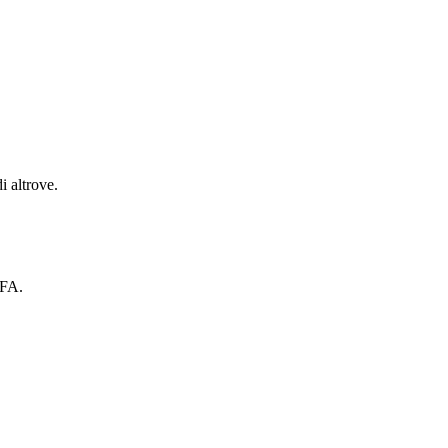
i altrove.
2FA.