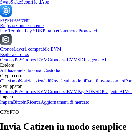
Swap
Stake
Scopri le dApp
Pay
Per esercenti
Registrazione esercente
Pay Terminal
Pay SDK
Plugin eCommerce
Pronostici
Cronos
Layer1 compatibile EVM
Esplora Cronos
Cronos PoS
Cronos EVM
Cronos zkEVM
SDK agente AI
Esplora
Affiliazione
Istituzionali
Custodia
Crypto.com
Chi siamo
Notizie aziendali
Novità sui prodotti
Eventi
Lavora con noi
Par
Sviluppatori
Cronos PoS
Cronos EVM
Cronos zkEVM
Pay SDK
SDK agente AI
MCP
Impara
Impara
Bitcoin
Ricerca
Aggiornamenti di mercato
CRYPTO
Invia Catizen in modo semplice