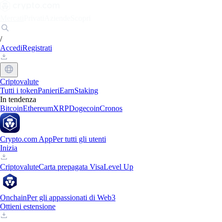
Mercati
Privati
Aziende
Scopri
/
Accedi
Registrati
Criptovalute
Tutti i token
Panieri
Earn
Staking
In tendenza
Bitcoin
Ethereum
XRP
Dogecoin
Cronos
Crypto.com App
Per tutti gli utenti
Inizia
Criptovalute
Carta prepagata Visa
Level Up
Onchain
Per gli appassionati di Web3
Ottieni estensione