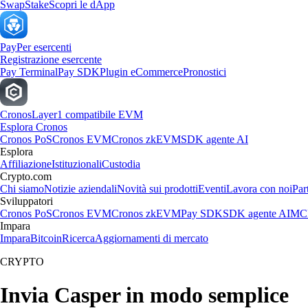
Swap
Stake
Scopri le dApp
Pay
Per esercenti
Registrazione esercente
Pay Terminal
Pay SDK
Plugin eCommerce
Pronostici
Cronos
Layer1 compatibile EVM
Esplora Cronos
Cronos PoS
Cronos EVM
Cronos zkEVM
SDK agente AI
Esplora
Affiliazione
Istituzionali
Custodia
Crypto.com
Chi siamo
Notizie aziendali
Novità sui prodotti
Eventi
Lavora con noi
Par
Sviluppatori
Cronos PoS
Cronos EVM
Cronos zkEVM
Pay SDK
SDK agente AI
MCP
Impara
Impara
Bitcoin
Ricerca
Aggiornamenti di mercato
CRYPTO
Invia Casper in modo semplice