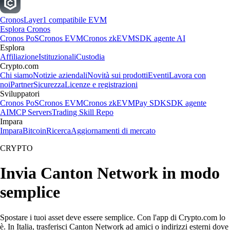
Cronos
Layer1 compatibile EVM
Esplora Cronos
Cronos PoS
Cronos EVM
Cronos zkEVM
SDK agente AI
Esplora
Affiliazione
Istituzionali
Custodia
Crypto.com
Chi siamo
Notizie aziendali
Novità sui prodotti
Eventi
Lavora con
noi
Partner
Sicurezza
Licenze e registrazioni
Sviluppatori
Cronos PoS
Cronos EVM
Cronos zkEVM
Pay SDK
SDK agente
AI
MCP Servers
Trading Skill Repo
Impara
Impara
Bitcoin
Ricerca
Aggiornamenti di mercato
CRYPTO
Invia Canton Network in modo
semplice
Spostare i tuoi asset deve essere semplice. Con l'app di Crypto.com lo
è. In Italia, trasferisci Canton Network ad amici o indirizzi esterni dove