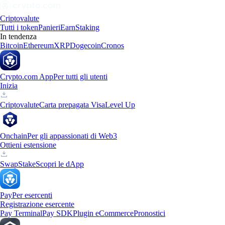
Criptovalute
Tutti i token
Panieri
Earn
Staking
In tendenza
Bitcoin
Ethereum
XRP
Dogecoin
Cronos
Crypto.com App
Per tutti gli utenti
Inizia
Criptovalute
Carta prepagata Visa
Level Up
Onchain
Per gli appassionati di Web3
Ottieni estensione
Swap
Stake
Scopri le dApp
Pay
Per esercenti
Registrazione esercente
Pay Terminal
Pay SDK
Plugin eCommerce
Pronostici