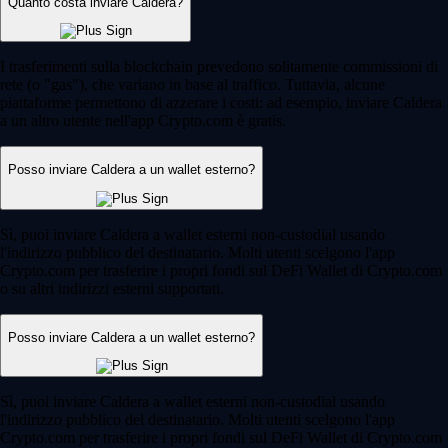
Quanto costa inviare Caldera?
I trasferimenti sulla blockchain prevedono solitamente commissioni di
rete (o "gas"), che variano in base al traffico. Tuttavia, alcune
piattaforme permettono di azzerare i costi: ad esempio, inviare Caldera
a un altro utente nell'app Crypto.com è gratis.
Posso inviare Caldera a un wallet esterno?
Sì, puoi inviare Caldera a wallet esterni non-custodial usando
l'indirizzo pubblico del destinatario. Molti utenti scelgono l'app
Crypto.com per trasferire i propri fondi sul DeFi Wallet di Crypto.com
o su altri indirizzi esterni supportati.
Posso inviare Caldera a un wallet esterno?
Sì, puoi inviare Caldera a wallet esterni non-custodial usando
l'indirizzo pubblico del destinatario. Molti utenti scelgono l'app
Crypto.com per trasferire i propri fondi sul DeFi Wallet di Crypto.com