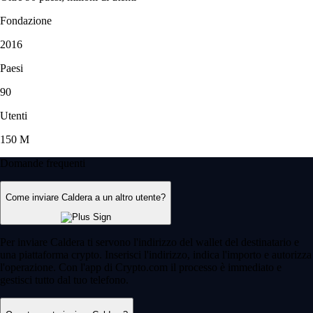
Fondazione
2016
Paesi
90
Utenti
150 M
Domande frequenti
Come inviare Caldera a un altro utente?
Per inviare Caldera ti servono l'indirizzo del wallet del destinatario e
una piattaforma crypto. Inserisci l'indirizzo, indica l'importo e autorizza
l'operazione. Con l'app di Crypto.com il processo è immediato e
gestisci tutto dal tuo telefono.