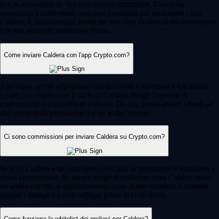
No, le transazioni su blockchain sono immutabili. Una volta
autorizzata e confermata, non puoi annullarla per recuperare i tuoi
Caldera. È fondamentale verificare con cura l'indirizzo del destinatario
e la rete prima di confermare l'invio.
Come inviare Caldera con l'app Crypto.com?
Apri l'app, accedi alla sezione dei tuoi conti e seleziona il tuo wallet
crypto per visualizzare il saldo di Caldera. Scegli l'opzione di
trasferimento e poi quella di prelievo. Da qui, potrai inviare i fondi ad
altri utenti della piattaforma o a un wallet esterno.
Ci sono commissioni per inviare Caldera su Crypto.com?
Se invii Caldera a un altro utente dell'app, la transazione è istantanea e
senza commissioni. Se invece scegli di prelevare i tuoi Caldera verso
un wallet esterno, si applicheranno i costi di rete standard. Controlla
sempre i dettagli e i costi nell'app prima di confermare.
Come funziona la whitelist dei prelievi per Caldera?