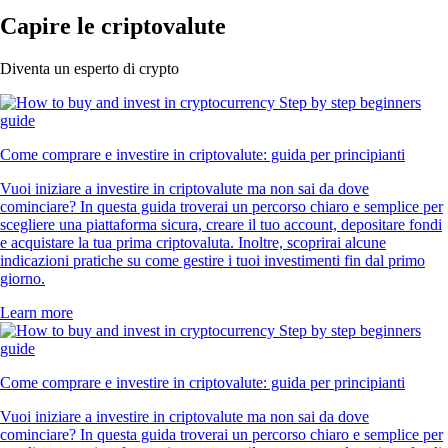
Capire le criptovalute
Diventa un esperto di crypto
Come comprare e investire in criptovalute: guida per principianti
Vuoi iniziare a investire in criptovalute ma non sai da dove
cominciare? In questa guida troverai un percorso chiaro e semplice per
scegliere una piattaforma sicura, creare il tuo account, depositare fondi
e acquistare la tua prima criptovaluta. Inoltre, scoprirai alcune
indicazioni pratiche su come gestire i tuoi investimenti fin dal primo
giorno.
Learn more
Come comprare e investire in criptovalute: guida per principianti
Vuoi iniziare a investire in criptovalute ma non sai da dove
cominciare? In questa guida troverai un percorso chiaro e semplice per