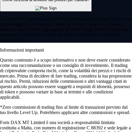
La whitelist è una misura di sicurezza obbligatoria dell'app Crypto.com
per proteggere il tuo account. Prima di inviare Caldera a un nuovo
indirizzo esterno, devi aggiungerlo all'elenco degli indirizzi approvati e
confermare l'operazione con il tuo metodo di protezione preferito,
come la 2FA.
Informazioni importanti
Questo contenuto è a scopo informativo e non deve essere considerato
come una raccomandazione o un consiglio di investimento. Il trading
di criptovalute comporta rischi, come la volatilità dei prezzi e i rischi di
mercato. Prima di decidere di fare trading, considera la tua propensione
al rischio. Premi, riduzioni delle commissioni e altri vantaggi citati in
questo articolo possono essere soggetti a requisiti di idoneità, possesso
di token e possono variare in base ai termini e alle condizioni
applicabili.
*Zero commissioni di trading fino al limite di transazioni previsto dal
tuo livello Level Up. Potrebbero applicarsi altre commissioni e spread.
Foris DAX MT Limited è una società a responsabilità limitata
costituita a Malta, con numero di registrazione C 88392 e sede legale a