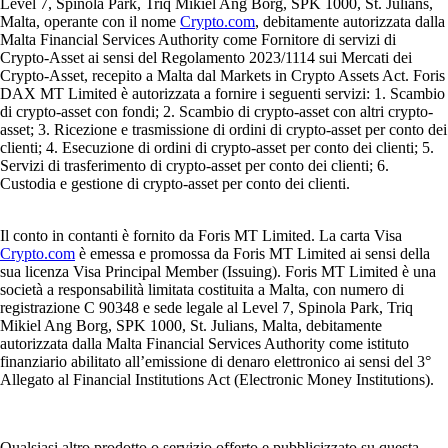
Level 7, Spinola Park, Triq Mikiel Ang Borg, SPK 1000, St. Julians,
Malta, operante con il nome
Crypto.com
, debitamente autorizzata dalla
Malta Financial Services Authority come Fornitore di servizi di
Crypto-Asset ai sensi del Regolamento 2023/1114 sui Mercati dei
Crypto-Asset, recepito a Malta dal Markets in Crypto Assets Act. Foris
DAX MT Limited è autorizzata a fornire i seguenti servizi: 1. Scambio
di crypto-asset con fondi; 2. Scambio di crypto-asset con altri crypto-
asset; 3. Ricezione e trasmissione di ordini di crypto-asset per conto dei
clienti; 4. Esecuzione di ordini di crypto-asset per conto dei clienti; 5.
Servizi di trasferimento di crypto-asset per conto dei clienti; 6.
Custodia e gestione di crypto-asset per conto dei clienti.
Il conto in contanti è fornito da Foris MT Limited. La carta Visa
Crypto.com
è emessa e promossa da Foris MT Limited ai sensi della
sua licenza Visa Principal Member (Issuing). Foris MT Limited è una
società a responsabilità limitata costituita a Malta, con numero di
registrazione C 90348 e sede legale al Level 7, Spinola Park, Triq
Mikiel Ang Borg, SPK 1000, St. Julians, Malta, debitamente
autorizzata dalla Malta Financial Services Authority come istituto
finanziario abilitato all’emissione di denaro elettronico ai sensi del 3°
Allegato al Financial Institutions Act (Electronic Money Institutions).
Qualsiasi altro prodotto o servizio offerto e pubblicizzato su questa