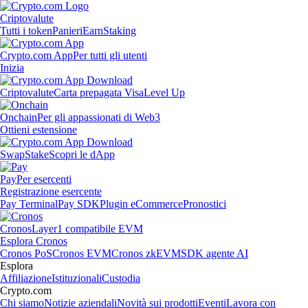
Criptovalute
Tutti i token
Panieri
Earn
Staking
Crypto.com App
Per tutti gli utenti
Inizia
Criptovalute
Carta prepagata Visa
Level Up
Onchain
Per gli appassionati di Web3
Ottieni estensione
Swap
Stake
Scopri le dApp
Pay
Per esercenti
Registrazione esercente
Pay Terminal
Pay SDK
Plugin eCommerce
Pronostici
Cronos
Layer1 compatibile EVM
Esplora Cronos
Cronos PoS
Cronos EVM
Cronos zkEVM
SDK agente AI
Esplora
Affiliazione
Istituzionali
Custodia
Crypto.com
Chi siamo
Notizie aziendali
Novità sui prodotti
Eventi
Lavora con