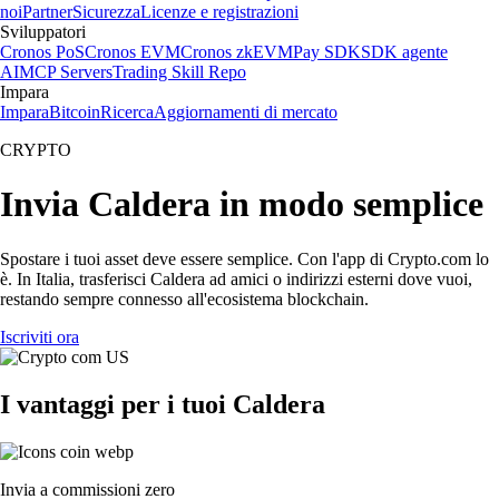
noi
Partner
Sicurezza
Licenze e registrazioni
Sviluppatori
Cronos PoS
Cronos EVM
Cronos zkEVM
Pay SDK
SDK agente
AI
MCP Servers
Trading Skill Repo
Impara
Impara
Bitcoin
Ricerca
Aggiornamenti di mercato
CRYPTO
Invia Caldera in modo semplice
Spostare i tuoi asset deve essere semplice. Con l'app di Crypto.com lo
è. In Italia, trasferisci Caldera ad amici o indirizzi esterni dove vuoi,
restando sempre connesso all'ecosistema blockchain.
Iscriviti ora
I vantaggi per i tuoi Caldera
Invia a commissioni zero