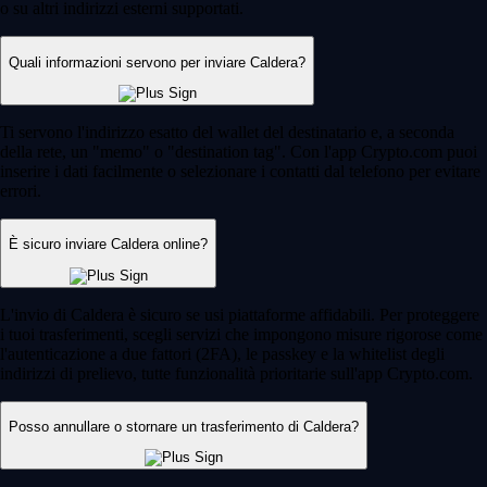
o su altri indirizzi esterni supportati.
Quali informazioni servono per inviare Caldera?
Ti servono l'indirizzo esatto del wallet del destinatario e, a seconda
della rete, un "memo" o "destination tag". Con l'app Crypto.com puoi
inserire i dati facilmente o selezionare i contatti dal telefono per evitare
errori.
È sicuro inviare Caldera online?
L'invio di Caldera è sicuro se usi piattaforme affidabili. Per proteggere
i tuoi trasferimenti, scegli servizi che impongono misure rigorose come
l'autenticazione a due fattori (2FA), le passkey e la whitelist degli
indirizzi di prelievo, tutte funzionalità prioritarie sull'app Crypto.com.
Posso annullare o stornare un trasferimento di Caldera?