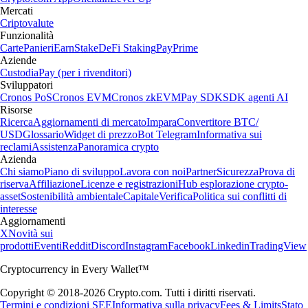
Mercati
Criptovalute
Funzionalità
Carte
Panieri
Earn
Stake
DeFi Staking
Pay
Prime
Aziende
Custodia
Pay (per i rivenditori)
Sviluppatori
Cronos PoS
Cronos EVM
Cronos zkEVM
Pay SDK
SDK agenti AI
Risorse
Ricerca
Aggiornamenti di mercato
Impara
Convertitore BTC/
USD
Glossario
Widget di prezzo
Bot Telegram
Informativa sui
reclami
Assistenza
Panoramica crypto
Azienda
Chi siamo
Piano di sviluppo
Lavora con noi
Partner
Sicurezza
Prova di
riserva
Affiliazione
Licenze e registrazioni
Hub esplorazione crypto-
asset
Sostenibilità ambientale
Capitale
Verifica
Politica sui conflitti di
interesse
Aggiornamenti
X
Novità sui
prodotti
Eventi
Reddit
Discord
Instagram
Facebook
Linkedin
TradingView
Cryptocurrency in Every Wallet™
Copyright © 2018-2026 Crypto.com. Tutti i diritti riservati.
Termini e condizioni SEE
Informativa sulla privacy
Fees & Limits
Stato