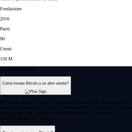
Fondazione
2016
Paesi
90
Utenti
150 M
Domande frequenti
Come inviare Bitcoin a un altro utente?
Per inviare Bitcoin ti servono l'indirizzo del wallet del destinatario e
una piattaforma crypto. Inserisci l'indirizzo, indica l'importo e autorizza
l'operazione. Con l'app di Crypto.com il processo è immediato e
gestisci tutto dal tuo telefono.