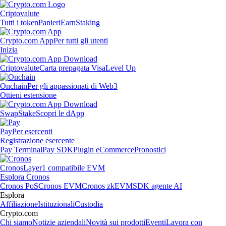
Criptovalute
Tutti i token
Panieri
Earn
Staking
Crypto.com App
Per tutti gli utenti
Inizia
Criptovalute
Carta prepagata Visa
Level Up
Onchain
Per gli appassionati di Web3
Ottieni estensione
Swap
Stake
Scopri le dApp
Pay
Per esercenti
Registrazione esercente
Pay Terminal
Pay SDK
Plugin eCommerce
Pronostici
Cronos
Layer1 compatibile EVM
Esplora Cronos
Cronos PoS
Cronos EVM
Cronos zkEVM
SDK agente AI
Esplora
Affiliazione
Istituzionali
Custodia
Crypto.com
Chi siamo
Notizie aziendali
Novità sui prodotti
Eventi
Lavora con