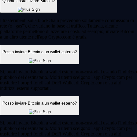
Quanto costa inviare Bitcoin?
I trasferimenti sulla blockchain prevedono solitamente commissioni di
rete (o "gas"), che variano in base al traffico. Tuttavia, alcune
piattaforme permettono di azzerare i costi: ad esempio, inviare Bitcoin
a un altro utente nell'app Crypto.com è gratis.
Posso inviare Bitcoin a un wallet esterno?
Sì, puoi inviare Bitcoin a wallet esterni non-custodial usando l'indirizzo
pubblico del destinatario. Molti utenti scelgono l'app Crypto.com per
trasferire i propri fondi sul DeFi Wallet di Crypto.com o su altri
indirizzi esterni supportati.
Posso inviare Bitcoin a un wallet esterno?
Sì, puoi inviare Bitcoin a wallet esterni non-custodial usando l'indirizzo
pubblico del destinatario. Molti utenti scelgono l'app Crypto.com per
trasferire i propri fondi sul DeFi Wallet di Crypto.com o su altri