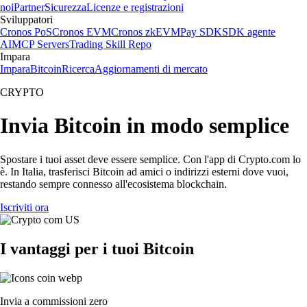
noi
Partner
Sicurezza
Licenze e registrazioni
Sviluppatori
Cronos PoS
Cronos EVM
Cronos zkEVM
Pay SDK
SDK agente
AI
MCP Servers
Trading Skill Repo
Impara
Impara
Bitcoin
Ricerca
Aggiornamenti di mercato
CRYPTO
Invia Bitcoin in modo semplice
Spostare i tuoi asset deve essere semplice. Con l'app di Crypto.com lo
è. In Italia, trasferisci Bitcoin ad amici o indirizzi esterni dove vuoi,
restando sempre connesso all'ecosistema blockchain.
Iscriviti ora
I vantaggi per i tuoi Bitcoin
Invia a commissioni zero