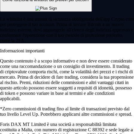
La whitelist è una misura di sicurezza obbligatoria dell'app Crypto.com
per proteggere il tuo account. Prima di inviare Bitcoin a un nuovo
indirizzo esterno, devi aggiungerlo all'elenco degli indirizzi approvati e
confermare l'operazione con il tuo metodo di protezione preferito,
come la 2FA.
Informazioni importanti
Questo contenuto è a scopo informativo e non deve essere considerato
come una raccomandazione o un consiglio di investimento. Il trading
di criptovalute comporta rischi, come la volatilità dei prezzi e i rischi di
mercato. Prima di decidere di fare trading, considera la tua propensione
al rischio. Premi, riduzioni delle commissioni e altri vantaggi citati in
questo articolo possono essere soggetti a requisiti di idoneità, possesso
di token e possono variare in base ai termini e alle condizioni
applicabili.
*Zero commissioni di trading fino al limite di transazioni previsto dal
tuo livello Level Up. Potrebbero applicarsi altre commissioni e spread.
Foris DAX MT Limited è una società a responsabilità limitata
costituita a Malta, con numero di registrazione C 88392 e sede legale a