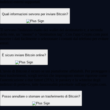
indirizzi esterni supportati.
Quali informazioni servono per inviare Bitcoin?
Ti servono l'indirizzo esatto del wallet del destinatario e, a seconda
della rete, un "memo" o "destination tag". Con l'app Crypto.com puoi
inserire i dati facilmente o selezionare i contatti dal telefono per evitare
errori.
È sicuro inviare Bitcoin online?
L'invio di Bitcoin è sicuro se usi piattaforme affidabili. Per proteggere i
tuoi trasferimenti, scegli servizi che impongono misure rigorose come
l'autenticazione a due fattori (2FA), le passkey e la whitelist degli
indirizzi di prelievo, tutte funzionalità prioritarie sull'app Crypto.com.
Posso annullare o stornare un trasferimento di Bitcoin?