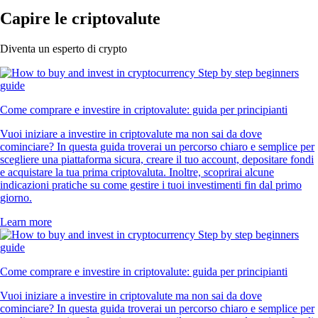
Capire le criptovalute
Diventa un esperto di crypto
Come comprare e investire in criptovalute: guida per principianti
Vuoi iniziare a investire in criptovalute ma non sai da dove
cominciare? In questa guida troverai un percorso chiaro e semplice per
scegliere una piattaforma sicura, creare il tuo account, depositare fondi
e acquistare la tua prima criptovaluta. Inoltre, scoprirai alcune
indicazioni pratiche su come gestire i tuoi investimenti fin dal primo
giorno.
Learn more
Come comprare e investire in criptovalute: guida per principianti
Vuoi iniziare a investire in criptovalute ma non sai da dove
cominciare? In questa guida troverai un percorso chiaro e semplice per