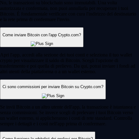
No, le transazioni su blockchain sono immutabili. Una volta
autorizzata e confermata, non puoi annullarla per recuperare i tuoi
Bitcoin. È fondamentale verificare con cura l'indirizzo del destinatario
e la rete prima di confermare l'invio.
Come inviare Bitcoin con l'app Crypto.com?
Apri l'app, accedi alla sezione dei tuoi conti e seleziona il tuo wallet
crypto per visualizzare il saldo di Bitcoin. Scegli l'opzione di
trasferimento e poi quella di prelievo. Da qui, potrai inviare i fondi ad
altri utenti della piattaforma o a un wallet esterno.
Ci sono commissioni per inviare Bitcoin su Crypto.com?
Se invii Bitcoin a un altro utente dell'app, la transazione è istantanea e
senza commissioni. Se invece scegli di prelevare i tuoi Bitcoin verso
un wallet esterno, si applicheranno i costi di rete standard. Controlla
sempre i dettagli e i costi nell'app prima di confermare.
Come funziona la whitelist dei prelievi per Bitcoin?