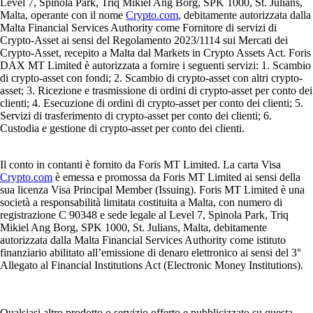
Level 7, Spinola Park, Triq Mikiel Ang Borg, SPK 1000, St. Julians,
Malta, operante con il nome
Crypto.com
, debitamente autorizzata dalla
Malta Financial Services Authority come Fornitore di servizi di
Crypto-Asset ai sensi del Regolamento 2023/1114 sui Mercati dei
Crypto-Asset, recepito a Malta dal Markets in Crypto Assets Act. Foris
DAX MT Limited è autorizzata a fornire i seguenti servizi: 1. Scambio
di crypto-asset con fondi; 2. Scambio di crypto-asset con altri crypto-
asset; 3. Ricezione e trasmissione di ordini di crypto-asset per conto dei
clienti; 4. Esecuzione di ordini di crypto-asset per conto dei clienti; 5.
Servizi di trasferimento di crypto-asset per conto dei clienti; 6.
Custodia e gestione di crypto-asset per conto dei clienti.
Il conto in contanti è fornito da Foris MT Limited. La carta Visa
Crypto.com
è emessa e promossa da Foris MT Limited ai sensi della
sua licenza Visa Principal Member (Issuing). Foris MT Limited è una
società a responsabilità limitata costituita a Malta, con numero di
registrazione C 90348 e sede legale al Level 7, Spinola Park, Triq
Mikiel Ang Borg, SPK 1000, St. Julians, Malta, debitamente
autorizzata dalla Malta Financial Services Authority come istituto
finanziario abilitato all’emissione di denaro elettronico ai sensi del 3°
Allegato al Financial Institutions Act (Electronic Money Institutions).
Qualsiasi altro prodotto o servizio offerto e pubblicizzato su questa