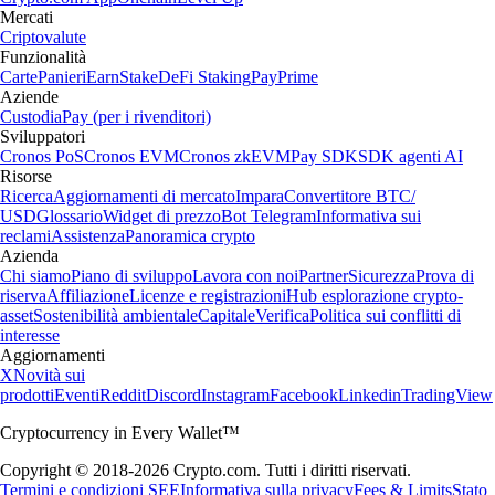
Mercati
Criptovalute
Funzionalità
Carte
Panieri
Earn
Stake
DeFi Staking
Pay
Prime
Aziende
Custodia
Pay (per i rivenditori)
Sviluppatori
Cronos PoS
Cronos EVM
Cronos zkEVM
Pay SDK
SDK agenti AI
Risorse
Ricerca
Aggiornamenti di mercato
Impara
Convertitore BTC/
USD
Glossario
Widget di prezzo
Bot Telegram
Informativa sui
reclami
Assistenza
Panoramica crypto
Azienda
Chi siamo
Piano di sviluppo
Lavora con noi
Partner
Sicurezza
Prova di
riserva
Affiliazione
Licenze e registrazioni
Hub esplorazione crypto-
asset
Sostenibilità ambientale
Capitale
Verifica
Politica sui conflitti di
interesse
Aggiornamenti
X
Novità sui
prodotti
Eventi
Reddit
Discord
Instagram
Facebook
Linkedin
TradingView
Cryptocurrency in Every Wallet™
Copyright © 2018-2026 Crypto.com. Tutti i diritti riservati.
Termini e condizioni SEE
Informativa sulla privacy
Fees & Limits
Stato