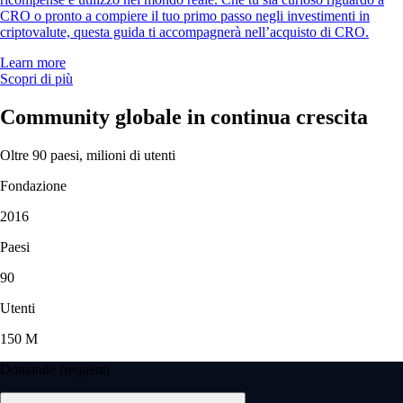
CRO o pronto a compiere il tuo primo passo negli investimenti in
criptovalute, questa guida ti accompagnerà nell’acquisto di CRO.
Learn more
Scopri di più
Community globale in continua crescita
Oltre 90 paesi, milioni di utenti
Fondazione
2016
Paesi
90
Utenti
150 M
Domande frequenti