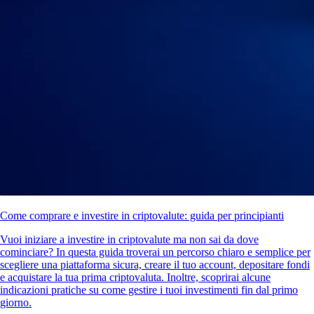
Come comprare e investire in criptovalute: guida per principianti
Vuoi iniziare a investire in criptovalute ma non sai da dove
cominciare? In questa guida troverai un percorso chiaro e semplice per
scegliere una piattaforma sicura, creare il tuo account, depositare fondi
e acquistare la tua prima criptovaluta. Inoltre, scoprirai alcune
indicazioni pratiche su come gestire i tuoi investimenti fin dal primo
giorno.