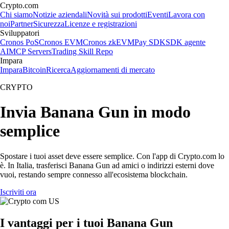
Crypto.com
Chi siamo
Notizie aziendali
Novità sui prodotti
Eventi
Lavora con
noi
Partner
Sicurezza
Licenze e registrazioni
Sviluppatori
Cronos PoS
Cronos EVM
Cronos zkEVM
Pay SDK
SDK agente
AI
MCP Servers
Trading Skill Repo
Impara
Impara
Bitcoin
Ricerca
Aggiornamenti di mercato
CRYPTO
Invia Banana Gun in modo
semplice
Spostare i tuoi asset deve essere semplice. Con l'app di Crypto.com lo
è. In Italia, trasferisci Banana Gun ad amici o indirizzi esterni dove
vuoi, restando sempre connesso all'ecosistema blockchain.
Iscriviti ora
I vantaggi per i tuoi Banana Gun