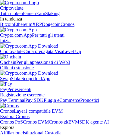
Criptovalute
Tutti i token
Panieri
Earn
Staking
In tendenza
Bitcoin
Ethereum
XRP
Dogecoin
Cronos
Crypto.com App
Per tutti gli utenti
Inizia
Criptovalute
Carta prepagata Visa
Level Up
Onchain
Per gli appassionati di Web3
Ottieni estensione
Swap
Stake
Scopri le dApp
Pay
Per esercenti
Registrazione esercente
Pay Terminal
Pay SDK
Plugin eCommerce
Pronostici
Cronos
Layer1 compatibile EVM
Esplora Cronos
Cronos PoS
Cronos EVM
Cronos zkEVM
SDK agente AI
Esplora
Affiliazione
Istituzionali
Custodia