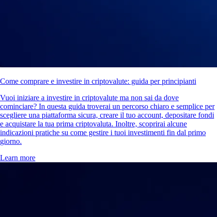
Come comprare e investire in criptovalute: guida per principianti
Vuoi iniziare a investire in criptovalute ma non sai da dove
cominciare? In questa guida troverai un percorso chiaro e semplice per
scegliere una piattaforma sicura, creare il tuo account, depositare fondi
e acquistare la tua prima criptovaluta. Inoltre, scoprirai alcune
indicazioni pratiche su come gestire i tuoi investimenti fin dal primo
giorno.
Learn more