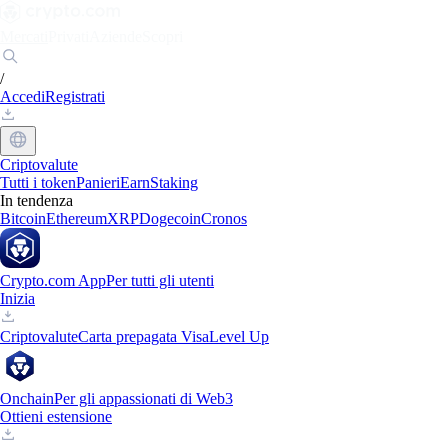
Mercati
Privati
Aziende
Scopri
/
Accedi
Registrati
Criptovalute
Tutti i token
Panieri
Earn
Staking
In tendenza
Bitcoin
Ethereum
XRP
Dogecoin
Cronos
Crypto.com App
Per tutti gli utenti
Inizia
Criptovalute
Carta prepagata Visa
Level Up
Onchain
Per gli appassionati di Web3
Ottieni estensione