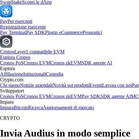
Swap
Stake
Scopri le dApp
Pay
Per esercenti
Registrazione esercente
Pay Terminal
Pay SDK
Plugin eCommerce
Pronostici
Cronos
Layer1 compatibile EVM
Esplora Cronos
Cronos PoS
Cronos EVM
Cronos zkEVM
SDK agente AI
Esplora
Affiliazione
Istituzionali
Custodia
Crypto.com
Chi siamo
Notizie aziendali
Novità sui prodotti
Eventi
Lavora con noi
Par
Sviluppatori
Cronos PoS
Cronos EVM
Cronos zkEVM
Pay SDK
SDK agente AI
MCP
Impara
Impara
Bitcoin
Ricerca
Aggiornamenti di mercato
CRYPTO
Invia Audius in modo semplice