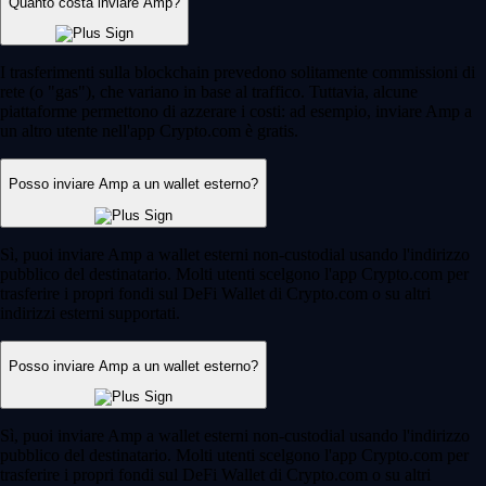
Quanto costa inviare Amp?
I trasferimenti sulla blockchain prevedono solitamente commissioni di
rete (o "gas"), che variano in base al traffico. Tuttavia, alcune
piattaforme permettono di azzerare i costi: ad esempio, inviare Amp a
un altro utente nell'app Crypto.com è gratis.
Posso inviare Amp a un wallet esterno?
Sì, puoi inviare Amp a wallet esterni non-custodial usando l'indirizzo
pubblico del destinatario. Molti utenti scelgono l'app Crypto.com per
trasferire i propri fondi sul DeFi Wallet di Crypto.com o su altri
indirizzi esterni supportati.
Posso inviare Amp a un wallet esterno?
Sì, puoi inviare Amp a wallet esterni non-custodial usando l'indirizzo
pubblico del destinatario. Molti utenti scelgono l'app Crypto.com per
trasferire i propri fondi sul DeFi Wallet di Crypto.com o su altri