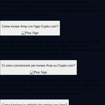
No, le transazioni su blockchain sono immutabili. Una volta
autorizzata e confermata, non puoi annullarla per recuperare i tuoi
Amp. È fondamentale verificare con cura l'indirizzo del destinatario e
la rete prima di confermare l'invio.
Come inviare Amp con l'app Crypto.com?
Apri l'app, accedi alla sezione dei tuoi conti e seleziona il tuo wallet
crypto per visualizzare il saldo di Amp. Scegli l'opzione di
trasferimento e poi quella di prelievo. Da qui, potrai inviare i fondi ad
altri utenti della piattaforma o a un wallet esterno.
Ci sono commissioni per inviare Amp su Crypto.com?
Se invii Amp a un altro utente dell'app, la transazione è istantanea e
senza commissioni. Se invece scegli di prelevare i tuoi Amp verso un
wallet esterno, si applicheranno i costi di rete standard. Controlla
sempre i dettagli e i costi nell'app prima di confermare.
Come funziona la whitelist dei prelievi per Amp?