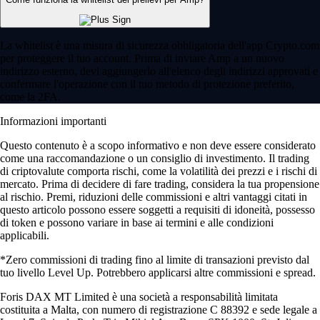
La whitelist è una misura di sicurezza obbligatoria dell'app Crypto.com
per proteggere il tuo account. Prima di inviare Amp a un nuovo
indirizzo esterno, devi aggiungerlo all'elenco degli indirizzi approvati e
confermare l'operazione con il tuo metodo di protezione preferito,
come la 2FA.
Informazioni importanti
Questo contenuto è a scopo informativo e non deve essere considerato
come una raccomandazione o un consiglio di investimento. Il trading
di criptovalute comporta rischi, come la volatilità dei prezzi e i rischi di
mercato. Prima di decidere di fare trading, considera la tua propensione
al rischio. Premi, riduzioni delle commissioni e altri vantaggi citati in
questo articolo possono essere soggetti a requisiti di idoneità, possesso
di token e possono variare in base ai termini e alle condizioni
applicabili.
*Zero commissioni di trading fino al limite di transazioni previsto dal
tuo livello Level Up. Potrebbero applicarsi altre commissioni e spread.
Foris DAX MT Limited è una società a responsabilità limitata
costituita a Malta, con numero di registrazione C 88392 e sede legale a