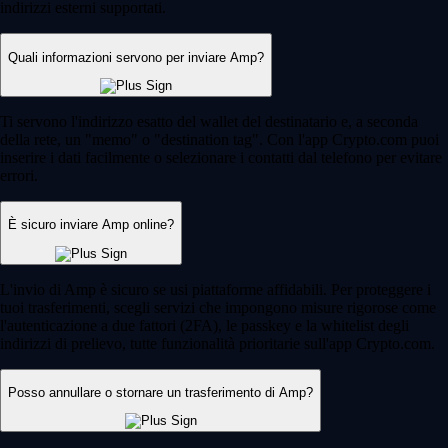
indirizzi esterni supportati.
Quali informazioni servono per inviare Amp?
Ti servono l'indirizzo esatto del wallet del destinatario e, a seconda
della rete, un "memo" o "destination tag". Con l'app Crypto.com puoi
inserire i dati facilmente o selezionare i contatti dal telefono per evitare
errori.
È sicuro inviare Amp online?
L'invio di Amp è sicuro se usi piattaforme affidabili. Per proteggere i
tuoi trasferimenti, scegli servizi che impongono misure rigorose come
l'autenticazione a due fattori (2FA), le passkey e la whitelist degli
indirizzi di prelievo, tutte funzionalità prioritarie sull'app Crypto.com.
Posso annullare o stornare un trasferimento di Amp?