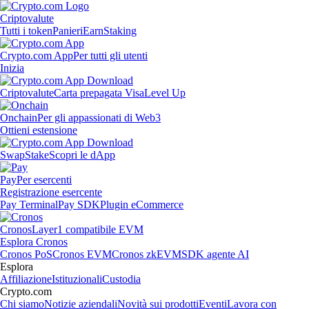
Criptovalute
Tutti i token
Panieri
Earn
Staking
Crypto.com App
Per tutti gli utenti
Inizia
Criptovalute
Carta prepagata Visa
Level Up
Onchain
Per gli appassionati di Web3
Ottieni estensione
Swap
Stake
Scopri le dApp
Pay
Per esercenti
Registrazione esercente
Pay Terminal
Pay SDK
Plugin eCommerce
Cronos
Layer1 compatibile EVM
Esplora Cronos
Cronos PoS
Cronos EVM
Cronos zkEVM
SDK agente AI
Esplora
Affiliazione
Istituzionali
Custodia
Crypto.com
Chi siamo
Notizie aziendali
Novità sui prodotti
Eventi
Lavora con