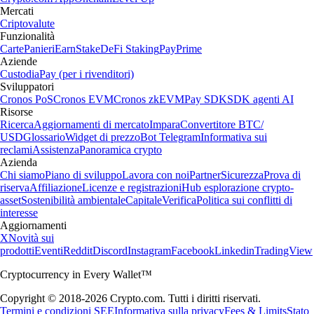
Mercati
Criptovalute
Funzionalità
Carte
Panieri
Earn
Stake
DeFi Staking
Pay
Prime
Aziende
Custodia
Pay (per i rivenditori)
Sviluppatori
Cronos PoS
Cronos EVM
Cronos zkEVM
Pay SDK
SDK agenti AI
Risorse
Ricerca
Aggiornamenti di mercato
Impara
Convertitore BTC/
USD
Glossario
Widget di prezzo
Bot Telegram
Informativa sui
reclami
Assistenza
Panoramica crypto
Azienda
Chi siamo
Piano di sviluppo
Lavora con noi
Partner
Sicurezza
Prova di
riserva
Affiliazione
Licenze e registrazioni
Hub esplorazione crypto-
asset
Sostenibilità ambientale
Capitale
Verifica
Politica sui conflitti di
interesse
Aggiornamenti
X
Novità sui
prodotti
Eventi
Reddit
Discord
Instagram
Facebook
Linkedin
TradingView
Cryptocurrency in Every Wallet™
Copyright © 2018-2026 Crypto.com. Tutti i diritti riservati.
Termini e condizioni SEE
Informativa sulla privacy
Fees & Limits
Stato