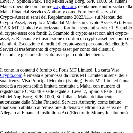
Level 7, Spinola Park, Triq Mikiel Ang Borg, SPK 1000, St. Julians,
Malta, operante con il nome
Crypto.com
, debitamente autorizzata dalla
Malta Financial Services Authority come Fornitore di servizi di
Crypto-Asset ai sensi del Regolamento 2023/1114 sui Mercati dei
Crypto-Asset, recepito a Malta dal Markets in Crypto Assets Act. Foris
DAX MT Limited è autorizzata a fornire i seguenti servizi: 1. Scambio
di crypto-asset con fondi; 2. Scambio di crypto-asset con altri crypto-
asset; 3. Ricezione e trasmissione di ordini di crypto-asset per conto dei
clienti; 4. Esecuzione di ordini di crypto-asset per conto dei clienti; 5.
Servizi di trasferimento di crypto-asset per conto dei clienti; 6.
Custodia e gestione di crypto-asset per conto dei clienti.
Il conto in contanti è fornito da Foris MT Limited. La carta Visa
Crypto.com
è emessa e promossa da Foris MT Limited ai sensi della
sua licenza Visa Principal Member (Issuing). Foris MT Limited è una
società a responsabilità limitata costituita a Malta, con numero di
registrazione C 90348 e sede legale al Level 7, Spinola Park, Triq
Mikiel Ang Borg, SPK 1000, St. Julians, Malta, debitamente
autorizzata dalla Malta Financial Services Authority come istituto
finanziario abilitato all’emissione di denaro elettronico ai sensi del 3°
Allegato al Financial Institutions Act (Electronic Money Institutions).
Qualsiasi altro prodotto o servizio offerto e pubblicizzato su questa