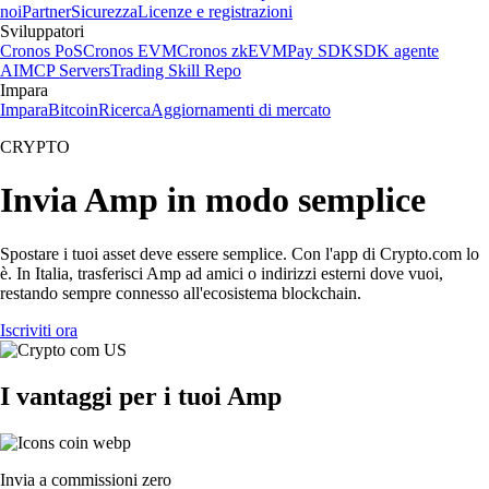
noi
Partner
Sicurezza
Licenze e registrazioni
Sviluppatori
Cronos PoS
Cronos EVM
Cronos zkEVM
Pay SDK
SDK agente
AI
MCP Servers
Trading Skill Repo
Impara
Impara
Bitcoin
Ricerca
Aggiornamenti di mercato
CRYPTO
Invia Amp in modo semplice
Spostare i tuoi asset deve essere semplice. Con l'app di Crypto.com lo
è. In Italia, trasferisci Amp ad amici o indirizzi esterni dove vuoi,
restando sempre connesso all'ecosistema blockchain.
Iscriviti ora
I vantaggi per i tuoi Amp
Invia a commissioni zero