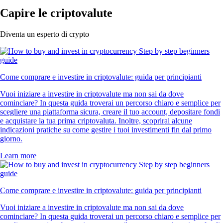
Capire le criptovalute
Diventa un esperto di crypto
Come comprare e investire in criptovalute: guida per principianti
Vuoi iniziare a investire in criptovalute ma non sai da dove
cominciare? In questa guida troverai un percorso chiaro e semplice per
scegliere una piattaforma sicura, creare il tuo account, depositare fondi
e acquistare la tua prima criptovaluta. Inoltre, scoprirai alcune
indicazioni pratiche su come gestire i tuoi investimenti fin dal primo
giorno.
Learn more
Come comprare e investire in criptovalute: guida per principianti
Vuoi iniziare a investire in criptovalute ma non sai da dove
cominciare? In questa guida troverai un percorso chiaro e semplice per