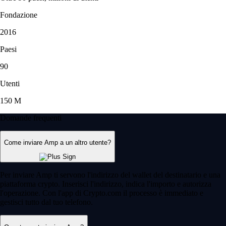
Fondazione
2016
Paesi
90
Utenti
150 M
Domande frequenti
Come inviare Amp a un altro utente?
Per inviare Amp ti servono l'indirizzo del wallet del destinatario e una
piattaforma crypto. Inserisci l'indirizzo, indica l'importo e autorizza
l'operazione. Con l'app di Crypto.com il processo è immediato e
gestisci tutto dal tuo telefono.