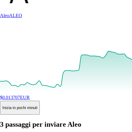
Aleo
ALEO
$
0.013707
EUR
+
1.83
%
24H
Buy
Inizia in pochi minuti
3 passaggi per inviare Aleo