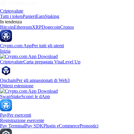
Criptovalute
Tutti i token
Panieri
Earn
Staking
In tendenza
Bitcoin
Ethereum
XRP
Dogecoin
Cronos
Crypto.com App
Per tutti gli utenti
Inizia
Criptovalute
Carta prepagata Visa
Level Up
Onchain
Per gli appassionati di Web3
Ottieni estensione
Swap
Stake
Scopri le dApp
Pay
Per esercenti
Registrazione esercente
Pay Terminal
Pay SDK
Plugin eCommerce
Pronostici