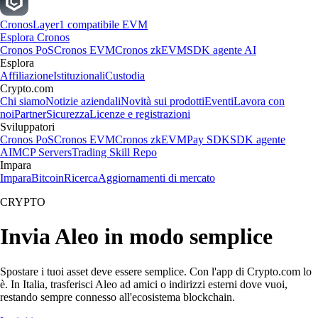
Cronos
Layer1 compatibile EVM
Esplora Cronos
Cronos PoS
Cronos EVM
Cronos zkEVM
SDK agente AI
Esplora
Affiliazione
Istituzionali
Custodia
Crypto.com
Chi siamo
Notizie aziendali
Novità sui prodotti
Eventi
Lavora con
noi
Partner
Sicurezza
Licenze e registrazioni
Sviluppatori
Cronos PoS
Cronos EVM
Cronos zkEVM
Pay SDK
SDK agente
AI
MCP Servers
Trading Skill Repo
Impara
Impara
Bitcoin
Ricerca
Aggiornamenti di mercato
CRYPTO
Invia Aleo in modo semplice
Spostare i tuoi asset deve essere semplice. Con l'app di Crypto.com lo
è. In Italia, trasferisci Aleo ad amici o indirizzi esterni dove vuoi,
restando sempre connesso all'ecosistema blockchain.