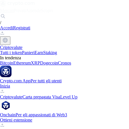
Mercati
Privati
Aziende
Scopri
/
Accedi
Registrati
Criptovalute
Tutti i token
Panieri
Earn
Staking
In tendenza
Bitcoin
Ethereum
XRP
Dogecoin
Cronos
Crypto.com App
Per tutti gli utenti
Inizia
Criptovalute
Carta prepagata Visa
Level Up
Onchain
Per gli appassionati di Web3
Ottieni estensione