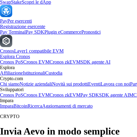
Swap
Stake
Scopri le dApp
Pay
Per esercenti
Registrazione esercente
Pay Terminal
Pay SDK
Plugin eCommerce
Pronostici
Cronos
Layer1 compatibile EVM
Esplora Cronos
Cronos PoS
Cronos EVM
Cronos zkEVM
SDK agente AI
Esplora
Affiliazione
Istituzionali
Custodia
Crypto.com
Chi siamo
Notizie aziendali
Novità sui prodotti
Eventi
Lavora con noi
Par
Sviluppatori
Cronos PoS
Cronos EVM
Cronos zkEVM
Pay SDK
SDK agente AI
MCP
Impara
Impara
Bitcoin
Ricerca
Aggiornamenti di mercato
CRYPTO
Invia Aevo in modo semplice