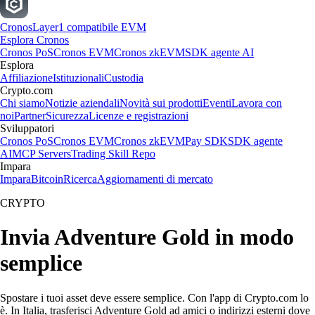
Cronos
Layer1 compatibile EVM
Esplora Cronos
Cronos PoS
Cronos EVM
Cronos zkEVM
SDK agente AI
Esplora
Affiliazione
Istituzionali
Custodia
Crypto.com
Chi siamo
Notizie aziendali
Novità sui prodotti
Eventi
Lavora con
noi
Partner
Sicurezza
Licenze e registrazioni
Sviluppatori
Cronos PoS
Cronos EVM
Cronos zkEVM
Pay SDK
SDK agente
AI
MCP Servers
Trading Skill Repo
Impara
Impara
Bitcoin
Ricerca
Aggiornamenti di mercato
CRYPTO
Invia Adventure Gold in modo
semplice
Spostare i tuoi asset deve essere semplice. Con l'app di Crypto.com lo
è. In Italia, trasferisci Adventure Gold ad amici o indirizzi esterni dove