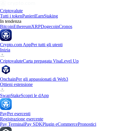
Criptovalute
Tutti i token
Panieri
Earn
Staking
In tendenza
Bitcoin
Ethereum
XRP
Dogecoin
Cronos
Crypto.com App
Per tutti gli utenti
Inizia
Criptovalute
Carta prepagata Visa
Level Up
Onchain
Per gli appassionati di Web3
Ottieni estensione
Swap
Stake
Scopri le dApp
Pay
Per esercenti
Registrazione esercente
Pay Terminal
Pay SDK
Plugin eCommerce
Pronostici