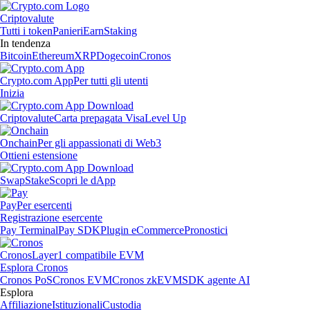
Criptovalute
Tutti i token
Panieri
Earn
Staking
In tendenza
Bitcoin
Ethereum
XRP
Dogecoin
Cronos
Crypto.com App
Per tutti gli utenti
Inizia
Criptovalute
Carta prepagata Visa
Level Up
Onchain
Per gli appassionati di Web3
Ottieni estensione
Swap
Stake
Scopri le dApp
Pay
Per esercenti
Registrazione esercente
Pay Terminal
Pay SDK
Plugin eCommerce
Pronostici
Cronos
Layer1 compatibile EVM
Esplora Cronos
Cronos PoS
Cronos EVM
Cronos zkEVM
SDK agente AI
Esplora
Affiliazione
Istituzionali
Custodia