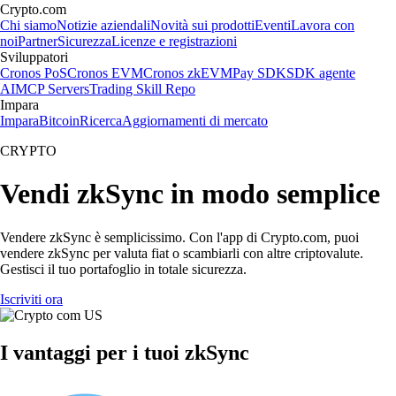
Crypto.com
Chi siamo
Notizie aziendali
Novità sui prodotti
Eventi
Lavora con
noi
Partner
Sicurezza
Licenze e registrazioni
Sviluppatori
Cronos PoS
Cronos EVM
Cronos zkEVM
Pay SDK
SDK agente
AI
MCP Servers
Trading Skill Repo
Impara
Impara
Bitcoin
Ricerca
Aggiornamenti di mercato
CRYPTO
Vendi zkSync in modo semplice
Vendere zkSync è semplicissimo. Con l'app di Crypto.com, puoi
vendere zkSync per valuta fiat o scambiarli con altre criptovalute.
Gestisci il tuo portafoglio in totale sicurezza.
Iscriviti ora
I vantaggi per i tuoi zkSync