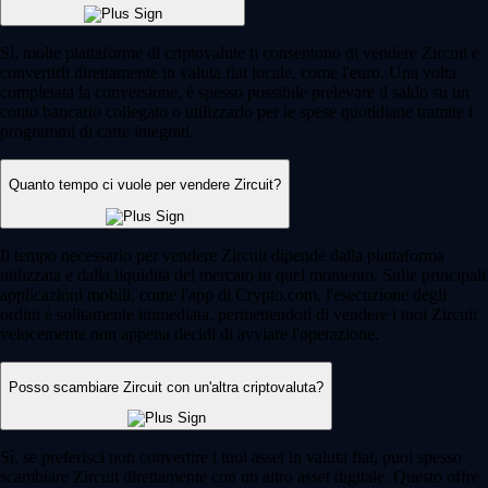
Sì, molte piattaforme di criptovalute ti consentono di vendere Zircuit e
convertirli direttamente in valuta fiat locale, come l'euro. Una volta
completata la conversione, è spesso possibile prelevare il saldo su un
conto bancario collegato o utilizzarlo per le spese quotidiane tramite i
programmi di carte integrati.
Quanto tempo ci vuole per vendere Zircuit?
Il tempo necessario per vendere Zircuit dipende dalla piattaforma
utilizzata e dalla liquidità del mercato in quel momento. Sulle principali
applicazioni mobili, come l'app di Crypto.com, l'esecuzione degli
ordini è solitamente immediata, permettendoti di vendere i tuoi Zircuit
velocemente non appena decidi di avviare l'operazione.
Posso scambiare Zircuit con un'altra criptovaluta?
Sì, se preferisci non convertire i tuoi asset in valuta fiat, puoi spesso
scambiare Zircuit direttamente con un altro asset digitale. Questo offre