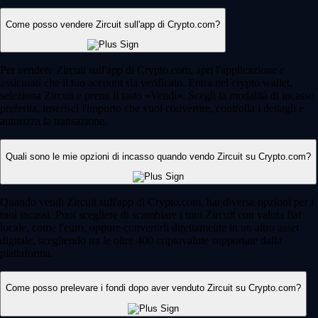
Come posso vendere Zircuit sull'app di Crypto.com?
Per vendere Zircuit sull'app di Crypto.com, apri l'applicazione e
assicurati che il tuo account sia verificato. Entra nel crypto wallet,
seleziona Zircuit e premi il tasto «Vendi». Scegli la modalità di incasso
preferita, inserisci l'importo che vuoi convertire, controlla i dettagli e
autorizza la transazione.
Quali sono le mie opzioni di incasso quando vendo Zircuit su Crypto.com?
Quando vendi Zircuit sull'app di Crypto.com, hai diverse opzioni per i
tuoi incassi. Puoi scegliere di scambiare i tuoi Zircuit con valuta fiat
locale, come l'euro, oppure convertirli direttamente in un altro asset
digitale, scegliendo tra le oltre 400 criptovalute supportate dalla
piattaforma.
Come posso prelevare i fondi dopo aver venduto Zircuit su Crypto.com?