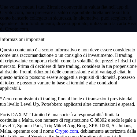
Una volta venduti i tuoi Zircuit e convertiti in valuta fiat nell'app di
Crypto.com, puoi prelevare il saldo disponibile direttamente sul tuo
conto bancario collegato in sicurezza. In alternativa, puoi scegliere di
spendere i tuoi fondi in euro, dove supportato, utilizzando la carta Visa
di Crypto.com.
Informazioni importanti
Questo contenuto è a scopo informativo e non deve essere considerato
come una raccomandazione o un consiglio di investimento. Il trading
di criptovalute comporta rischi, come la volatilità dei prezzi e i rischi di
mercato. Prima di decidere di fare trading, considera la tua propensione
al rischio. Premi, riduzioni delle commissioni e altri vantaggi citati in
questo articolo possono essere soggetti a requisiti di idoneità, possesso
di token e possono variare in base ai termini e alle condizioni
applicabili.
*Zero commissioni di trading fino al limite di transazioni previsto dal
tuo livello Level Up. Potrebbero applicarsi altre commissioni e spread.
Foris DAX MT Limited è una società a responsabilità limitata
costituita a Malta, con numero di registrazione C 88392 e sede legale a
Level 7, Spinola Park, Triq Mikiel Ang Borg, SPK 1000, St. Julians,
Malta, operante con il nome
Crypto.com
, debitamente autorizzata dalla
Malta Financial Services Authority come Fornitore di servizi di