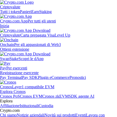
Criptovalute
Tutti i token
Panieri
Earn
Staking
Crypto.com App
Per tutti gli utenti
Inizia
Criptovalute
Carta prepagata Visa
Level Up
Onchain
Per gli appassionati di Web3
Ottieni estensione
Swap
Stake
Scopri le dApp
Pay
Per esercenti
Registrazione esercente
Pay Terminal
Pay SDK
Plugin eCommerce
Pronostici
Cronos
Layer1 compatibile EVM
Esplora Cronos
Cronos PoS
Cronos EVM
Cronos zkEVM
SDK agente AI
Esplora
Affiliazione
Istituzionali
Custodia
Crypto.com
Chi siamo
Notizie aziendali
Novità sui prodotti
Eventi
Lavora con