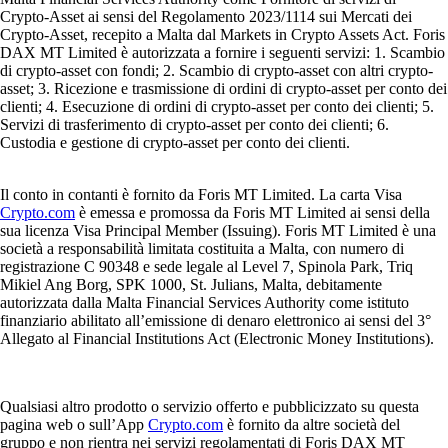
Crypto-Asset ai sensi del Regolamento 2023/1114 sui Mercati dei
Crypto-Asset, recepito a Malta dal Markets in Crypto Assets Act. Foris
DAX MT Limited è autorizzata a fornire i seguenti servizi: 1. Scambio
di crypto-asset con fondi; 2. Scambio di crypto-asset con altri crypto-
asset; 3. Ricezione e trasmissione di ordini di crypto-asset per conto dei
clienti; 4. Esecuzione di ordini di crypto-asset per conto dei clienti; 5.
Servizi di trasferimento di crypto-asset per conto dei clienti; 6.
Custodia e gestione di crypto-asset per conto dei clienti.
Il conto in contanti è fornito da Foris MT Limited. La carta Visa
Crypto.com
è emessa e promossa da Foris MT Limited ai sensi della
sua licenza Visa Principal Member (Issuing). Foris MT Limited è una
società a responsabilità limitata costituita a Malta, con numero di
registrazione C 90348 e sede legale al Level 7, Spinola Park, Triq
Mikiel Ang Borg, SPK 1000, St. Julians, Malta, debitamente
autorizzata dalla Malta Financial Services Authority come istituto
finanziario abilitato all’emissione di denaro elettronico ai sensi del 3°
Allegato al Financial Institutions Act (Electronic Money Institutions).
Qualsiasi altro prodotto o servizio offerto e pubblicizzato su questa
pagina web o sull’App
Crypto.com
è fornito da altre società del
gruppo e non rientra nei servizi regolamentati di Foris DAX MT