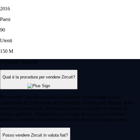
2016
Paesi
90
Utenti
150 M
Domande frequenti
Qual è la procedura per vendere Zircuit?
Per vendere Zircuit si utilizza solitamente un exchange o una
piattaforma di criptovalute per convertire i propri asset digitali. Basta
entrare nel portafoglio, selezionare l'asset e scegliere il metodo di
incasso preferito. Piattaforme come l'app di Crypto.com offrono
interfacce intuitive per gestire queste conversioni in modo pratico.
Posso vendere Zircuit in valuta fiat?