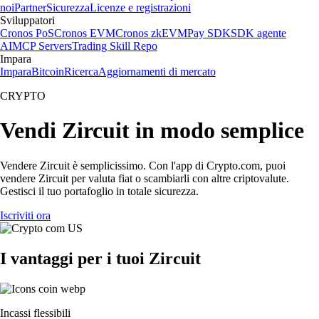
noi
Partner
Sicurezza
Licenze e registrazioni
Sviluppatori
Cronos PoS
Cronos EVM
Cronos zkEVM
Pay SDK
SDK agente
AI
MCP Servers
Trading Skill Repo
Impara
Impara
Bitcoin
Ricerca
Aggiornamenti di mercato
CRYPTO
Vendi Zircuit in modo semplice
Vendere Zircuit è semplicissimo. Con l'app di Crypto.com, puoi
vendere Zircuit per valuta fiat o scambiarli con altre criptovalute.
Gestisci il tuo portafoglio in totale sicurezza.
Iscriviti ora
I vantaggi per i tuoi Zircuit
Incassi flessibili