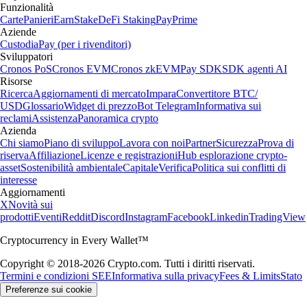
Funzionalità
Carte
Panieri
Earn
Stake
DeFi Staking
Pay
Prime
Aziende
Custodia
Pay (per i rivenditori)
Sviluppatori
Cronos PoS
Cronos EVM
Cronos zkEVM
Pay SDK
SDK agenti AI
Risorse
Ricerca
Aggiornamenti di mercato
Impara
Convertitore BTC/
USD
Glossario
Widget di prezzo
Bot Telegram
Informativa sui
reclami
Assistenza
Panoramica crypto
Azienda
Chi siamo
Piano di sviluppo
Lavora con noi
Partner
Sicurezza
Prova di
riserva
Affiliazione
Licenze e registrazioni
Hub esplorazione crypto-
asset
Sostenibilità ambientale
Capitale
Verifica
Politica sui conflitti di
interesse
Aggiornamenti
X
Novità sui
prodotti
Eventi
Reddit
Discord
Instagram
Facebook
Linkedin
TradingView
Cryptocurrency in Every Wallet™
Copyright © 2018-2026 Crypto.com. Tutti i diritti riservati.
Termini e condizioni SEE
Informativa sulla privacy
Fees & Limits
Stato
Preferenze sui cookie