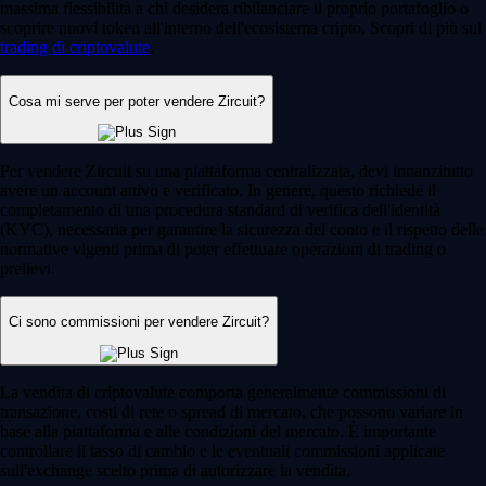
massima flessibilità a chi desidera ribilanciare il proprio portafoglio o
scoprire nuovi token all'interno dell'ecosistema cripto. Scopri di più sul
trading di criptovalute
.
Cosa mi serve per poter vendere Zircuit?
Per vendere Zircuit su una piattaforma centralizzata, devi innanzitutto
avere un account attivo e verificato. In genere, questo richiede il
completamento di una procedura standard di verifica dell'identità
(KYC), necessaria per garantire la sicurezza del conto e il rispetto delle
normative vigenti prima di poter effettuare operazioni di trading o
prelievi.
Ci sono commissioni per vendere Zircuit?
La vendita di criptovalute comporta generalmente commissioni di
transazione, costi di rete o spread di mercato, che possono variare in
base alla piattaforma e alle condizioni del mercato. È importante
controllare il tasso di cambio e le eventuali commissioni applicate
sull'exchange scelto prima di autorizzare la vendita.