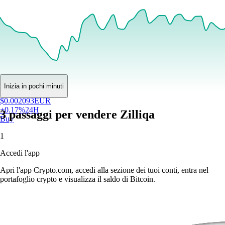
Inizia in pochi minuti
$
0.002093
EUR
+
0.17
%
24H
3 passaggi per vendere Zilliqa
Buy
1
Accedi l'app
Apri l'app Crypto.com, accedi alla sezione dei tuoi conti, entra nel
portafoglio crypto e visualizza il saldo di Bitcoin.