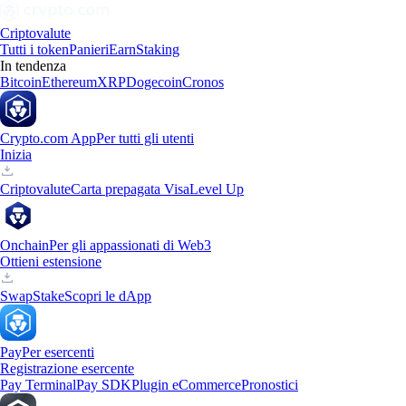
Criptovalute
Tutti i token
Panieri
Earn
Staking
In tendenza
Bitcoin
Ethereum
XRP
Dogecoin
Cronos
Crypto.com App
Per tutti gli utenti
Inizia
Criptovalute
Carta prepagata Visa
Level Up
Onchain
Per gli appassionati di Web3
Ottieni estensione
Swap
Stake
Scopri le dApp
Pay
Per esercenti
Registrazione esercente
Pay Terminal
Pay SDK
Plugin eCommerce
Pronostici