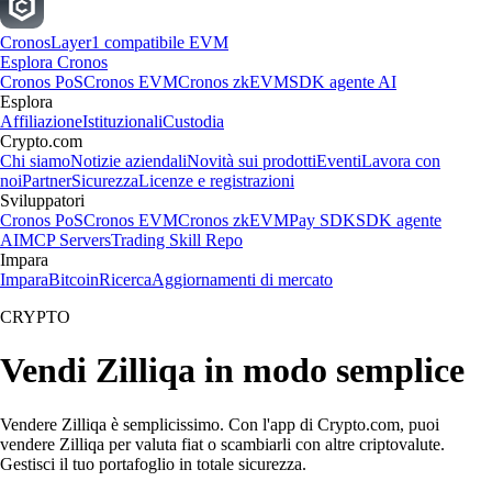
Cronos
Layer1 compatibile EVM
Esplora Cronos
Cronos PoS
Cronos EVM
Cronos zkEVM
SDK agente AI
Esplora
Affiliazione
Istituzionali
Custodia
Crypto.com
Chi siamo
Notizie aziendali
Novità sui prodotti
Eventi
Lavora con
noi
Partner
Sicurezza
Licenze e registrazioni
Sviluppatori
Cronos PoS
Cronos EVM
Cronos zkEVM
Pay SDK
SDK agente
AI
MCP Servers
Trading Skill Repo
Impara
Impara
Bitcoin
Ricerca
Aggiornamenti di mercato
CRYPTO
Vendi Zilliqa in modo semplice
Vendere Zilliqa è semplicissimo. Con l'app di Crypto.com, puoi
vendere Zilliqa per valuta fiat o scambiarli con altre criptovalute.
Gestisci il tuo portafoglio in totale sicurezza.