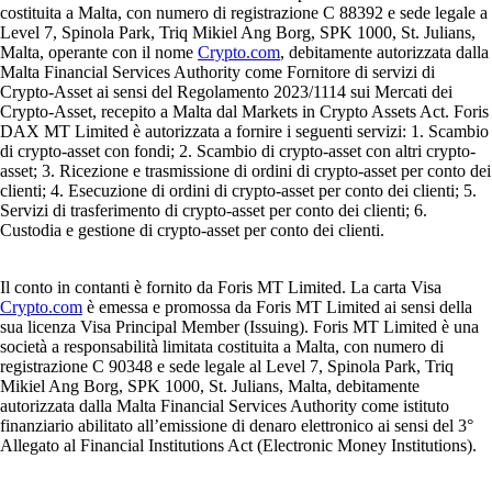
costituita a Malta, con numero di registrazione C 88392 e sede legale a
Level 7, Spinola Park, Triq Mikiel Ang Borg, SPK 1000, St. Julians,
Malta, operante con il nome
Crypto.com
, debitamente autorizzata dalla
Malta Financial Services Authority come Fornitore di servizi di
Crypto-Asset ai sensi del Regolamento 2023/1114 sui Mercati dei
Crypto-Asset, recepito a Malta dal Markets in Crypto Assets Act. Foris
DAX MT Limited è autorizzata a fornire i seguenti servizi: 1. Scambio
di crypto-asset con fondi; 2. Scambio di crypto-asset con altri crypto-
asset; 3. Ricezione e trasmissione di ordini di crypto-asset per conto dei
clienti; 4. Esecuzione di ordini di crypto-asset per conto dei clienti; 5.
Servizi di trasferimento di crypto-asset per conto dei clienti; 6.
Custodia e gestione di crypto-asset per conto dei clienti.
Il conto in contanti è fornito da Foris MT Limited. La carta Visa
Crypto.com
è emessa e promossa da Foris MT Limited ai sensi della
sua licenza Visa Principal Member (Issuing). Foris MT Limited è una
società a responsabilità limitata costituita a Malta, con numero di
registrazione C 90348 e sede legale al Level 7, Spinola Park, Triq
Mikiel Ang Borg, SPK 1000, St. Julians, Malta, debitamente
autorizzata dalla Malta Financial Services Authority come istituto
finanziario abilitato all’emissione di denaro elettronico ai sensi del 3°
Allegato al Financial Institutions Act (Electronic Money Institutions).