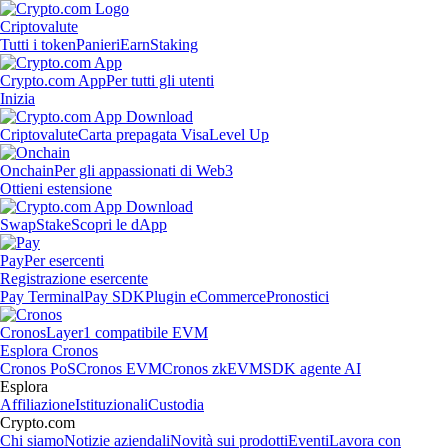
Criptovalute
Tutti i token
Panieri
Earn
Staking
Crypto.com App
Per tutti gli utenti
Inizia
Criptovalute
Carta prepagata Visa
Level Up
Onchain
Per gli appassionati di Web3
Ottieni estensione
Swap
Stake
Scopri le dApp
Pay
Per esercenti
Registrazione esercente
Pay Terminal
Pay SDK
Plugin eCommerce
Pronostici
Cronos
Layer1 compatibile EVM
Esplora Cronos
Cronos PoS
Cronos EVM
Cronos zkEVM
SDK agente AI
Esplora
Affiliazione
Istituzionali
Custodia
Crypto.com
Chi siamo
Notizie aziendali
Novità sui prodotti
Eventi
Lavora con