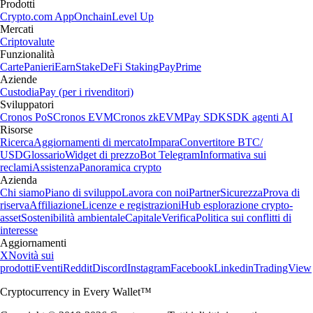
Prodotti
Crypto.com App
Onchain
Level Up
Mercati
Criptovalute
Funzionalità
Carte
Panieri
Earn
Stake
DeFi Staking
Pay
Prime
Aziende
Custodia
Pay (per i rivenditori)
Sviluppatori
Cronos PoS
Cronos EVM
Cronos zkEVM
Pay SDK
SDK agenti AI
Risorse
Ricerca
Aggiornamenti di mercato
Impara
Convertitore BTC/
USD
Glossario
Widget di prezzo
Bot Telegram
Informativa sui
reclami
Assistenza
Panoramica crypto
Azienda
Chi siamo
Piano di sviluppo
Lavora con noi
Partner
Sicurezza
Prova di
riserva
Affiliazione
Licenze e registrazioni
Hub esplorazione crypto-
asset
Sostenibilità ambientale
Capitale
Verifica
Politica sui conflitti di
interesse
Aggiornamenti
X
Novità sui
prodotti
Eventi
Reddit
Discord
Instagram
Facebook
Linkedin
TradingView
Cryptocurrency in Every Wallet™