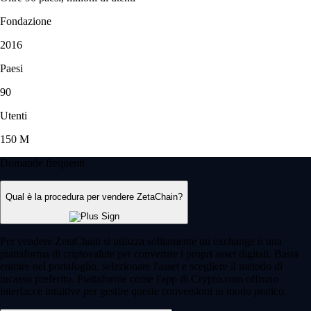
Fondazione
2016
Paesi
90
Utenti
150 M
Domande frequenti
Qual è la procedura per vendere ZetaChain?
Per vendere ZetaChain si utilizza solitamente un exchange o una
piattaforma di criptovalute per convertire i propri asset digitali. Basta
entrare nel portafoglio, selezionare l'asset e scegliere il metodo di
incasso preferito. Piattaforme come l'app di Crypto.com offrono
interfacce intuitive per gestire queste conversioni in modo pratico.