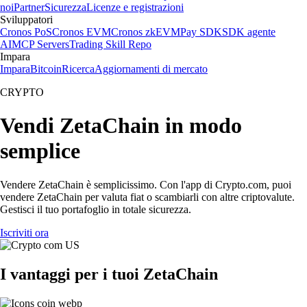
noi
Partner
Sicurezza
Licenze e registrazioni
Sviluppatori
Cronos PoS
Cronos EVM
Cronos zkEVM
Pay SDK
SDK agente
AI
MCP Servers
Trading Skill Repo
Impara
Impara
Bitcoin
Ricerca
Aggiornamenti di mercato
CRYPTO
Vendi ZetaChain in modo
semplice
Vendere ZetaChain è semplicissimo. Con l'app di Crypto.com, puoi
vendere ZetaChain per valuta fiat o scambiarli con altre criptovalute.
Gestisci il tuo portafoglio in totale sicurezza.
Iscriviti ora
I vantaggi per i tuoi ZetaChain