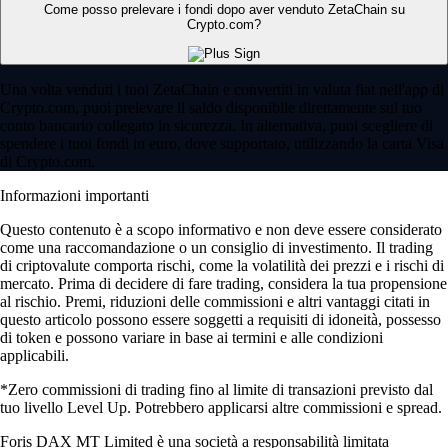
Come posso prelevare i fondi dopo aver venduto ZetaChain su
Crypto.com?
Una volta venduti i tuoi ZetaChain e convertiti in valuta fiat nell'app di
Crypto.com, puoi prelevare il saldo disponibile direttamente sul tuo
conto bancario collegato in sicurezza. In alternativa, puoi scegliere di
spendere i tuoi fondi in euro, dove supportato, utilizzando la carta Visa
di Crypto.com.
Informazioni importanti
Questo contenuto è a scopo informativo e non deve essere considerato
come una raccomandazione o un consiglio di investimento. Il trading
di criptovalute comporta rischi, come la volatilità dei prezzi e i rischi di
mercato. Prima di decidere di fare trading, considera la tua propensione
al rischio. Premi, riduzioni delle commissioni e altri vantaggi citati in
questo articolo possono essere soggetti a requisiti di idoneità, possesso
di token e possono variare in base ai termini e alle condizioni
applicabili.
*Zero commissioni di trading fino al limite di transazioni previsto dal
tuo livello Level Up. Potrebbero applicarsi altre commissioni e spread.
Foris DAX MT Limited è una società a responsabilità limitata