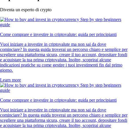
Diventa un esperto di crypto
Come comprare e investire in criptovalute: guida per principianti
Vuoi iniziare a investire in criptovalute ma non sai da dove
cominciare? In questa guida troverai un percorso chiaro e semplice per
scegliere una piattaforma sicura, creare il tuo account, depositare fondi
e acquistare la tua prima criptovaluta. Inoltre, scoprirai alcune
indicazioni pratiche su come gestire i tuoi investimenti fin dal primo
giorno.
Learn more
Come comprare e investire in criptovalute: guida per principianti
Vuoi iniziare a investire in criptovalute ma non sai da dove
cominciare? In questa guida troverai un percorso chiaro e semplice per
scegliere una piattaforma sicura, creare il tuo account, depositare fondi
e acquistare la tua prima criptovaluta. Inoltre, scoprirai alcune