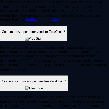
Sì, se preferisci non convertire i tuoi asset in valuta fiat, puoi spesso
scambiare ZetaChain direttamente con un altro asset digitale. Questo
offre massima flessibilità a chi desidera ribilanciare il proprio
portafoglio o scoprire nuovi token all'interno dell'ecosistema cripto.
Scopri di più sul
trading di criptovalute
.
Cosa mi serve per poter vendere ZetaChain?
Per vendere ZetaChain su una piattaforma centralizzata, devi
innanzitutto avere un account attivo e verificato. In genere, questo
richiede il completamento di una procedura standard di verifica
dell'identità (KYC), necessaria per garantire la sicurezza del conto e il
rispetto delle normative vigenti prima di poter effettuare operazioni di
trading o prelievi.
Ci sono commissioni per vendere ZetaChain?
La vendita di criptovalute comporta generalmente commissioni di
transazione, costi di rete o spread di mercato, che possono variare in
base alla piattaforma e alle condizioni del mercato. È importante