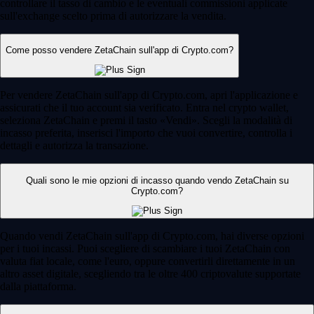
controllare il tasso di cambio e le eventuali commissioni applicate
sull'exchange scelto prima di autorizzare la vendita.
Come posso vendere ZetaChain sull'app di Crypto.com?
Per vendere ZetaChain sull'app di Crypto.com, apri l'applicazione e
assicurati che il tuo account sia verificato. Entra nel crypto wallet,
seleziona ZetaChain e premi il tasto «Vendi». Scegli la modalità di
incasso preferita, inserisci l'importo che vuoi convertire, controlla i
dettagli e autorizza la transazione.
Quali sono le mie opzioni di incasso quando vendo ZetaChain su
Crypto.com?
Quando vendi ZetaChain sull'app di Crypto.com, hai diverse opzioni
per i tuoi incassi. Puoi scegliere di scambiare i tuoi ZetaChain con
valuta fiat locale, come l'euro, oppure convertirli direttamente in un
altro asset digitale, scegliendo tra le oltre 400 criptovalute supportate
dalla piattaforma.