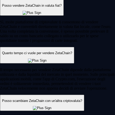
Posso vendere ZetaChain in valuta fiat?
Sì, molte piattaforme di criptovalute ti consentono di vendere
ZetaChain e convertirli direttamente in valuta fiat locale, come l'euro.
Una volta completata la conversione, è spesso possibile prelevare il
saldo su un conto bancario collegato o utilizzarlo per le spese
quotidiane tramite i programmi di carte integrati.
Quanto tempo ci vuole per vendere ZetaChain?
Il tempo necessario per vendere ZetaChain dipende dalla piattaforma
utilizzata e dalla liquidità del mercato in quel momento. Sulle principali
applicazioni mobili, come l'app di Crypto.com, l'esecuzione degli
ordini è solitamente immediata, permettendoti di vendere i tuoi
ZetaChain velocemente non appena decidi di avviare l'operazione.
Posso scambiare ZetaChain con un'altra criptovaluta?