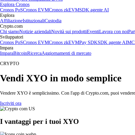
Esplora Cronos
Cronos PoS
Cronos EVM
Cronos zkEVM
SDK agente AI
Esplora
Affiliazione
Istituzionali
Custodia
Crypto.com
Chi siamo
Notizie aziendali
Novità sui prodotti
Eventi
Lavora con noi
Par
Sviluppatori
Cronos PoS
Cronos EVM
Cronos zkEVM
Pay SDK
SDK agente AI
MCP
Impara
Impara
Bitcoin
Ricerca
Aggiornamenti di mercato
CRYPTO
Vendi XYO in modo semplice
Vendere XYO è semplicissimo. Con l'app di Crypto.com, puoi vendere XYO 
Iscriviti ora
I vantaggi per i tuoi XYO