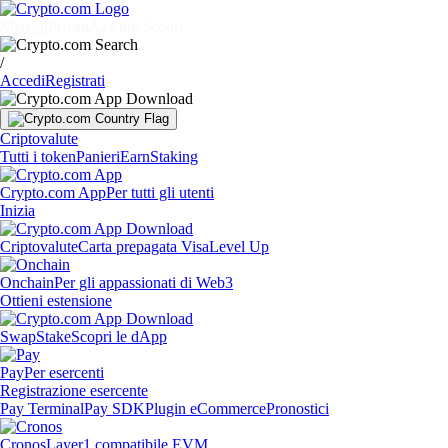
Mercati
Privati
Aziende
Scopri
/
Accedi
Registrati
Criptovalute
Tutti i token
Panieri
Earn
Staking
Crypto.com App
Per tutti gli utenti
Inizia
Criptovalute
Carta prepagata Visa
Level Up
Onchain
Per gli appassionati di Web3
Ottieni estensione
Swap
Stake
Scopri le dApp
Pay
Per esercenti
Registrazione esercente
Pay Terminal
Pay SDK
Plugin eCommerce
Pronostici
Cronos
Layer1 compatibile EVM