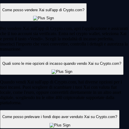
Come posso vendere Xai sull'app di Crypto.com?
Per vendere Xai sull'app di Crypto.com, apri l'applicazione e assicurati
che il tuo account sia verificato. Entra nel crypto wallet, seleziona Xai
e premi il tasto «Vendi». Scegli la modalità di incasso preferita,
inserisci l'importo che vuoi convertire, controlla i dettagli e autorizza la
transazione.
Quali sono le mie opzioni di incasso quando vendo Xai su Crypto.com?
Quando vendi Xai sull'app di Crypto.com, hai diverse opzioni per i
tuoi incassi. Puoi scegliere di scambiare i tuoi Xai con valuta fiat
locale, come l'euro, oppure convertirli direttamente in un altro asset
digitale, scegliendo tra le oltre 400 criptovalute supportate dalla
piattaforma.
Come posso prelevare i fondi dopo aver venduto Xai su Crypto.com?