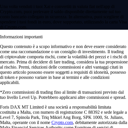
Una volta venduti i tuoi Xai e convertiti in valuta fiat nell'app di
Crypto.com, puoi prelevare il saldo disponibile direttamente sul tuo
conto bancario collegato in sicurezza. In alternativa, puoi scegliere di
spendere i tuoi fondi in euro, dove supportato, utilizzando la carta Visa
di Crypto.com.
Informazioni importanti
Questo contenuto è a scopo informativo e non deve essere considerato
come una raccomandazione o un consiglio di investimento. Il trading
di criptovalute comporta rischi, come la volatilità dei prezzi e i rischi di
mercato. Prima di decidere di fare trading, considera la tua propensione
al rischio. Premi, riduzioni delle commissioni e altri vantaggi citati in
questo articolo possono essere soggetti a requisiti di idoneità, possesso
di token e possono variare in base ai termini e alle condizioni
applicabili.
*Zero commissioni di trading fino al limite di transazioni previsto dal
tuo livello Level Up. Potrebbero applicarsi altre commissioni e spread.
Foris DAX MT Limited è una società a responsabilità limitata
costituita a Malta, con numero di registrazione C 88392 e sede legale a
Level 7, Spinola Park, Triq Mikiel Ang Borg, SPK 1000, St. Julians,
Malta, operante con il nome
Crypto.com
, debitamente autorizzata dalla
Malta Financial Services Authority come Fornitore di servizi di