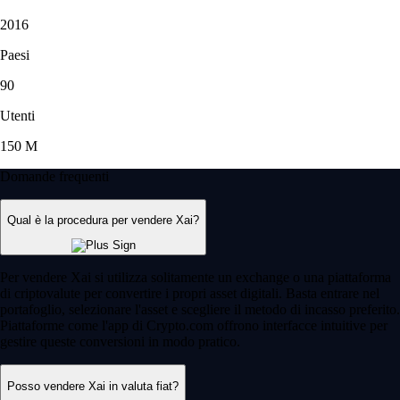
2016
Paesi
90
Utenti
150 M
Domande frequenti
Qual è la procedura per vendere Xai?
Per vendere Xai si utilizza solitamente un exchange o una piattaforma
di criptovalute per convertire i propri asset digitali. Basta entrare nel
portafoglio, selezionare l'asset e scegliere il metodo di incasso preferito.
Piattaforme come l'app di Crypto.com offrono interfacce intuitive per
gestire queste conversioni in modo pratico.
Posso vendere Xai in valuta fiat?