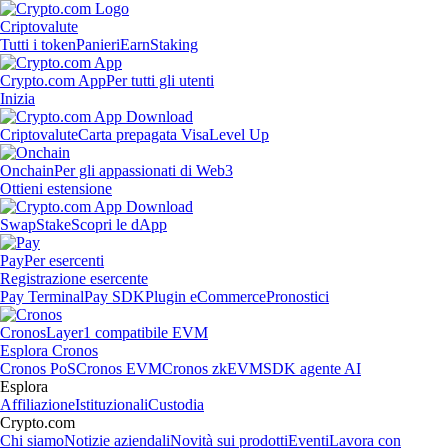
Criptovalute
Tutti i token
Panieri
Earn
Staking
Crypto.com App
Per tutti gli utenti
Inizia
Criptovalute
Carta prepagata Visa
Level Up
Onchain
Per gli appassionati di Web3
Ottieni estensione
Swap
Stake
Scopri le dApp
Pay
Per esercenti
Registrazione esercente
Pay Terminal
Pay SDK
Plugin eCommerce
Pronostici
Cronos
Layer1 compatibile EVM
Esplora Cronos
Cronos PoS
Cronos EVM
Cronos zkEVM
SDK agente AI
Esplora
Affiliazione
Istituzionali
Custodia
Crypto.com
Chi siamo
Notizie aziendali
Novità sui prodotti
Eventi
Lavora con