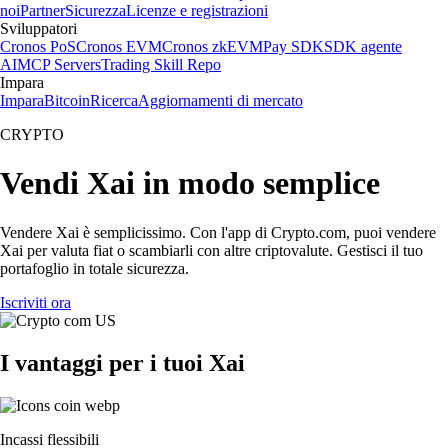
noi
Partner
Sicurezza
Licenze e registrazioni
Sviluppatori
Cronos PoS
Cronos EVM
Cronos zkEVM
Pay SDK
SDK agente
AI
MCP Servers
Trading Skill Repo
Impara
Impara
Bitcoin
Ricerca
Aggiornamenti di mercato
CRYPTO
Vendi Xai in modo semplice
Vendere Xai è semplicissimo. Con l'app di Crypto.com, puoi vendere
Xai per valuta fiat o scambiarli con altre criptovalute. Gestisci il tuo
portafoglio in totale sicurezza.
Iscriviti ora
I vantaggi per i tuoi Xai
Incassi flessibili