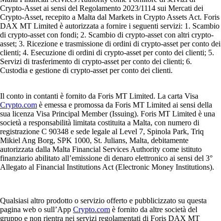
Crypto-Asset ai sensi del Regolamento 2023/1114 sui Mercati dei
Crypto-Asset, recepito a Malta dal Markets in Crypto Assets Act. Foris
DAX MT Limited è autorizzata a fornire i seguenti servizi: 1. Scambio
di crypto-asset con fondi; 2. Scambio di crypto-asset con altri crypto-
asset; 3. Ricezione e trasmissione di ordini di crypto-asset per conto dei
clienti; 4. Esecuzione di ordini di crypto-asset per conto dei clienti; 5.
Servizi di trasferimento di crypto-asset per conto dei clienti; 6.
Custodia e gestione di crypto-asset per conto dei clienti.
Il conto in contanti è fornito da Foris MT Limited. La carta Visa
Crypto.com
è emessa e promossa da Foris MT Limited ai sensi della
sua licenza Visa Principal Member (Issuing). Foris MT Limited è una
società a responsabilità limitata costituita a Malta, con numero di
registrazione C 90348 e sede legale al Level 7, Spinola Park, Triq
Mikiel Ang Borg, SPK 1000, St. Julians, Malta, debitamente
autorizzata dalla Malta Financial Services Authority come istituto
finanziario abilitato all’emissione di denaro elettronico ai sensi del 3°
Allegato al Financial Institutions Act (Electronic Money Institutions).
Qualsiasi altro prodotto o servizio offerto e pubblicizzato su questa
pagina web o sull’App
Crypto.com
è fornito da altre società del
gruppo e non rientra nei servizi regolamentati di Foris DAX MT