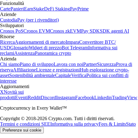
Funzionalità
Carte
Panieri
Earn
Stake
DeFi Staking
Pay
Prime
Aziende
Custodia
Pay (per i rivenditori)
Sviluppatori
Cronos PoS
Cronos EVM
Cronos zkEVM
Pay SDK
SDK agenti AI
Risorse
Ricerca
Aggiornamenti di mercato
Impara
Convertitore BTC/
USD
Glossario
Widget di prezzo
Bot Telegram
Informativa sui
reclami
Assistenza
Panoramica crypto
Azienda
Chi siamo
Piano di sviluppo
Lavora con noi
Partner
Sicurezza
Prova di
riserva
Affiliazione
Licenze e registrazioni
Hub esplorazione crypto-
asset
Sostenibilità ambientale
Capitale
Verifica
Politica sui conflitti di
interesse
Aggiornamenti
X
Novità sui
prodotti
Eventi
Reddit
Discord
Instagram
Facebook
Linkedin
TradingView
Cryptocurrency in Every Wallet™
Copyright © 2018-2026 Crypto.com. Tutti i diritti riservati.
Termini e condizioni SEE
Informativa sulla privacy
Fees & Limits
Stato
Preferenze sui cookie