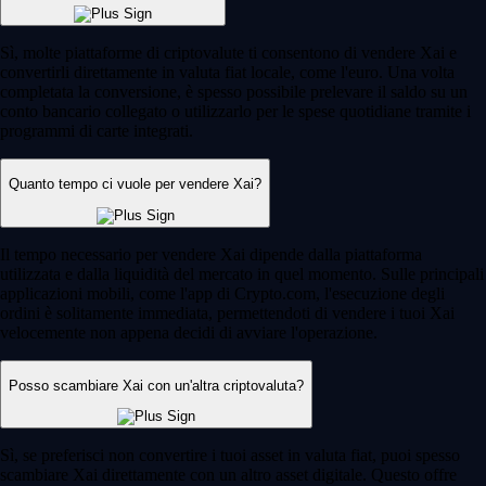
Sì, molte piattaforme di criptovalute ti consentono di vendere Xai e
convertirli direttamente in valuta fiat locale, come l'euro. Una volta
completata la conversione, è spesso possibile prelevare il saldo su un
conto bancario collegato o utilizzarlo per le spese quotidiane tramite i
programmi di carte integrati.
Quanto tempo ci vuole per vendere Xai?
Il tempo necessario per vendere Xai dipende dalla piattaforma
utilizzata e dalla liquidità del mercato in quel momento. Sulle principali
applicazioni mobili, come l'app di Crypto.com, l'esecuzione degli
ordini è solitamente immediata, permettendoti di vendere i tuoi Xai
velocemente non appena decidi di avviare l'operazione.
Posso scambiare Xai con un'altra criptovaluta?
Sì, se preferisci non convertire i tuoi asset in valuta fiat, puoi spesso
scambiare Xai direttamente con un altro asset digitale. Questo offre