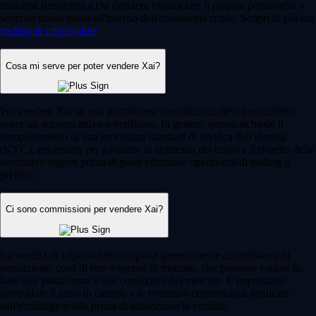
massima flessibilità a chi desidera ribilanciare il proprio portafoglio o
scoprire nuovi token all'interno dell'ecosistema cripto. Scopri di più sul
trading di criptovalute
.
Cosa mi serve per poter vendere Xai?
Per vendere Xai su una piattaforma centralizzata, devi innanzitutto
avere un account attivo e verificato. In genere, questo richiede il
completamento di una procedura standard di verifica dell'identità
(KYC), necessaria per garantire la sicurezza del conto e il rispetto delle
normative vigenti prima di poter effettuare operazioni di trading o
prelievi.
Ci sono commissioni per vendere Xai?
La vendita di criptovalute comporta generalmente commissioni di
transazione, costi di rete o spread di mercato, che possono variare in
base alla piattaforma e alle condizioni del mercato. È importante
controllare il tasso di cambio e le eventuali commissioni applicate
sull'exchange scelto prima di autorizzare la vendita.