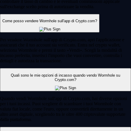
controllare il tasso di cambio e le eventuali commissioni applicate
sull'exchange scelto prima di autorizzare la vendita.
Come posso vendere Wormhole sull'app di Crypto.com?
Per vendere Wormhole sull'app di Crypto.com, apri l'applicazione e
assicurati che il tuo account sia verificato. Entra nel crypto wallet,
seleziona Wormhole e premi il tasto «Vendi». Scegli la modalità di
incasso preferita, inserisci l'importo che vuoi convertire, controlla i
dettagli e autorizza la transazione.
Quali sono le mie opzioni di incasso quando vendo Wormhole su
Crypto.com?
Quando vendi Wormhole sull'app di Crypto.com, hai diverse opzioni
per i tuoi incassi. Puoi scegliere di scambiare i tuoi Wormhole con
valuta fiat locale, come l'euro, oppure convertirli direttamente in un
altro asset digitale, scegliendo tra le oltre 400 criptovalute supportate
dalla piattaforma.