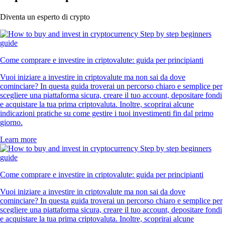
Diventa un esperto di crypto
Come comprare e investire in criptovalute: guida per principianti
Vuoi iniziare a investire in criptovalute ma non sai da dove
cominciare? In questa guida troverai un percorso chiaro e semplice per
scegliere una piattaforma sicura, creare il tuo account, depositare fondi
e acquistare la tua prima criptovaluta. Inoltre, scoprirai alcune
indicazioni pratiche su come gestire i tuoi investimenti fin dal primo
giorno.
Learn more
Come comprare e investire in criptovalute: guida per principianti
Vuoi iniziare a investire in criptovalute ma non sai da dove
cominciare? In questa guida troverai un percorso chiaro e semplice per
scegliere una piattaforma sicura, creare il tuo account, depositare fondi
e acquistare la tua prima criptovaluta. Inoltre, scoprirai alcune