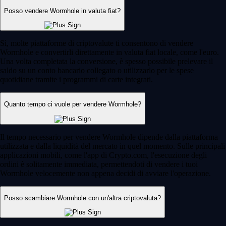
Posso vendere Wormhole in valuta fiat?
Sì, molte piattaforme di criptovalute ti consentono di vendere
Wormhole e convertirli direttamente in valuta fiat locale, come l'euro.
Una volta completata la conversione, è spesso possibile prelevare il
saldo su un conto bancario collegato o utilizzarlo per le spese
quotidiane tramite i programmi di carte integrati.
Quanto tempo ci vuole per vendere Wormhole?
Il tempo necessario per vendere Wormhole dipende dalla piattaforma
utilizzata e dalla liquidità del mercato in quel momento. Sulle principali
applicazioni mobili, come l'app di Crypto.com, l'esecuzione degli
ordini è solitamente immediata, permettendoti di vendere i tuoi
Wormhole velocemente non appena decidi di avviare l'operazione.
Posso scambiare Wormhole con un'altra criptovaluta?