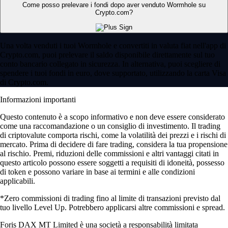
Come posso prelevare i fondi dopo aver venduto Wormhole su
Crypto.com?
Una volta venduti i tuoi Wormhole e convertiti in valuta fiat nell'app di
Crypto.com, puoi prelevare il saldo disponibile direttamente sul tuo
conto bancario collegato in sicurezza. In alternativa, puoi scegliere di
spendere i tuoi fondi in euro, dove supportato, utilizzando la carta Visa
di Crypto.com.
Informazioni importanti
Questo contenuto è a scopo informativo e non deve essere considerato
come una raccomandazione o un consiglio di investimento. Il trading
di criptovalute comporta rischi, come la volatilità dei prezzi e i rischi di
mercato. Prima di decidere di fare trading, considera la tua propensione
al rischio. Premi, riduzioni delle commissioni e altri vantaggi citati in
questo articolo possono essere soggetti a requisiti di idoneità, possesso
di token e possono variare in base ai termini e alle condizioni
applicabili.
*Zero commissioni di trading fino al limite di transazioni previsto dal
tuo livello Level Up. Potrebbero applicarsi altre commissioni e spread.
Foris DAX MT Limited è una società a responsabilità limitata