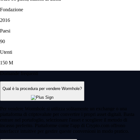
Fondazione
2016
Paesi
90
Utenti
150 M
Domande frequenti
Qual è la procedura per vendere Wormhole?
Per vendere Wormhole si utilizza solitamente un exchange o una
piattaforma di criptovalute per convertire i propri asset digitali. Basta
entrare nel portafoglio, selezionare l'asset e scegliere il metodo di
incasso preferito. Piattaforme come l'app di Crypto.com offrono
interfacce intuitive per gestire queste conversioni in modo pratico.