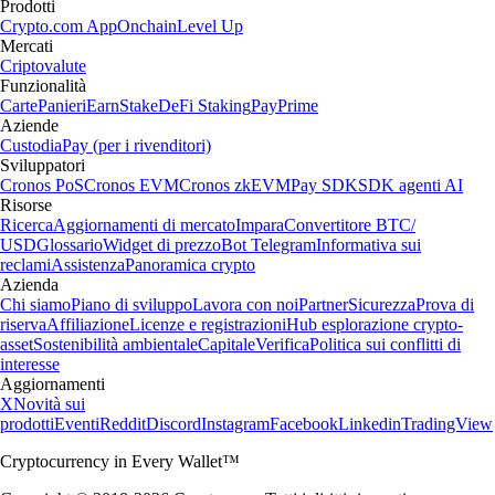
Prodotti
Crypto.com App
Onchain
Level Up
Mercati
Criptovalute
Funzionalità
Carte
Panieri
Earn
Stake
DeFi Staking
Pay
Prime
Aziende
Custodia
Pay (per i rivenditori)
Sviluppatori
Cronos PoS
Cronos EVM
Cronos zkEVM
Pay SDK
SDK agenti AI
Risorse
Ricerca
Aggiornamenti di mercato
Impara
Convertitore BTC/
USD
Glossario
Widget di prezzo
Bot Telegram
Informativa sui
reclami
Assistenza
Panoramica crypto
Azienda
Chi siamo
Piano di sviluppo
Lavora con noi
Partner
Sicurezza
Prova di
riserva
Affiliazione
Licenze e registrazioni
Hub esplorazione crypto-
asset
Sostenibilità ambientale
Capitale
Verifica
Politica sui conflitti di
interesse
Aggiornamenti
X
Novità sui
prodotti
Eventi
Reddit
Discord
Instagram
Facebook
Linkedin
TradingView
Cryptocurrency in Every Wallet™