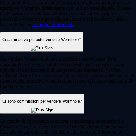
Sì, se preferisci non convertire i tuoi asset in valuta fiat, puoi spesso
scambiare Wormhole direttamente con un altro asset digitale. Questo
offre massima flessibilità a chi desidera ribilanciare il proprio
portafoglio o scoprire nuovi token all'interno dell'ecosistema cripto.
Scopri di più sul
trading di criptovalute
.
Cosa mi serve per poter vendere Wormhole?
Per vendere Wormhole su una piattaforma centralizzata, devi
innanzitutto avere un account attivo e verificato. In genere, questo
richiede il completamento di una procedura standard di verifica
dell'identità (KYC), necessaria per garantire la sicurezza del conto e il
rispetto delle normative vigenti prima di poter effettuare operazioni di
trading o prelievi.
Ci sono commissioni per vendere Wormhole?
La vendita di criptovalute comporta generalmente commissioni di
transazione, costi di rete o spread di mercato, che possono variare in
base alla piattaforma e alle condizioni del mercato. È importante