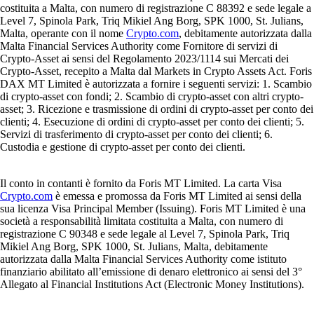
costituita a Malta, con numero di registrazione C 88392 e sede legale a
Level 7, Spinola Park, Triq Mikiel Ang Borg, SPK 1000, St. Julians,
Malta, operante con il nome
Crypto.com
, debitamente autorizzata dalla
Malta Financial Services Authority come Fornitore di servizi di
Crypto-Asset ai sensi del Regolamento 2023/1114 sui Mercati dei
Crypto-Asset, recepito a Malta dal Markets in Crypto Assets Act. Foris
DAX MT Limited è autorizzata a fornire i seguenti servizi: 1. Scambio
di crypto-asset con fondi; 2. Scambio di crypto-asset con altri crypto-
asset; 3. Ricezione e trasmissione di ordini di crypto-asset per conto dei
clienti; 4. Esecuzione di ordini di crypto-asset per conto dei clienti; 5.
Servizi di trasferimento di crypto-asset per conto dei clienti; 6.
Custodia e gestione di crypto-asset per conto dei clienti.
Il conto in contanti è fornito da Foris MT Limited. La carta Visa
Crypto.com
è emessa e promossa da Foris MT Limited ai sensi della
sua licenza Visa Principal Member (Issuing). Foris MT Limited è una
società a responsabilità limitata costituita a Malta, con numero di
registrazione C 90348 e sede legale al Level 7, Spinola Park, Triq
Mikiel Ang Borg, SPK 1000, St. Julians, Malta, debitamente
autorizzata dalla Malta Financial Services Authority come istituto
finanziario abilitato all’emissione di denaro elettronico ai sensi del 3°
Allegato al Financial Institutions Act (Electronic Money Institutions).