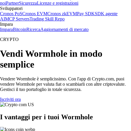
noi
Partner
Sicurezza
Licenze e registrazioni
Sviluppatori
Cronos PoS
Cronos EVM
Cronos zkEVM
Pay SDK
SDK agente
AI
MCP Servers
Trading Skill Repo
Impara
Impara
Bitcoin
Ricerca
Aggiornamenti di mercato
CRYPTO
Vendi Wormhole in modo
semplice
Vendere Wormhole è semplicissimo. Con l'app di Crypto.com, puoi
vendere Wormhole per valuta fiat o scambiarli con altre criptovalute.
Gestisci il tuo portafoglio in totale sicurezza.
Iscriviti ora
I vantaggi per i tuoi Wormhole