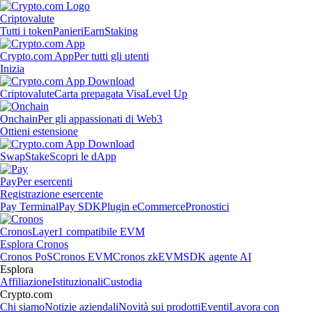
Criptovalute
Tutti i token
Panieri
Earn
Staking
Crypto.com App
Per tutti gli utenti
Inizia
Criptovalute
Carta prepagata Visa
Level Up
Onchain
Per gli appassionati di Web3
Ottieni estensione
Swap
Stake
Scopri le dApp
Pay
Per esercenti
Registrazione esercente
Pay Terminal
Pay SDK
Plugin eCommerce
Pronostici
Cronos
Layer1 compatibile EVM
Esplora Cronos
Cronos PoS
Cronos EVM
Cronos zkEVM
SDK agente AI
Esplora
Affiliazione
Istituzionali
Custodia
Crypto.com
Chi siamo
Notizie aziendali
Novità sui prodotti
Eventi
Lavora con