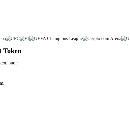
t Token
ken, puoi:
om.