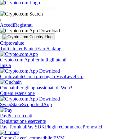
Mercati
Privati
Aziende
Scopri
/
Accedi
Registrati
Criptovalute
Tutti i token
Panieri
Earn
Staking
Crypto.com App
Per tutti gli utenti
Inizia
Criptovalute
Carta prepagata Visa
Level Up
Onchain
Per gli appassionati di Web3
Ottieni estensione
Swap
Stake
Scopri le dApp
Pay
Per esercenti
Registrazione esercente
Pay Terminal
Pay SDK
Plugin eCommerce
Pronostici
Cronos
Layer1 compatibile EVM