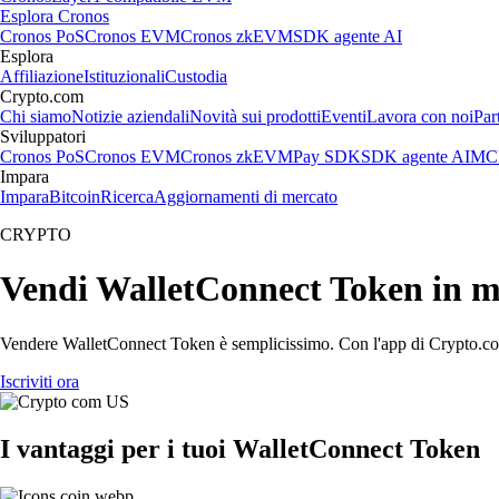
Esplora Cronos
Cronos PoS
Cronos EVM
Cronos zkEVM
SDK agente AI
Esplora
Affiliazione
Istituzionali
Custodia
Crypto.com
Chi siamo
Notizie aziendali
Novità sui prodotti
Eventi
Lavora con noi
Par
Sviluppatori
Cronos PoS
Cronos EVM
Cronos zkEVM
Pay SDK
SDK agente AI
MCP
Impara
Impara
Bitcoin
Ricerca
Aggiornamenti di mercato
CRYPTO
Vendi WalletConnect Token in m
Vendere WalletConnect Token è semplicissimo. Con l'app di Crypto.com, p
Iscriviti ora
I vantaggi per i tuoi WalletConnect Token