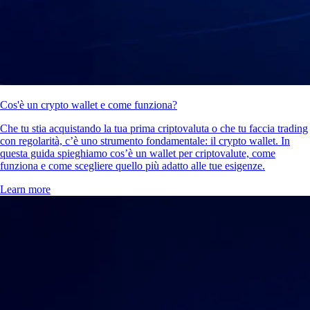
Cos'è un crypto wallet e come funziona?
Che tu stia acquistando la tua prima criptovaluta o che tu faccia trading
con regolarità, c’è uno strumento fondamentale: il crypto wallet. In
questa guida spieghiamo cos’è un wallet per criptovalute, come
funziona e come scegliere quello più adatto alle tue esigenze.
Learn more