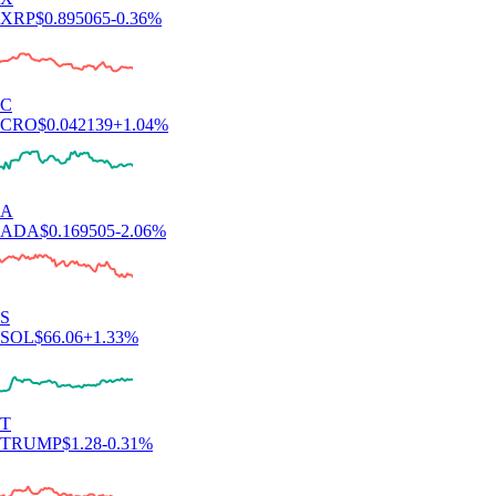
XRP
$
0.895065
-0.36
%
C
CRO
$
0.042139
+
1.04
%
A
ADA
$
0.169505
-2.06
%
S
SOL
$
66.06
+
1.33
%
T
TRUMP
$
1.28
-0.31
%