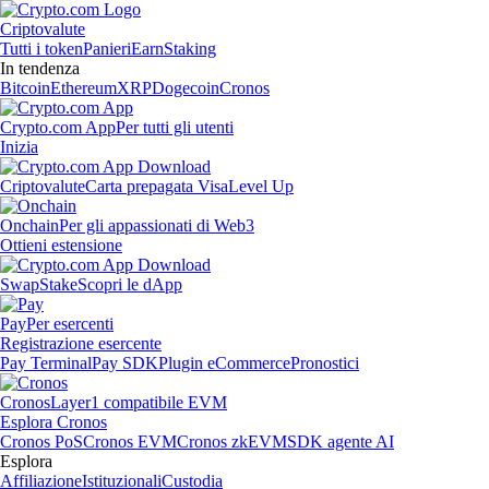
Criptovalute
Tutti i token
Panieri
Earn
Staking
In tendenza
Bitcoin
Ethereum
XRP
Dogecoin
Cronos
Crypto.com App
Per tutti gli utenti
Inizia
Criptovalute
Carta prepagata Visa
Level Up
Onchain
Per gli appassionati di Web3
Ottieni estensione
Swap
Stake
Scopri le dApp
Pay
Per esercenti
Registrazione esercente
Pay Terminal
Pay SDK
Plugin eCommerce
Pronostici
Cronos
Layer1 compatibile EVM
Esplora Cronos
Cronos PoS
Cronos EVM
Cronos zkEVM
SDK agente AI
Esplora
Affiliazione
Istituzionali
Custodia