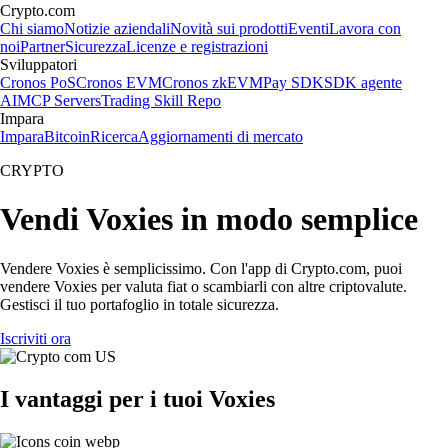
Crypto.com
Chi siamo
Notizie aziendali
Novità sui prodotti
Eventi
Lavora con
noi
Partner
Sicurezza
Licenze e registrazioni
Sviluppatori
Cronos PoS
Cronos EVM
Cronos zkEVM
Pay SDK
SDK agente
AI
MCP Servers
Trading Skill Repo
Impara
Impara
Bitcoin
Ricerca
Aggiornamenti di mercato
CRYPTO
Vendi Voxies in modo semplice
Vendere Voxies è semplicissimo. Con l'app di Crypto.com, puoi
vendere Voxies per valuta fiat o scambiarli con altre criptovalute.
Gestisci il tuo portafoglio in totale sicurezza.
Iscriviti ora
I vantaggi per i tuoi Voxies