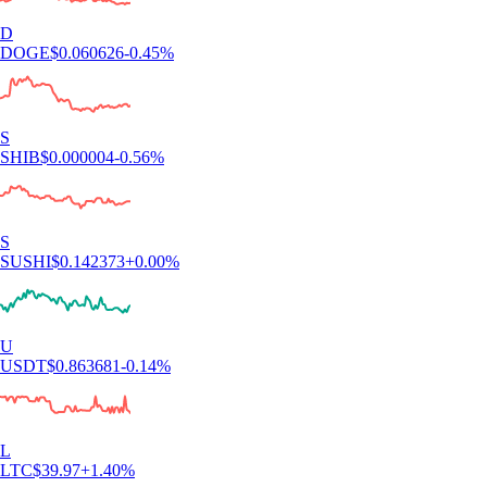
D
DOGE
$
0.060626
-0.45
%
S
SHIB
$
0.000004
-0.56
%
S
SUSHI
$
0.142373
+
0.00
%
U
USDT
$
0.863681
-0.14
%
L
LTC
$
39.97
+
1.40
%