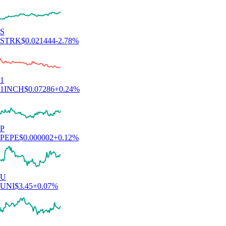
S
STRK
$
0.021444
-2.78
%
1
1INCH
$
0.07286
+
0.24
%
P
PEPE
$
0.000002
+
0.12
%
U
UNI
$
3.45
+
0.07
%