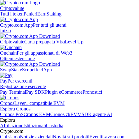
Criptovalute
Tutti i token
Panieri
Earn
Staking
Crypto.com App
Per tutti gli utenti
Inizia
Criptovalute
Carta prepagata Visa
Level Up
Onchain
Per gli appassionati di Web3
Ottieni estensione
Swap
Stake
Scopri le dApp
Pay
Per esercenti
Registrazione esercente
Pay Terminal
Pay SDK
Plugin eCommerce
Pronostici
Cronos
Layer1 compatibile EVM
Esplora Cronos
Cronos PoS
Cronos EVM
Cronos zkEVM
SDK agente AI
Esplora
Affiliazione
Istituzionali
Custodia
Crypto.com
Chi siamo
Notizie aziendali
Novità sui prodotti
Eventi
Lavora con