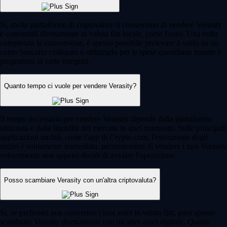
Sì, molte piattaforme di criptovalute ti consentono di vendere Verasity
e convertirli direttamente in valuta fiat locale, come l'euro. Una volta
completata la conversione, è spesso possibile prelevare il saldo su un
conto bancario collegato o utilizzarlo per le spese quotidiane tramite i
programmi di carte integrati.
Quanto tempo ci vuole per vendere Verasity?
Il tempo necessario per vendere Verasity dipende dalla piattaforma
utilizzata e dalla liquidità del mercato in quel momento. Sulle principali
applicazioni mobili, come l'app di Crypto.com, l'esecuzione degli
ordini è solitamente immediata, permettendoti di vendere i tuoi Verasity
velocemente non appena decidi di avviare l'operazione.
Posso scambiare Verasity con un'altra criptovaluta?
Sì, se preferisci non convertire i tuoi asset in valuta fiat, puoi spesso
scambiare Verasity direttamente con un altro asset digitale. Questo