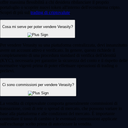
offre massima flessibilità a chi desidera ribilanciare il proprio
portafoglio o scoprire nuovi token all'interno dell'ecosistema cripto.
Scopri di più sul
trading di criptovalute
.
Cosa mi serve per poter vendere Verasity?
Per vendere Verasity su una piattaforma centralizzata, devi innanzitutto
avere un account attivo e verificato. In genere, questo richiede il
completamento di una procedura standard di verifica dell'identità
(KYC), necessaria per garantire la sicurezza del conto e il rispetto delle
normative vigenti prima di poter effettuare operazioni di trading o
prelievi.
Ci sono commissioni per vendere Verasity?
La vendita di criptovalute comporta generalmente commissioni di
transazione, costi di rete o spread di mercato, che possono variare in
base alla piattaforma e alle condizioni del mercato. È importante
controllare il tasso di cambio e le eventuali commissioni applicate
sull'exchange scelto prima di autorizzare la vendita.