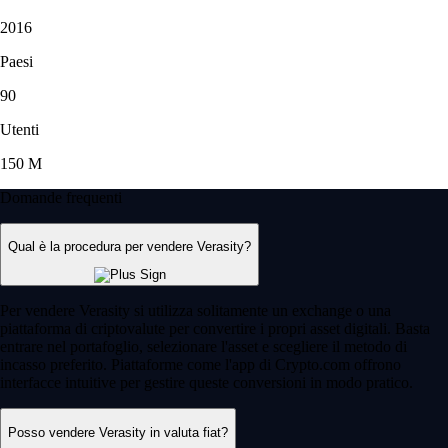
2016
Paesi
90
Utenti
150 M
Domande frequenti
Qual è la procedura per vendere Verasity?
Per vendere Verasity si utilizza solitamente un exchange o una
piattaforma di criptovalute per convertire i propri asset digitali. Basta
entrare nel portafoglio, selezionare l'asset e scegliere il metodo di
incasso preferito. Piattaforme come l'app di Crypto.com offrono
interfacce intuitive per gestire queste conversioni in modo pratico.
Posso vendere Verasity in valuta fiat?