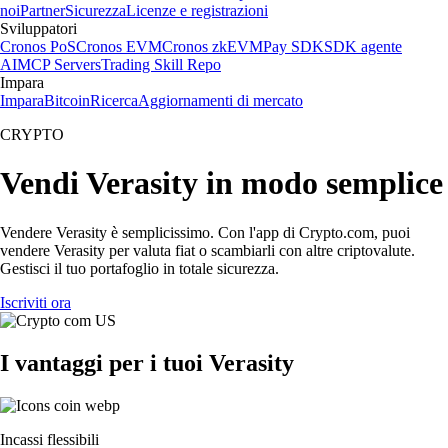
noi
Partner
Sicurezza
Licenze e registrazioni
Sviluppatori
Cronos PoS
Cronos EVM
Cronos zkEVM
Pay SDK
SDK agente
AI
MCP Servers
Trading Skill Repo
Impara
Impara
Bitcoin
Ricerca
Aggiornamenti di mercato
CRYPTO
Vendi Verasity in modo semplice
Vendere Verasity è semplicissimo. Con l'app di Crypto.com, puoi
vendere Verasity per valuta fiat o scambiarli con altre criptovalute.
Gestisci il tuo portafoglio in totale sicurezza.
Iscriviti ora
I vantaggi per i tuoi Verasity
Incassi flessibili