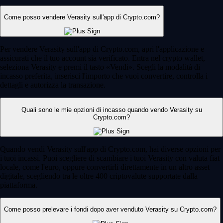
Come posso vendere Verasity sull'app di Crypto.com?
Per vendere Verasity sull'app di Crypto.com, apri l'applicazione e
assicurati che il tuo account sia verificato. Entra nel crypto wallet,
seleziona Verasity e premi il tasto «Vendi». Scegli la modalità di
incasso preferita, inserisci l'importo che vuoi convertire, controlla i
dettagli e autorizza la transazione.
Quali sono le mie opzioni di incasso quando vendo Verasity su
Crypto.com?
Quando vendi Verasity sull'app di Crypto.com, hai diverse opzioni per
i tuoi incassi. Puoi scegliere di scambiare i tuoi Verasity con valuta fiat
locale, come l'euro, oppure convertirli direttamente in un altro asset
digitale, scegliendo tra le oltre 400 criptovalute supportate dalla
piattaforma.
Come posso prelevare i fondi dopo aver venduto Verasity su Crypto.com?