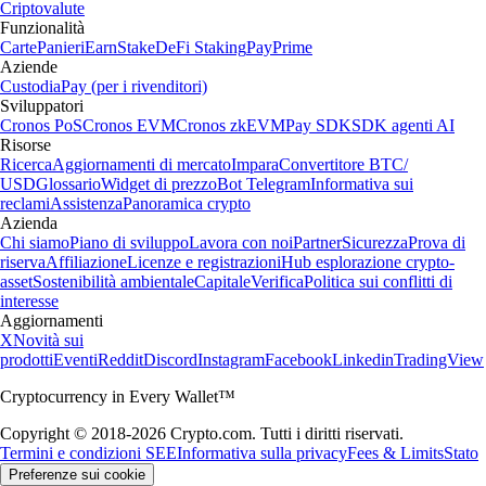
Criptovalute
Funzionalità
Carte
Panieri
Earn
Stake
DeFi Staking
Pay
Prime
Aziende
Custodia
Pay (per i rivenditori)
Sviluppatori
Cronos PoS
Cronos EVM
Cronos zkEVM
Pay SDK
SDK agenti AI
Risorse
Ricerca
Aggiornamenti di mercato
Impara
Convertitore BTC/
USD
Glossario
Widget di prezzo
Bot Telegram
Informativa sui
reclami
Assistenza
Panoramica crypto
Azienda
Chi siamo
Piano di sviluppo
Lavora con noi
Partner
Sicurezza
Prova di
riserva
Affiliazione
Licenze e registrazioni
Hub esplorazione crypto-
asset
Sostenibilità ambientale
Capitale
Verifica
Politica sui conflitti di
interesse
Aggiornamenti
X
Novità sui
prodotti
Eventi
Reddit
Discord
Instagram
Facebook
Linkedin
TradingView
Cryptocurrency in Every Wallet™
Copyright © 2018-2026 Crypto.com. Tutti i diritti riservati.
Termini e condizioni SEE
Informativa sulla privacy
Fees & Limits
Stato
Preferenze sui cookie