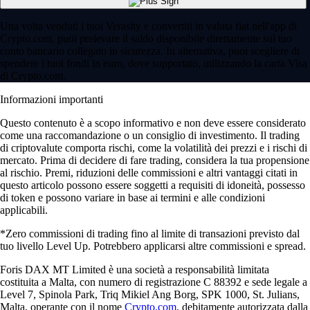
Una volta venduti i tuoi Verasity e convertiti in valuta fiat nell'app di
Crypto.com, puoi prelevare il saldo disponibile direttamente sul tuo
conto bancario collegato in sicurezza. In alternativa, puoi scegliere di
spendere i tuoi fondi in euro, dove supportato, utilizzando la carta Visa
di Crypto.com.
Informazioni importanti
Questo contenuto è a scopo informativo e non deve essere considerato
come una raccomandazione o un consiglio di investimento. Il trading
di criptovalute comporta rischi, come la volatilità dei prezzi e i rischi di
mercato. Prima di decidere di fare trading, considera la tua propensione
al rischio. Premi, riduzioni delle commissioni e altri vantaggi citati in
questo articolo possono essere soggetti a requisiti di idoneità, possesso
di token e possono variare in base ai termini e alle condizioni
applicabili.
*Zero commissioni di trading fino al limite di transazioni previsto dal
tuo livello Level Up. Potrebbero applicarsi altre commissioni e spread.
Foris DAX MT Limited è una società a responsabilità limitata
costituita a Malta, con numero di registrazione C 88392 e sede legale a
Level 7, Spinola Park, Triq Mikiel Ang Borg, SPK 1000, St. Julians,
Malta, operante con il nome
Crypto.com
, debitamente autorizzata dalla