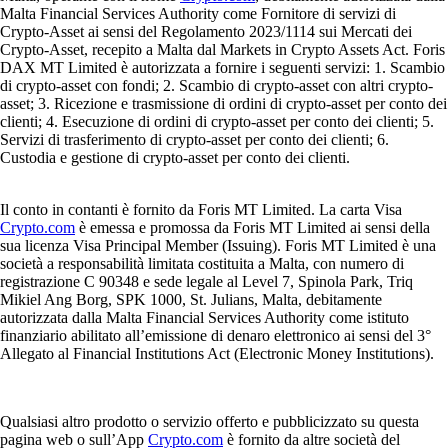
Malta Financial Services Authority come Fornitore di servizi di
Crypto-Asset ai sensi del Regolamento 2023/1114 sui Mercati dei
Crypto-Asset, recepito a Malta dal Markets in Crypto Assets Act. Foris
DAX MT Limited è autorizzata a fornire i seguenti servizi: 1. Scambio
di crypto-asset con fondi; 2. Scambio di crypto-asset con altri crypto-
asset; 3. Ricezione e trasmissione di ordini di crypto-asset per conto dei
clienti; 4. Esecuzione di ordini di crypto-asset per conto dei clienti; 5.
Servizi di trasferimento di crypto-asset per conto dei clienti; 6.
Custodia e gestione di crypto-asset per conto dei clienti.
Il conto in contanti è fornito da Foris MT Limited. La carta Visa
Crypto.com
è emessa e promossa da Foris MT Limited ai sensi della
sua licenza Visa Principal Member (Issuing). Foris MT Limited è una
società a responsabilità limitata costituita a Malta, con numero di
registrazione C 90348 e sede legale al Level 7, Spinola Park, Triq
Mikiel Ang Borg, SPK 1000, St. Julians, Malta, debitamente
autorizzata dalla Malta Financial Services Authority come istituto
finanziario abilitato all’emissione di denaro elettronico ai sensi del 3°
Allegato al Financial Institutions Act (Electronic Money Institutions).
Qualsiasi altro prodotto o servizio offerto e pubblicizzato su questa
pagina web o sull’App
Crypto.com
è fornito da altre società del